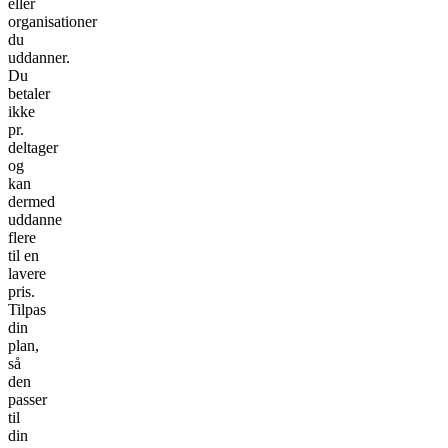
eller
organisationer
du
uddanner.
Du
betaler
ikke
pr.
deltager
og
kan
dermed
uddanne
flere
til en
lavere
pris.
Tilpas
din
plan,
så
den
passer
til
din