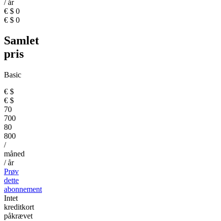
/ år
€
$
0
€
$
0
Samlet
pris
Basic
€
$
€
$
70
700
80
800
/
måned
/ år
Prøv
dette
abonnement
Intet
kreditkort
påkrævet