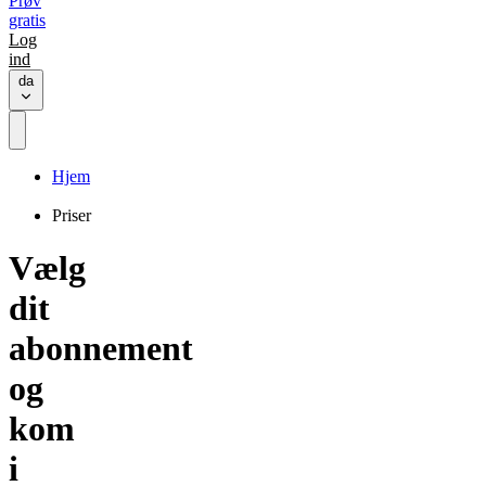
Prøv
gratis
Log
ind
da
Hjem
Priser
Vælg
dit
abonnement
og
kom
i