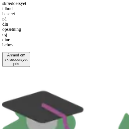
skræddersyet
tilbud
baseret
på
din
opsætning
og
dine
behov.
Anmod om
skræddersyet
pris