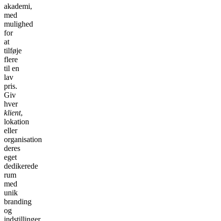
akademi,
med
mulighed
for
at
tilføje
flere
til en
lav
pris.
Giv
hver
klient
,
lokation
eller
organisation
deres
eget
dedikerede
rum
med
unik
branding
og
indstillinger.