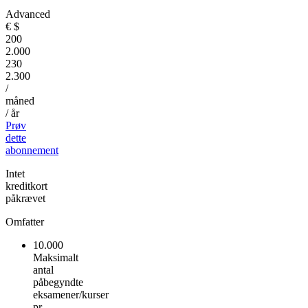
Advanced
€
$
200
2.000
230
2.300
/
måned
/ år
Prøv
dette
abonnement
Intet
kreditkort
påkrævet
Omfatter
10.000
Maksimalt
antal
påbegyndte
eksamener/kurser
pr.