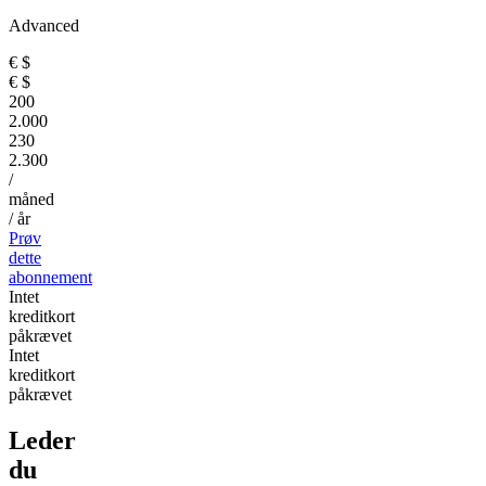
Advanced
€
$
€
$
200
2.000
230
2.300
/
måned
/ år
Prøv
dette
abonnement
Intet
kreditkort
påkrævet
Intet
kreditkort
påkrævet
Leder
du