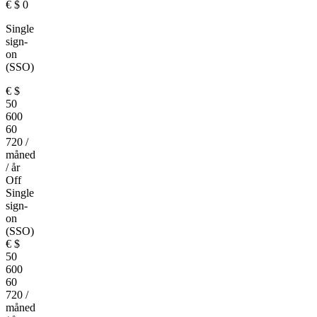
€
$
0
Single
sign-
on
(SSO)
€
$
50
600
60
720
/
måned
/ år
Off
Single
sign-
on
(SSO)
€
$
50
600
60
720
/
måned