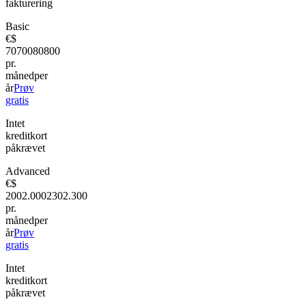
fakturering
Basic
€
$
70
700
80
800
pr.
måned
per
år
Prøv
gratis
Intet
kreditkort
påkrævet
Advanced
€
$
200
2.000
230
2.300
pr.
måned
per
år
Prøv
gratis
Intet
kreditkort
påkrævet