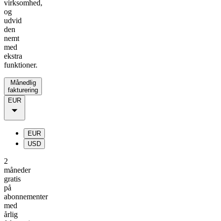
virksomhed,
og
udvid
den
nemt
med
ekstra
funktioner.
Månedlig
fakturering
EUR
EUR
USD
2
måneder
gratis
på
abonnementer
med
årlig