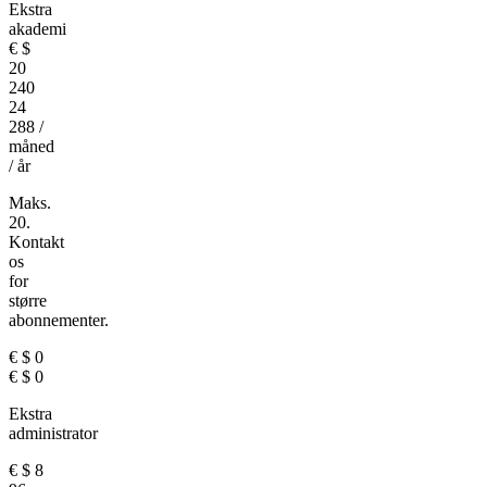
Ekstra
akademi
€
$
20
240
24
288
/
måned
/ år
Maks.
20.
Kontakt
os
for
større
abonnementer.
€
$
0
€
$
0
Ekstra
administrator
€
$
8