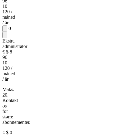
96
10
120
/
måned
/ år
0
Ekstra
administrator
€
$
8
96
10
120
/
måned
/ år
Maks.
20.
Kontakt
os
for
større
abonnementer.
€
$
0