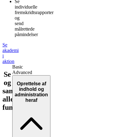
Se
individuelle
fremskridtsrapporter
og
send
målrettede
påmindelser
Se
akademi
i
aktion
Basic
Advanced
Se
og
Oprettelse af
indhold og
sammenlign
administration
alle
heraf
funktioner