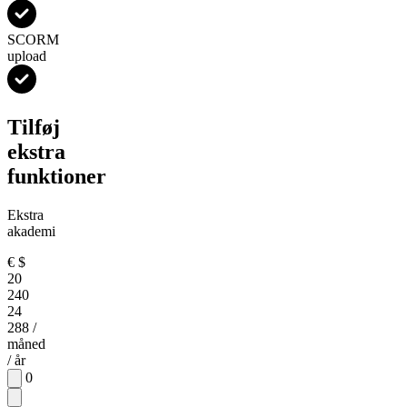
SCORM
upload
Tilføj
ekstra
funktioner
Ekstra
akademi
€
$
20
240
24
288
/
måned
/ år
0