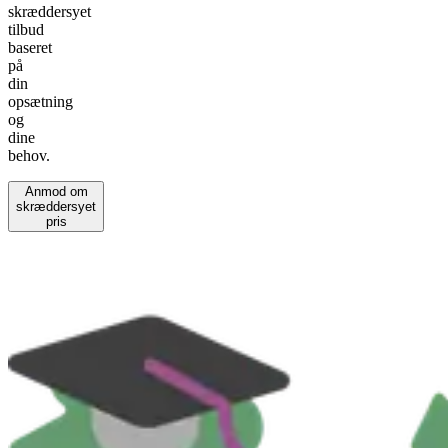
skræddersyet
tilbud
baseret
på
din
opsætning
og
dine
behov.
Anmod om
skræddersyet
pris