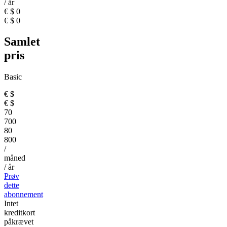
/ år
€
$
0
€
$
0
Samlet
pris
Basic
€
$
€
$
70
700
80
800
/
måned
/ år
Prøv
dette
abonnement
Intet
kreditkort
påkrævet