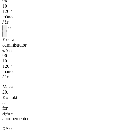
96
10
120
/
måned
/ år
0
Ekstra
administrator
€
$
8
96
10
120
/
måned
/ år
Maks.
20.
Kontakt
os
for
større
abonnementer.
€
$
0