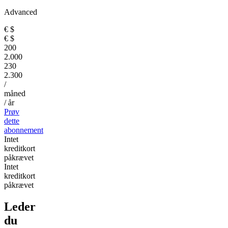
Advanced
€
$
€
$
200
2.000
230
2.300
/
måned
/ år
Prøv
dette
abonnement
Intet
kreditkort
påkrævet
Intet
kreditkort
påkrævet
Leder
du