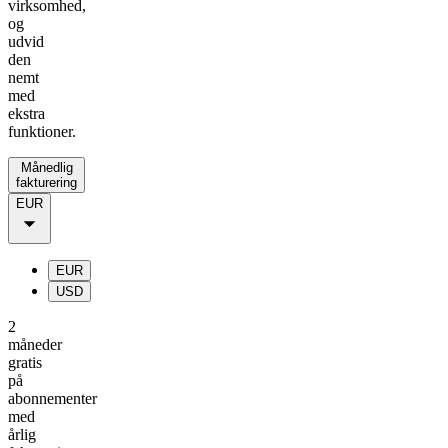
virksomhed,
og
udvid
den
nemt
med
ekstra
funktioner.
Månedlig
fakturering
EUR
EUR
USD
2
måneder
gratis
på
abonnementer
med
årlig