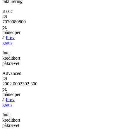
fakturering
Basic
€
$
70
700
80
800
pr.
måned
per
år
Prøv
gratis
Intet
kreditkort
påkrævet
Advanced
€
$
200
2.000
230
2.300
pr.
måned
per
år
Prøv
gratis
Intet
kreditkort
påkrævet