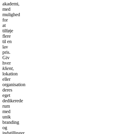
akademi,
med
mulighed
for
at
tilføje
flere
til en
lav
pris.
Giv
hver
klient
,
lokation
eller
organisation
deres
eget
dedikerede
rum
med
unik
branding
og
indstillinger.