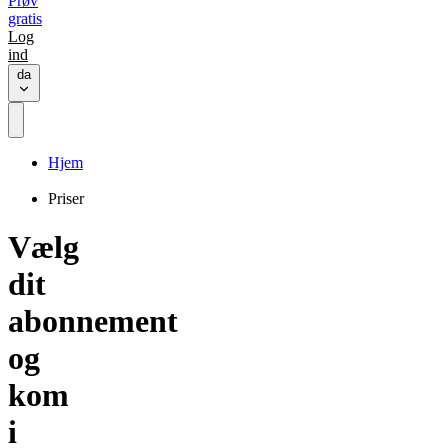
Prøv
gratis
Log
ind
da
Hjem
Priser
Vælg
dit
abonnement
og
kom
i