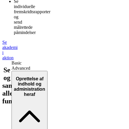
Se
individuelle
fremskridtsrapporter
og
send
målrettede
påmindelser
Se
akademi
i
aktion
Basic
Advanced
Se
og
Oprettelse af
indhold og
sammenlign
administration
alle
heraf
funktioner