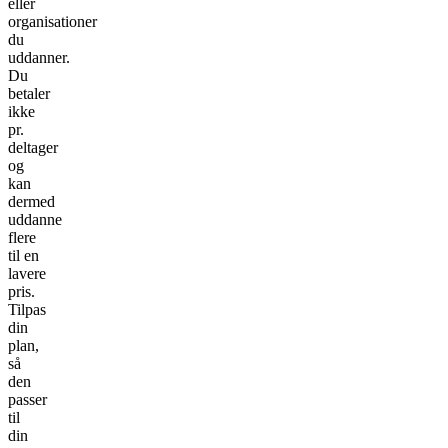
eller
organisationer
du
uddanner.
Du
betaler
ikke
pr.
deltager
og
kan
dermed
uddanne
flere
til en
lavere
pris.
Tilpas
din
plan,
så
den
passer
til
din