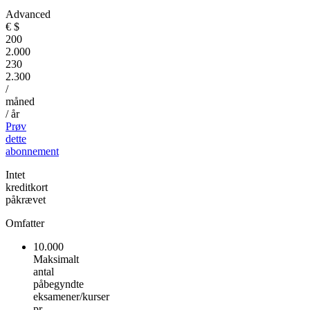
Advanced
€
$
200
2.000
230
2.300
/
måned
/ år
Prøv
dette
abonnement
Intet
kreditkort
påkrævet
Omfatter
10.000
Maksimalt
antal
påbegyndte
eksamener/kurser
pr.