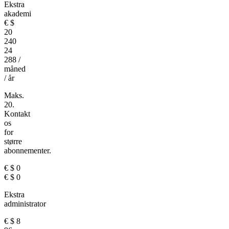
Ekstra
akademi
€
$
20
240
24
288
/
måned
/ år
Maks.
20.
Kontakt
os
for
større
abonnementer.
€
$
0
€
$
0
Ekstra
administrator
€
$
8