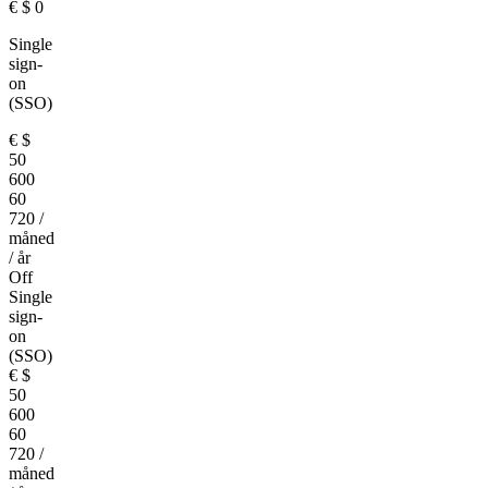
€
$
0
Single
sign-
on
(SSO)
€
$
50
600
60
720
/
måned
/ år
Off
Single
sign-
on
(SSO)
€
$
50
600
60
720
/
måned