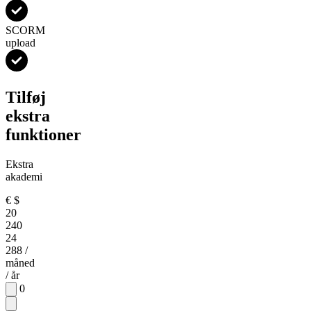
SCORM
upload
Tilføj
ekstra
funktioner
Ekstra
akademi
€
$
20
240
24
288
/
måned
/ år
0