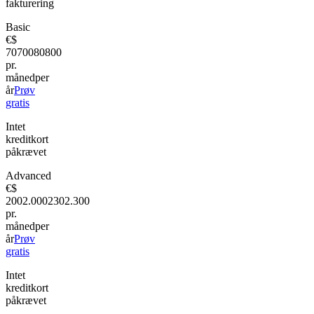
fakturering
Basic
€
$
70
700
80
800
pr.
måned
per
år
Prøv
gratis
Intet
kreditkort
påkrævet
Advanced
€
$
200
2.000
230
2.300
pr.
måned
per
år
Prøv
gratis
Intet
kreditkort
påkrævet