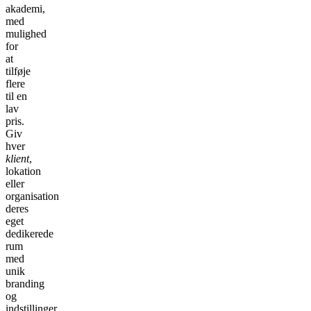
akademi,
med
mulighed
for
at
tilføje
flere
til en
lav
pris.
Giv
hver
klient
,
lokation
eller
organisation
deres
eget
dedikerede
rum
med
unik
branding
og
indstillinger.