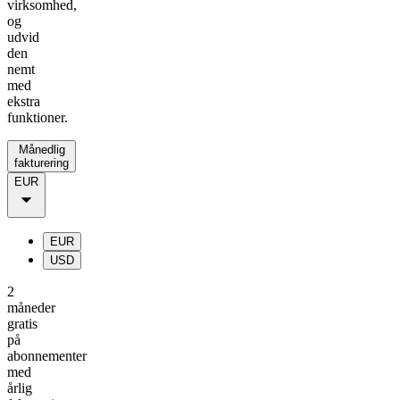
virksomhed,
og
udvid
den
nemt
med
ekstra
funktioner.
Månedlig
fakturering
EUR
EUR
USD
2
måneder
gratis
på
abonnementer
med
årlig