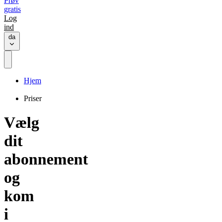
Prøv
gratis
Log
ind
da
Hjem
Priser
Vælg
dit
abonnement
og
kom
i