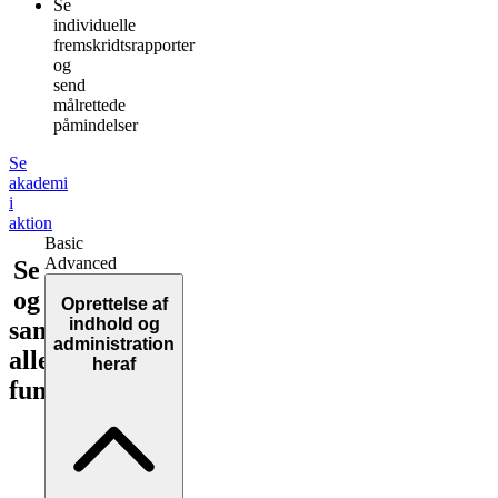
Se
individuelle
fremskridtsrapporter
og
send
målrettede
påmindelser
Se
akademi
i
aktion
Basic
Advanced
Se
og
Oprettelse af
indhold og
sammenlign
administration
alle
heraf
funktioner