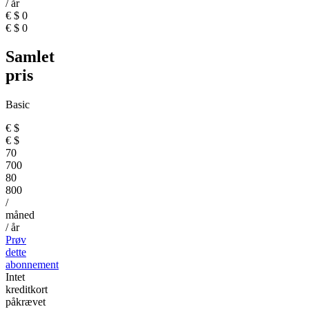
/ år
€
$
0
€
$
0
Samlet
pris
Basic
€
$
€
$
70
700
80
800
/
måned
/ år
Prøv
dette
abonnement
Intet
kreditkort
påkrævet