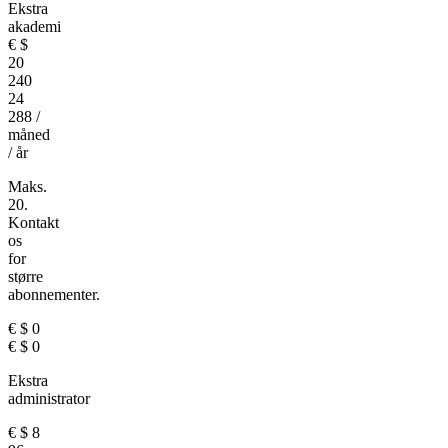
Ekstra
akademi
€
$
20
240
24
288
/
måned
/ år
Maks.
20.
Kontakt
os
for
større
abonnementer.
€
$
0
€
$
0
Ekstra
administrator
€
$
8