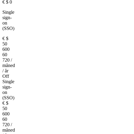
€
$
0
Single
sign-
on
(SSO)
€
$
50
600
60
720
/
måned
/ år
Off
Single
sign-
on
(SSO)
€
$
50
600
60
720
/
måned