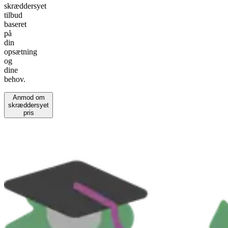
skræddersyet
tilbud
baseret
på
din
opsætning
og
dine
behov.
Anmod om
skræddersyet
pris