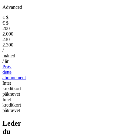
Advanced
€
$
€
$
200
2.000
230
2.300
/
måned
/ år
Prøv
dette
abonnement
Intet
kreditkort
påkrævet
Intet
kreditkort
påkrævet
Leder
du