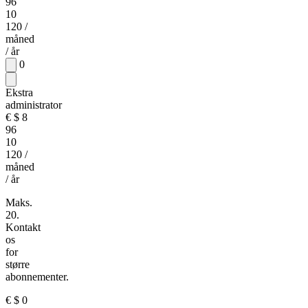
96
10
120
/
måned
/ år
0
Ekstra
administrator
€
$
8
96
10
120
/
måned
/ år
Maks.
20.
Kontakt
os
for
større
abonnementer.
€
$
0