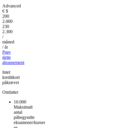
Advanced
€
$
200
2.000
230
2.300
/
måned
/ år
Prøv
dette
abonnement
Intet
kreditkort
påkrævet
Omfatter
10.000
Maksimalt
antal
påbegyndte
eksamener/kurser
pr.