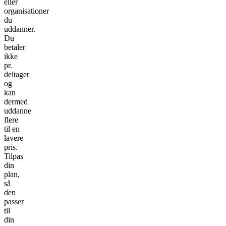
eller
organisationer
du
uddanner.
Du
betaler
ikke
pr.
deltager
og
kan
dermed
uddanne
flere
til en
lavere
pris.
Tilpas
din
plan,
så
den
passer
til
din