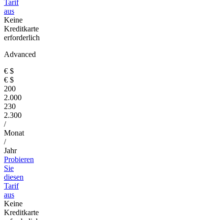
Tarif
aus
Keine
Kreditkarte
erforderlich
Advanced
€
$
€
$
200
2.000
230
2.300
/
Monat
/
Jahr
Probieren
Sie
diesen
Tarif
aus
Keine
Kreditkarte