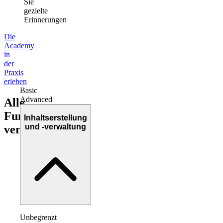
Sie
gezielte
Erinnerungen
Die
Academy
in
der
Praxis
erleben
Basic
Advanced
Alle
Funktionen
Inhaltserstellung
und -verwaltung
vergleichen
!
Unbegrenzt