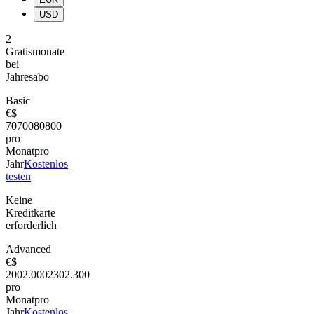
USD
2
Gratismonate
bei
Jahresabo
Basic
€
$
70
700
80
800
pro
Monat
pro
Jahr
Kostenlos
testen
Keine
Kreditkarte
erforderlich
Advanced
€
$
200
2.000
230
2.300
pro
Monat
pro
Jahr
Kostenlos