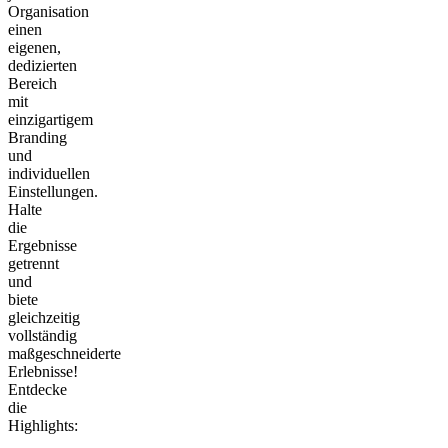
Organisation
einen
eigenen,
dedizierten
Bereich
mit
einzigartigem
Branding
und
individuellen
Einstellungen.
Halte
die
Ergebnisse
getrennt
und
biete
gleichzeitig
vollständig
maßgeschneiderte
Erlebnisse!
Entdecke
die
Highlights: