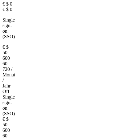
€
$
0
€
$
0
Single
sign-
on
(SSO)
€
$
50
600
60
720
/
Monat
/
Jahr
Off
Single
sign-
on
(SSO)
€
$
50
600
60