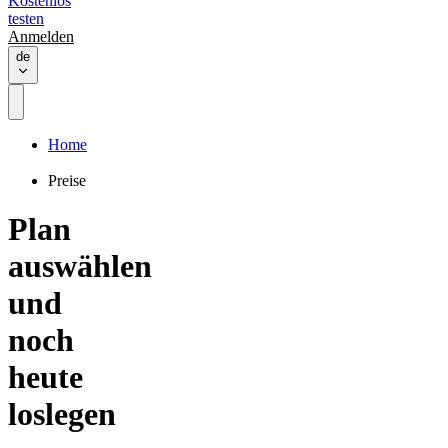
Kostenlos
testen
Anmelden
de
Home
Preise
Plan
auswählen
und
noch
heute
loslegen