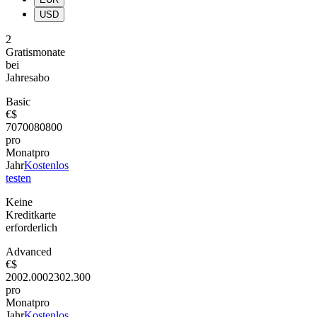
USD
2
Gratismonate
bei
Jahresabo
Basic
€
$
70
700
80
800
pro
Monat
pro
Jahr
Kostenlos
testen
Keine
Kreditkarte
erforderlich
Advanced
€
$
200
2.000
230
2.300
pro
Monat
pro
Jahr
Kostenlos