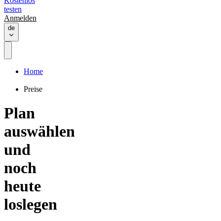
Kostenlos
testen
Anmelden
de
Home
Preise
Plan
auswählen
und
noch
heute
loslegen