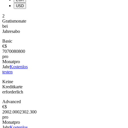
USD
2
Gratismonate
bei
Jahresabo
Basic
€
$
70
700
80
800
pro
Monat
pro
Jahr
Kostenlos
testen
Keine
Kreditkarte
erforderlich
Advanced
€
$
200
2.000
230
2.300
pro
Monat
pro
Jahr
Kostenlos