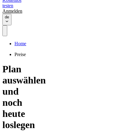
Kostenlos
testen
Anmelden
de
Home
Preise
Plan
auswählen
und
noch
heute
loslegen