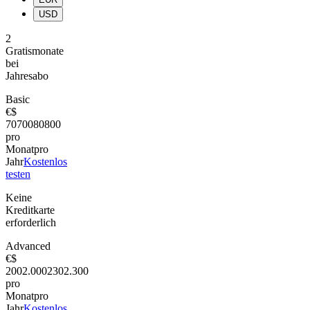
USD
2
Gratismonate
bei
Jahresabo
Basic
€
$
70
700
80
800
pro
Monat
pro
Jahr
Kostenlos
testen
Keine
Kreditkarte
erforderlich
Advanced
€
$
200
2.000
230
2.300
pro
Monat
pro
Jahr
Kostenlos