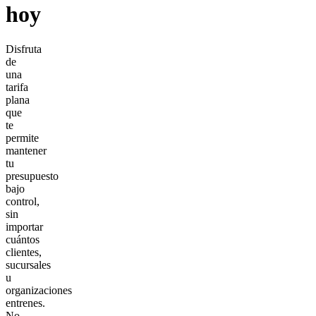
hoy
Disfruta
de
una
tarifa
plana
que
te
permite
mantener
tu
presupuesto
bajo
control,
sin
importar
cuántos
clientes,
sucursales
u
organizaciones
entrenes.
No