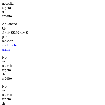
necesita
tarjeta
de
crédito
Advanced
€
$
200
2000
230
2300
por
mes
por
año
Pruébalo
gratis
No
se
necesita
tarjeta
de
crédito
No
se
necesita
tarjeta
de