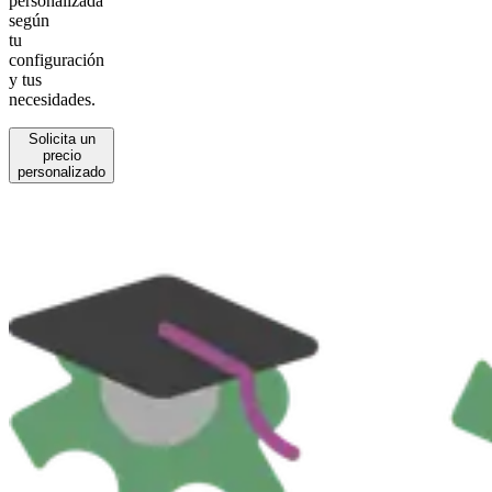
personalizada
según
tu
configuración
y tus
necesidades.
Solicita un
precio
personalizado