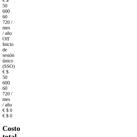
€
$
50
600
60
720
/
mes
/ año
Off
Inicio
de
sesión
único
(SSO)
€
$
50
600
60
720
/
mes
/ año
€
$
0
€
$
0
Costo
total