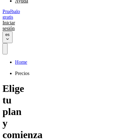
Ayuda
Pruébalo
gratis
Iniciar
sesión
es
Home
Precios
Elige
tu
plan
y
comienza