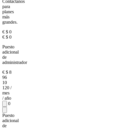
Contáctanos
para
planes
más
grandes.
€
$
0
€
$
0
Puesto
adicional
de
administrador
€
$
8
96
10
120
/
mes
/ año
0
Puesto
adicional
de