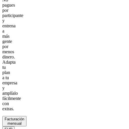
pagues
por
participante
y
entrena
a
más
gente
por
menos
dinero.
Adapta
tu
plan
a tu
empresa
y
amplíalo
fácilmente
con
extras.
Facturación
mensual