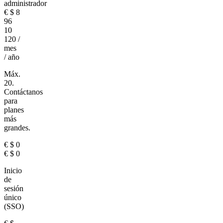
administrador
€
$
8
96
10
120
/
mes
/ año
Máx.
20.
Contáctanos
para
planes
más
grandes.
€
$
0
€
$
0
Inicio
de
sesión
único
(SSO)