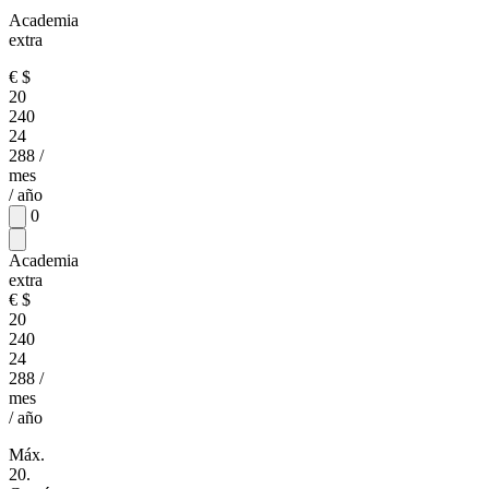
Academia
extra
€
$
20
240
24
288
/
mes
/ año
0
Academia
extra
€
$
20
240
24
288
/
mes
/ año
Máx.
20.