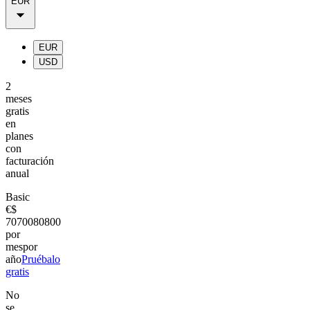
EUR
EUR
USD
2
meses
gratis
en
planes
con
facturación
anual
Basic
€
$
70
700
80
800
por
mes
por
año
Pruébalo
gratis
No
se