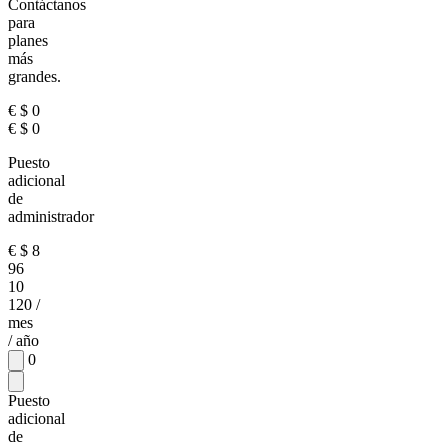
Contáctanos
para
planes
más
grandes.
€
$
0
€
$
0
Puesto
adicional
de
administrador
€
$
8
96
10
120
/
mes
/ año
0
Puesto
adicional
de