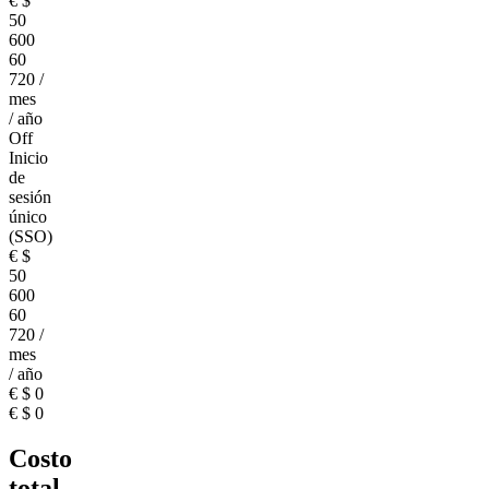
€
$
50
600
60
720
/
mes
/ año
Off
Inicio
de
sesión
único
(SSO)
€
$
50
600
60
720
/
mes
/ año
€
$
0
€
$
0
Costo
total