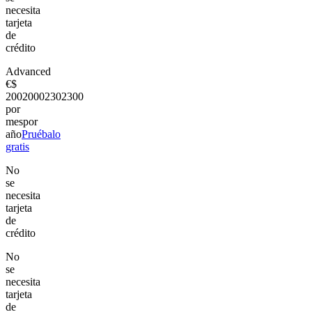
necesita
tarjeta
de
crédito
Advanced
€
$
200
2000
230
2300
por
mes
por
año
Pruébalo
gratis
No
se
necesita
tarjeta
de
crédito
No
se
necesita
tarjeta
de