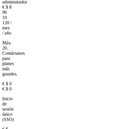
administrador
€
$
8
96
10
120
/
mes
/ año
Máx.
20.
Contáctanos
para
planes
más
grandes.
€
$
0
€
$
0
Inicio
de
sesión
único
(SSO)