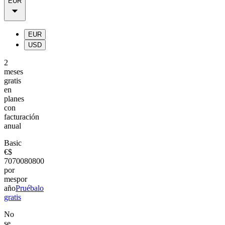
EUR
EUR
USD
2
meses
gratis
en
planes
con
facturación
anual
Basic
€
$
70
700
80
800
por
mes
por
año
Pruébalo
gratis
No
se