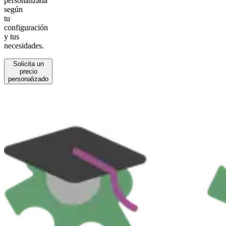
personalizada
según
tu
configuración
y tus
necesidades.
Solicita un
precio
personalizado