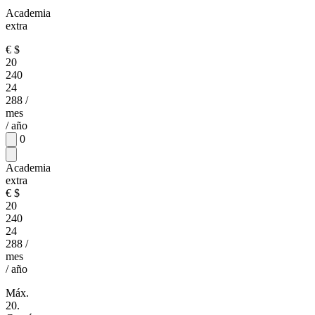
Academia
extra
€
$
20
240
24
288
/
mes
/ año
0
Academia
extra
€
$
20
240
24
288
/
mes
/ año
Máx.
20.