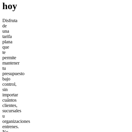
hoy
Disfruta
de
una
tarifa
plana
que
te
permite
mantener
tu
presupuesto
bajo
control,
sin
importar
cuántos
clientes,
sucursales
u
organizaciones
entrenes.
No