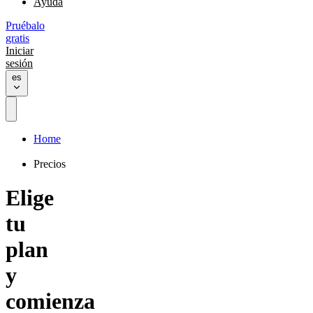
Ayuda
Pruébalo
gratis
Iniciar
sesión
es
Home
Precios
Elige
tu
plan
y
comienza