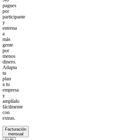
pagues
por
participante
y
entrena
a
más
gente
por
menos
dinero.
Adapta
tu
plan
a tu
empresa
y
amplíalo
fácilmente
con
extras.
Facturación
mensual