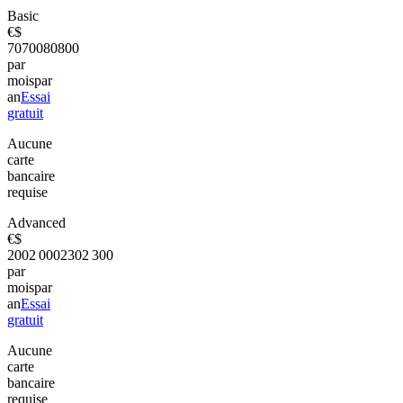
Basic
€
$
70
700
80
800
par
mois
par
an
Essai
gratuit
Aucune
carte
bancaire
requise
Advanced
€
$
200
2 000
230
2 300
par
mois
par
an
Essai
gratuit
Aucune
carte
bancaire
requise