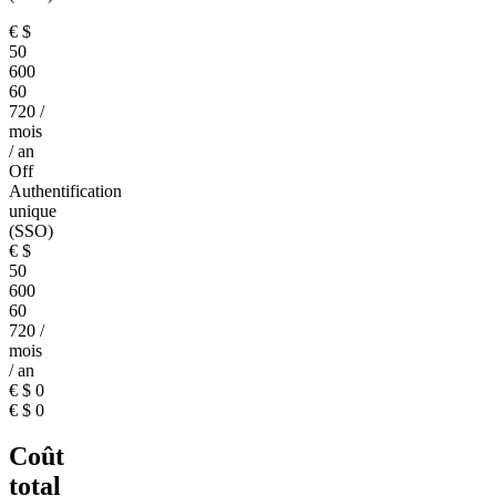
€
$
50
600
60
720
/
mois
/ an
Off
Authentification
unique
(SSO)
€
$
50
600
60
720
/
mois
/ an
€
$
0
€
$
0
Coût
total