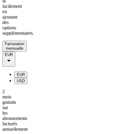
la
facilement
en
ajoutant
des
options
supplémentaires.
Facturation
mensuelle
EUR
EUR
USD
2
mois
gratuits
sur
les
abonnements
facturés
annuellement