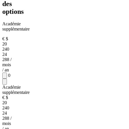
des
options
Académie
supplémentaire
€
$
20
240
24
288
/
mois
/ an
0
Académie
supplémentaire
€
$
20
240
24
288
/
mois
/ an