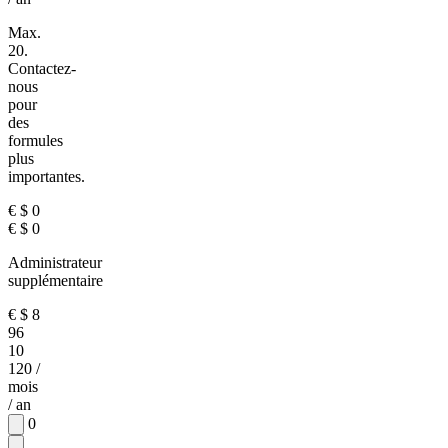
Max.
20.
Contactez-
nous
pour
des
formules
plus
importantes.
€
$
0
€
$
0
Administrateur
supplémentaire
€
$
8
96
10
120
/
mois
/ an
0