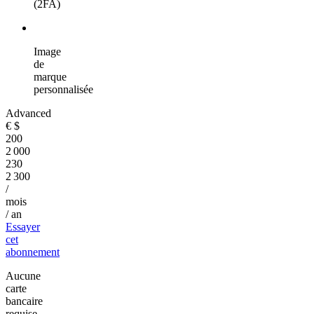
(2FA)
Image
de
marque
personnalisée
Advanced
€
$
200
2 000
230
2 300
/
mois
/ an
Essayer
cet
abonnement
Aucune
carte
bancaire
requise