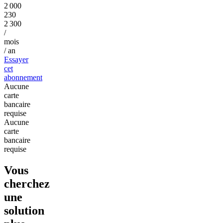
2 000
230
2 300
/
mois
/ an
Essayer
cet
abonnement
Aucune
carte
bancaire
requise
Aucune
carte
bancaire
requise
Vous
cherchez
une
solution