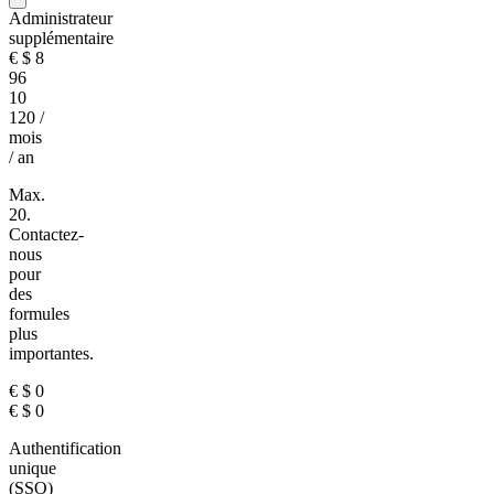
Administrateur
supplémentaire
€
$
8
96
10
120
/
mois
/ an
Max.
20.
Contactez-
nous
pour
des
formules
plus
importantes.
€
$
0
€
$
0
Authentification
unique
(SSO)