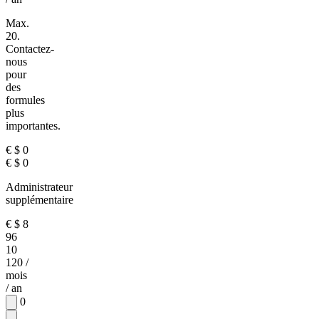
Max.
20.
Contactez-
nous
pour
des
formules
plus
importantes.
€
$
0
€
$
0
Administrateur
supplémentaire
€
$
8
96
10
120
/
mois
/ an
0