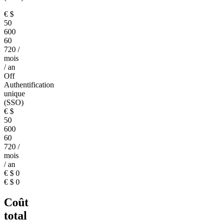
€
$
50
600
60
720
/
mois
/ an
Off
Authentification
unique
(SSO)
€
$
50
600
60
720
/
mois
/ an
€
$
0
€
$
0
Coût
total