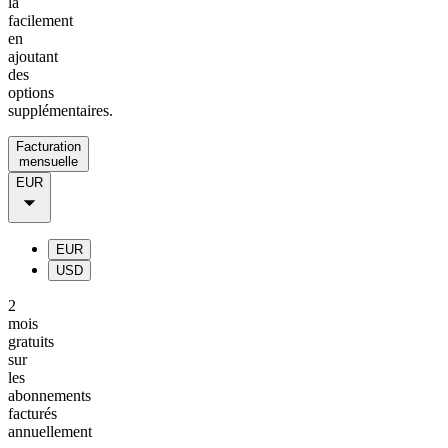
la
facilement
en
ajoutant
des
options
supplémentaires.
Facturation
mensuelle
EUR
EUR
USD
2
mois
gratuits
sur
les
abonnements
facturés
annuellement