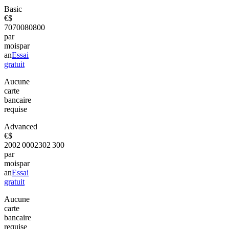
Basic
€
$
70
700
80
800
par
mois
par
an
Essai
gratuit
Aucune
carte
bancaire
requise
Advanced
€
$
200
2 000
230
2 300
par
mois
par
an
Essai
gratuit
Aucune
carte
bancaire
requise