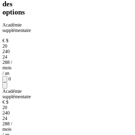
des
options
Académie
supplémentaire
€
$
20
240
24
288
/
mois
/ an
0
Académie
supplémentaire
€
$
20
240
24
288
/
mois
/ an