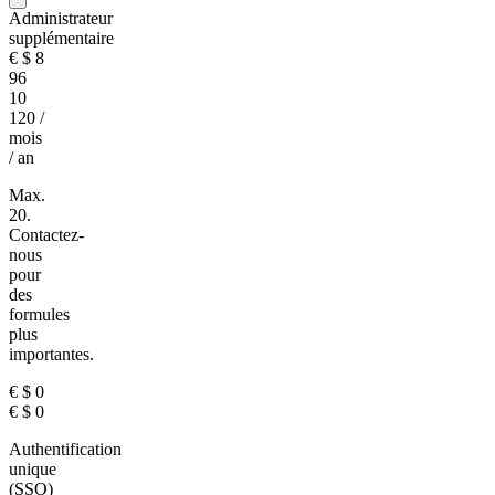
Administrateur
supplémentaire
€
$
8
96
10
120
/
mois
/ an
Max.
20.
Contactez-
nous
pour
des
formules
plus
importantes.
€
$
0
€
$
0
Authentification
unique
(SSO)