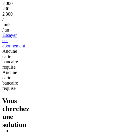
2 000
230
2 300
/
mois
/ an
Essayer
cet
abonnement
Aucune
carte
bancaire
requise
Aucune
carte
bancaire
requise
Vous
cherchez
une
solution