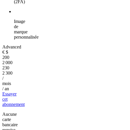
(2FA)
Image
de
marque
personnalisée
Advanced
€
$
200
2 000
230
2 300
/
mois
/ an
Essayer
cet
abonnement
Aucune
carte
bancaire
requise