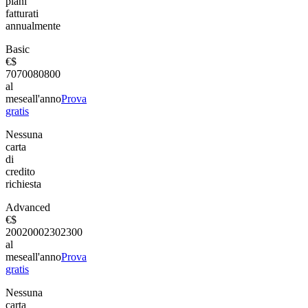
piani
fatturati
annualmente
Basic
€
$
70
700
80
800
al
mese
all'anno
Prova
gratis
Nessuna
carta
di
credito
richiesta
Advanced
€
$
200
2000
230
2300
al
mese
all'anno
Prova
gratis
Nessuna
carta