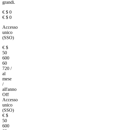
grandi.
€
$
0
€
$
0
Accesso
unico
(SSO)
€
$
50
600
60
720
/
al
mese
/
all'anno
Off
Accesso
unico
(SSO)
€
$
50
600