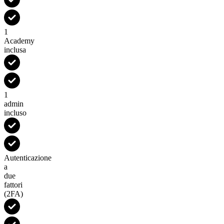
1
Academy
inclusa
1
admin
incluso
Autenticazione
a
due
fattori
(2FA)