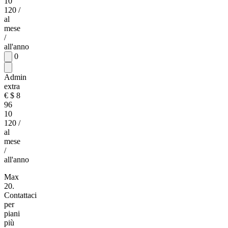
10
120
/
al
mese
/
all'anno
0
Admin
extra
€
$
8
96
10
120
/
al
mese
/
all'anno
Max
20.
Contattaci
per
piani
più