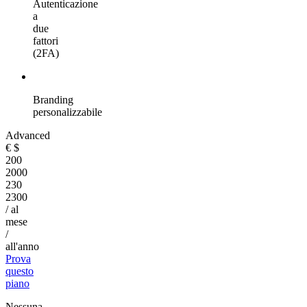
Autenticazione
a
due
fattori
(2FA)
Branding
personalizzabile
Advanced
€
$
200
2000
230
2300
/ al
mese
/
all'anno
Prova
questo
piano
Nessuna