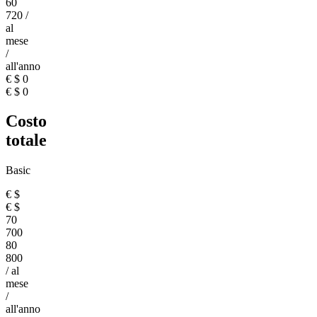
60
720
/
al
mese
/
all'anno
€
$
0
€
$
0
Costo
totale
Basic
€
$
€
$
70
700
80
800
/ al
mese
/
all'anno