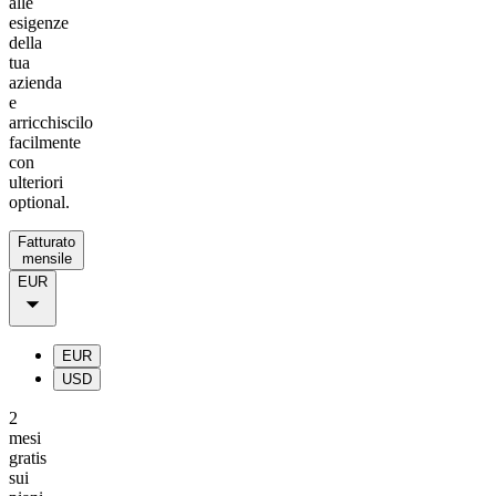
alle
esigenze
della
tua
azienda
e
arricchiscilo
facilmente
con
ulteriori
optional.
Fatturato
mensile
EUR
EUR
USD
2
mesi
gratis
sui