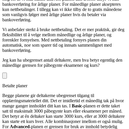
bankoverføring for årlige planer. For månedlige planer aksepteres
kun nettbetalinger. I tillegg kan vi ikke tilby de to gratis månedene
som vanligvis følger med årlige planer hvis du betaler via
bankoverføring.
Vi anbefaler sterkt å bruke nettbetaling. Det er mer praktisk, gir deg
fleksibilitet til å velge mellom månedlige og årlige planer, og
forenkler fornyelsen. Med nettbetaling fornyes planen din
automatisk, noe som sparer tid og innsats sammenlignet med
bankoverføring.
Jeg kan ha ubegrenset antall deltakere, men hva betyr egentlig den
månedlige grensen for påbegynte eksamener og kurs?
Betalte planer
Begge planene gir deltakerne ubegrenset tilgang til
opplæringsmateriellet ditt. Det er imidlertid et månedlig tak på hvor
mange ganger innholdet ditt kan tas. I
Basic-
planen er dette taket
satt til maksimalt 3000 påbegynte kurs eller eksamener per måned.
Det betyr at én deltaker kan starte 3000 kurs, eller at 3000 deltakere
kan starte ett kurs hver. Alle kombinasjoner imellom er også mulig.
For
Advanced-
planen er grensen for bruk av innhold betydelig