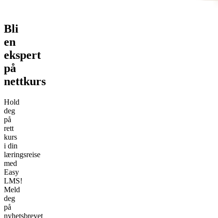
Bli
en
ekspert
på
nettkurs
Hold
deg
på
rett
kurs
i din
læringsreise
med
Easy
LMS!
Meld
deg
på
nyhetsbrevet