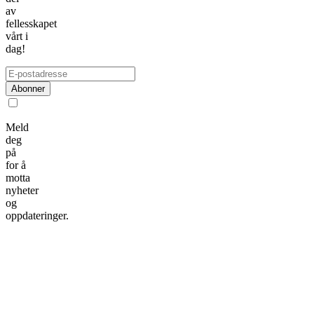
av
fellesskapet
vårt i
dag!
Abonner
Meld
deg
på
for å
motta
nyheter
og
oppdateringer.