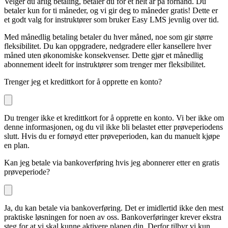
Velger du årlig betaling, betaler du for et helt år på forhånd. Du
betaler kun for ti måneder, og vi gir deg to måneder gratis! Dette er
et godt valg for instruktører som bruker Easy LMS jevnlig over tid.
Med månedlig betaling betaler du hver måned, noe som gir større
fleksibilitet. Du kan oppgradere, nedgradere eller kansellere hver
måned uten økonomiske konsekvenser. Dette gjør et månedlig
abonnement ideelt for instruktører som trenger mer fleksibilitet.
Trenger jeg et kredittkort for å opprette en konto?
Du trenger ikke et kredittkort for å opprette en konto. Vi ber ikke om
denne informasjonen, og du vil ikke bli belastet etter prøveperiodens
slutt. Hvis du er fornøyd etter prøveperioden, kan du manuelt kjøpe
en plan.
Kan jeg betale via bankoverføring hvis jeg abonnerer etter en gratis
prøveperiode?
Ja, du kan betale via bankoverføring. Det er imidlertid ikke den mest
praktiske løsningen for noen av oss. Bankoverføringer krever ekstra
steg for at vi skal kunne aktivere planen din. Derfor tilbyr vi kun