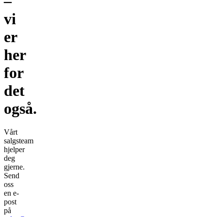
–
vi
er
her
for
det
også.
Vårt
salgsteam
hjelper
deg
gjerne.
Send
oss
en e-
post
på