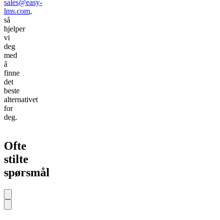
sales@easy-
lms.com
,
så
hjelper
vi
deg
med
å
finne
det
beste
alternativet
for
deg.
Ofte
Kan jeg
Vil min 14-
stilte
oppgradere,
dagers gratis
nedgradere eller
prøveperiode
spørsmål
kansellere når
automatisk
som helst?
oppgraderes ti
en betalt plan