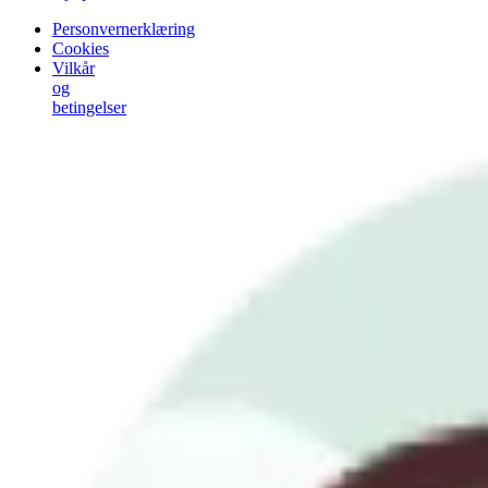
Personvernerklæring
Cookies
Vilkår
og
betingelser