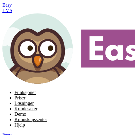
Easy
LMS
Funksjoner
Priser
Løsninger
Kundesaker
Demo
Kunnskapssenter
Hjelp