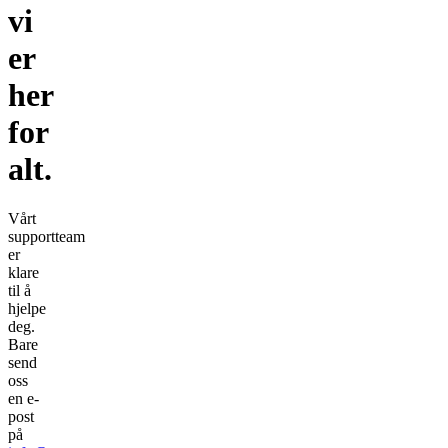
vi
er
her
for
alt.
Vårt
supportteam
er
klare
til å
hjelpe
deg.
Bare
send
oss
en e-
post
på