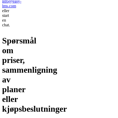
info@easy-
lms.com
eller
start
en
chat.
Spørsmål
om
priser,
sammenligning
av
planer
eller
kjøpsbeslutninger