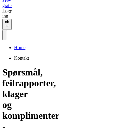
Prøv
gratis
Logg
inn
nb
Home
Kontakt
Spørsmål,
feilrapporter,
klager
og
komplimenter
-