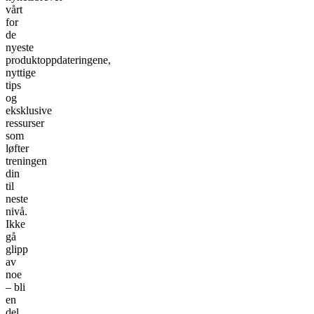
vårt
for
de
nyeste
produktoppdateringene,
nyttige
tips
og
eksklusive
ressurser
som
løfter
treningen
din
til
neste
nivå.
Ikke
gå
glipp
av
noe
– bli
en
del