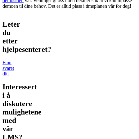
demosiden
vår. Vennligst gi oss noen detaljer slik at vi kan tilpasse
demoen til dine behov. Det er alltid plass i timeplanen vår for deg!
Leter
du
etter
hjelpesenteret
?
Finn
svaret
ditt
Interessert
i å
diskutere
mulighetene
med
vår
LMS
?