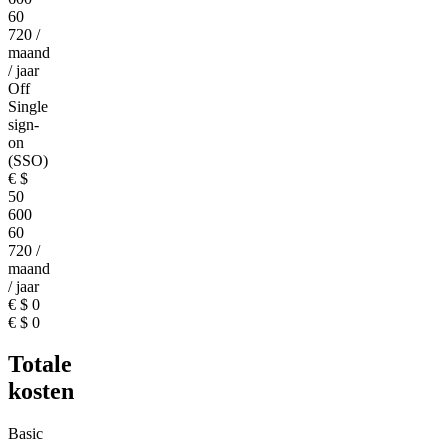
60
720
/
maand
/ jaar
Off
Single
sign-
on
(SSO)
€
$
50
600
60
720
/
maand
/ jaar
€
$
0
€
$
0
Totale
kosten
Basic