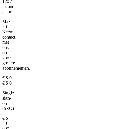
120
/
maand
/ jaar
Max
20.
Neem
contact
met
ons
op
voor
grotere
abonnementen.
€
$
0
€
$
0
Single
sign-
on
(SSO)
€
$
50
600