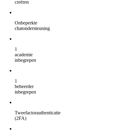
creëren
Onbeperkte
chatondersteuning
1
academie
inbegrepen
1
beheerder
inbegrepen
Tweefactorauthenticatie
(2FA)