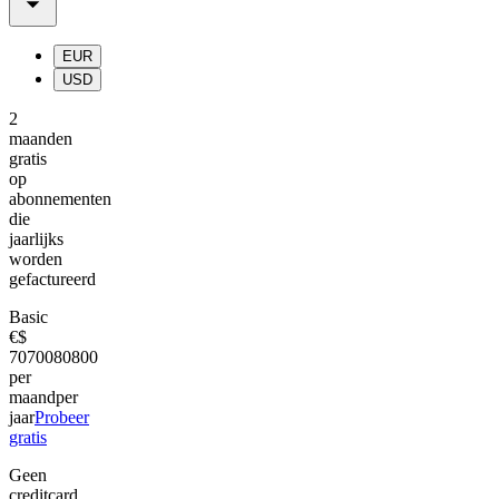
EUR
USD
2
maanden
gratis
op
abonnementen
die
jaarlijks
worden
gefactureerd
Basic
€
$
70
700
80
800
per
maand
per
jaar
Probeer
gratis
Geen
creditcard