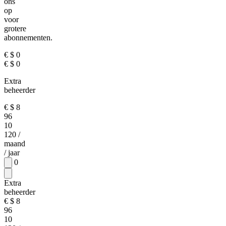
ons
op
voor
grotere
abonnementen.
€
$
0
€
$
0
Extra
beheerder
€
$
8
96
10
120
/
maand
/ jaar
0
Extra
beheerder
€
$
8
96
10