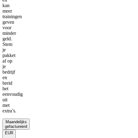
kan
meer
trainingen
geven
voor
minder
geld.
Stem
je
pakket
af op
je
bedrijf
en
breid
het
eenvoudig
uit
met
extra’s.
Maandelijks
gefactureerd
EUR