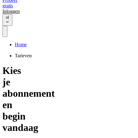
Probeer
gratis
Inloggen
nl
Home
Tarieven
Kies
je
abonnement
en
begin
vandaag