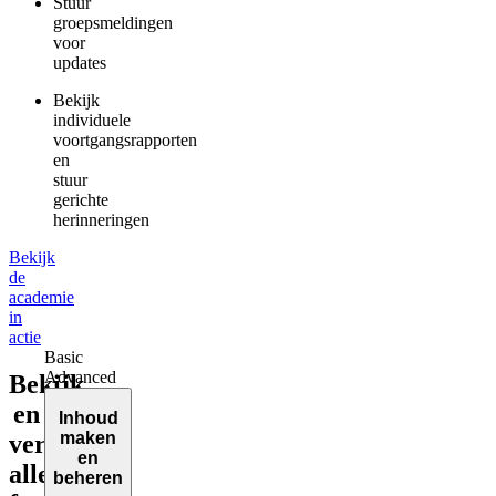
Stuur
groepsmeldingen
voor
updates
Bekijk
individuele
voortgangsrapporten
en
stuur
gerichte
herinneringen
Bekijk
de
academie
in
actie
Basic
Advanced
Bekijk
en
Inhoud
maken
vergelijk
en
alle
beheren