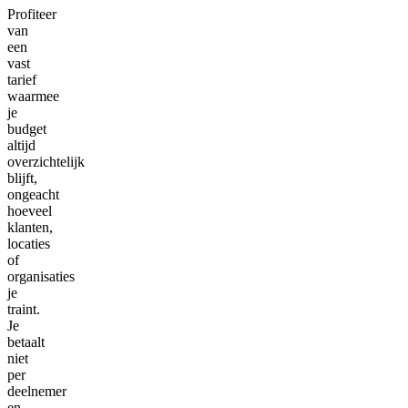
Profiteer
van
een
vast
tarief
waarmee
je
budget
altijd
overzichtelijk
blijft,
ongeacht
hoeveel
klanten,
locaties
of
organisaties
je
traint.
Je
betaalt
niet
per
deelnemer
en