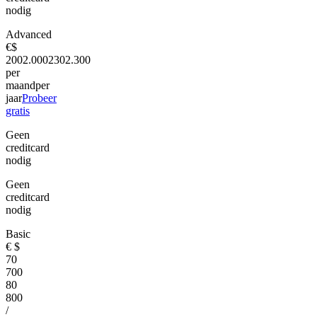
nodig
Advanced
€
$
200
2.000
230
2.300
per
maand
per
jaar
Probeer
gratis
Geen
creditcard
nodig
Geen
creditcard
nodig
Basic
€
$
70
700
80
800
/