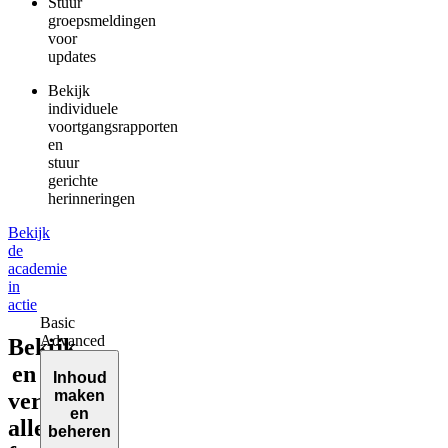
Stuur
groepsmeldingen
voor
updates
Bekijk
individuele
voortgangsrapporten
en
stuur
gerichte
herinneringen
Bekijk
de
academie
in
actie
Basic
Advanced
Bekijk
en
Inhoud
maken
vergelijk
en
alle
beheren