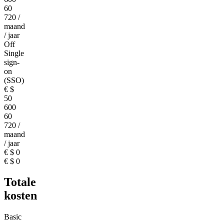
60
720
/
maand
/ jaar
Off
Single
sign-
on
(SSO)
€
$
50
600
60
720
/
maand
/ jaar
€
$
0
€
$
0
Totale
kosten
Basic