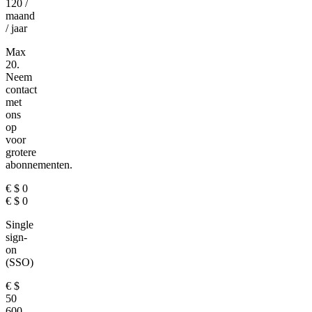
120
/
maand
/ jaar
Max
20.
Neem
contact
met
ons
op
voor
grotere
abonnementen.
€
$
0
€
$
0
Single
sign-
on
(SSO)
€
$
50
600