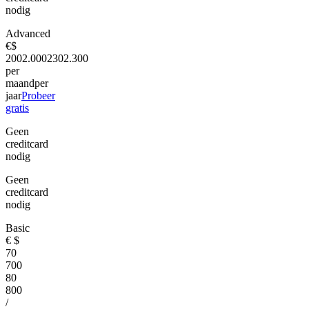
nodig
Advanced
€
$
200
2.000
230
2.300
per
maand
per
jaar
Probeer
gratis
Geen
creditcard
nodig
Geen
creditcard
nodig
Basic
€
$
70
700
80
800
/