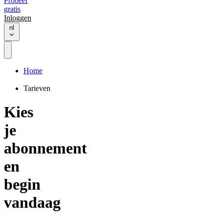
Probeer
gratis
Inloggen
nl
Home
Tarieven
Kies
je
abonnement
en
begin
vandaag