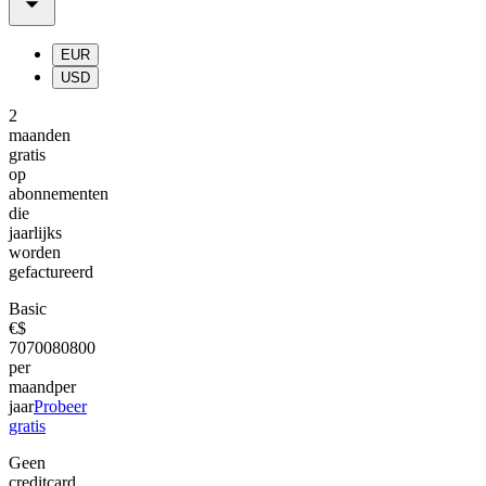
EUR
USD
2
maanden
gratis
op
abonnementen
die
jaarlijks
worden
gefactureerd
Basic
€
$
70
700
80
800
per
maand
per
jaar
Probeer
gratis
Geen
creditcard