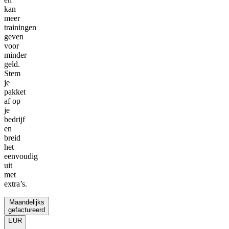
kan
meer
trainingen
geven
voor
minder
geld.
Stem
je
pakket
af op
je
bedrijf
en
breid
het
eenvoudig
uit
met
extra’s.
Maandelijks
gefactureerd
EUR