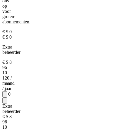
ons
op
voor
grotere
abonnementen.
€
$
0
€
$
0
Extra
beheerder
€
$
8
96
10
120
/
maand
/ jaar
0
Extra
beheerder
€
$
8
96
10