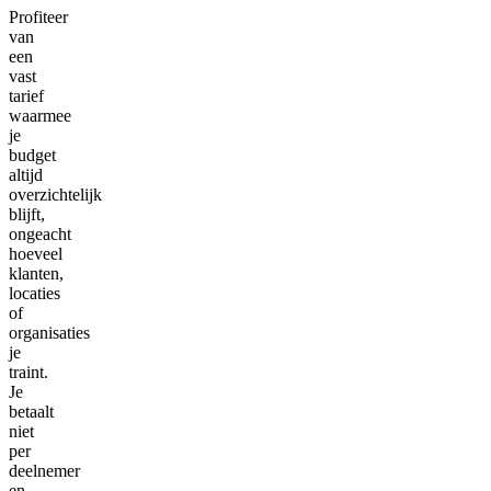
Profiteer
van
een
vast
tarief
waarmee
je
budget
altijd
overzichtelijk
blijft,
ongeacht
hoeveel
klanten,
locaties
of
organisaties
je
traint.
Je
betaalt
niet
per
deelnemer
en