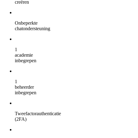
creëren
Onbeperkte
chatondersteuning
1
academie
inbegrepen
1
beheerder
inbegrepen
Tweefactorauthenticatie
(2FA)