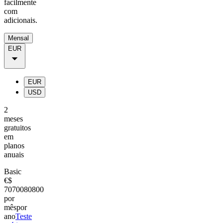
facilmente
com
adicionais.
Mensal
EUR
EUR
USD
2
meses
gratuitos
em
planos
anuais
Basic
€
$
70
700
80
800
por
mês
por
ano
Teste