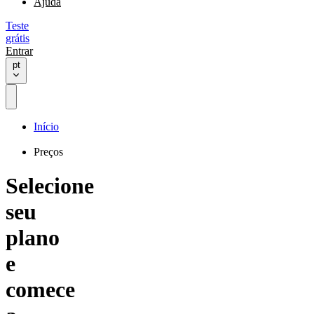
Ajuda
Teste
grátis
Entrar
pt
Início
Preços
Selecione
seu
plano
e
comece