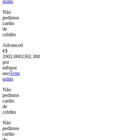
grátis
Não
pedimos
cartão
de
crédito
Advanced
€
$
200
2.000
230
2.300
por
mês
por
ano
Teste
grátis
Não
pedimos
cartão
de
crédito
Não
pedimos
cartão
de