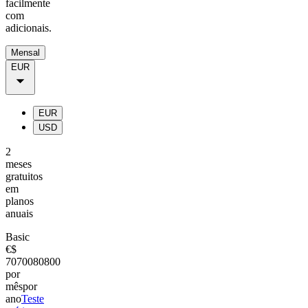
facilmente
com
adicionais.
Mensal
EUR
EUR
USD
2
meses
gratuitos
em
planos
anuais
Basic
€
$
70
700
80
800
por
mês
por
ano
Teste