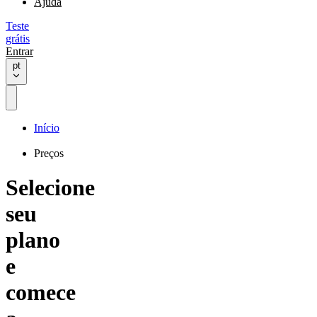
Ajuda
Teste
grátis
Entrar
pt
Início
Preços
Selecione
seu
plano
e
comece