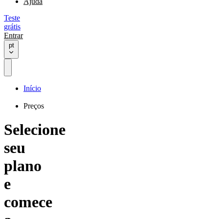
Ajuda
Teste
grátis
Entrar
pt
Início
Preços
Selecione
seu
plano
e
comece