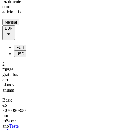
facilmente
com
adicionais.
Mensal
EUR
EUR
USD
2
meses
gratuitos
em
planos
anuais
Basic
€
$
70
700
80
800
por
mês
por
ano
Teste