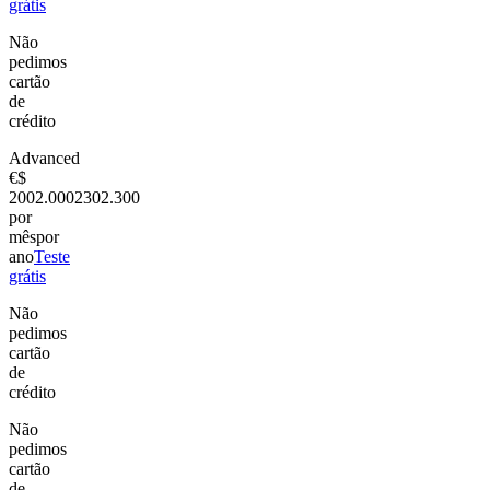
grátis
Não
pedimos
cartão
de
crédito
Advanced
€
$
200
2.000
230
2.300
por
mês
por
ano
Teste
grátis
Não
pedimos
cartão
de
crédito
Não
pedimos
cartão
de