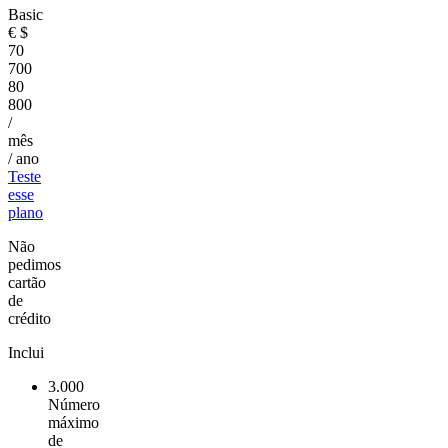
Basic
€
$
70
700
80
800
/
mês
/ ano
Teste
esse
plano
Não
pedimos
cartão
de
crédito
Inclui
3.000
Número
máximo
de