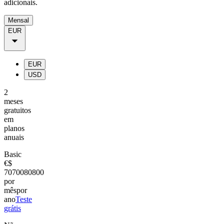
adicionais.
Mensal
EUR
EUR
USD
2
meses
gratuitos
em
planos
anuais
Basic
€
$
70
700
80
800
por
mês
por
ano
Teste
grátis