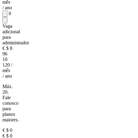
mês
/ ano
0
Vaga
adicional
para
administrador
€
$
8
96
10
120
/
mês
/ ano
Máx.
20.
Fale
conosco
para
planos
maiores.
€
$
0
€
$
0