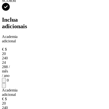
SCORM
Inclua
adicionais
Academia
adicional
€
$
20
240
24
288
/
mês
/ ano
0
Academia
adicional
€
$
20
240