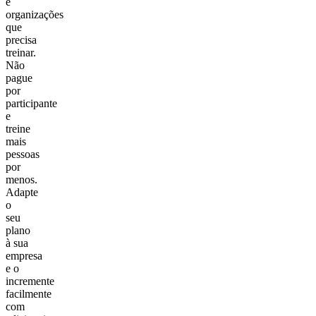
e
organizações
que
precisa
treinar.
Não
pague
por
participante
e
treine
mais
pessoas
por
menos.
Adapte
o
seu
plano
à sua
empresa
e o
incremente
facilmente
com