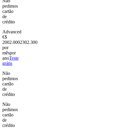
Não
pedimos
cartão
de
crédito
Advanced
€
$
200
2.000
230
2.300
por
mês
por
ano
Teste
grátis
Não
pedimos
cartão
de
crédito
Não
pedimos
cartão
de
crédito