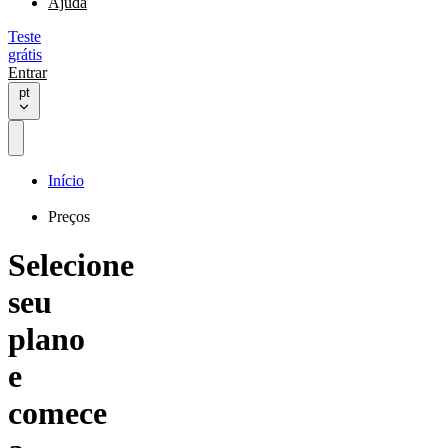
Ajuda
Teste
grátis
Entrar
pt
Início
Preços
Selecione
seu
plano
e
comece