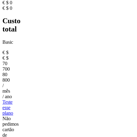
€
$
0
€
$
0
Custo
total
Basic
€
$
€
$
70
700
80
800
/
mês
/ ano
Teste
esse
plano
Não
pedimos
cartão
de