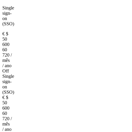
Single
sign-
on
(SSO)
€
$
50
600
60
720
/
mês
/ ano
Off
Single
sign-
on
(SSO)
€
$
50
600
60
720
/
mês
/ ano