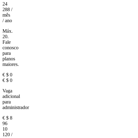
24
288
/
mês
/ ano
Máx.
20.
Fale
conosco
para
planos
maiores.
€
$
0
€
$
0
Vaga
adicional
para
administrador
€
$
8
96
10
120
/