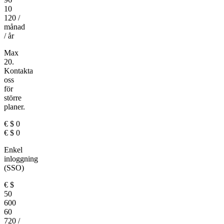
10
120
/
månad
/ år
Max
20.
Kontakta
oss
för
större
planer.
€
$
0
€
$
0
Enkel
inloggning
(SSO)
€
$
50
600
60
720
/