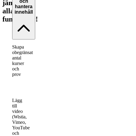
och
jämför
hantera
alla
innehåll
funktioner!
Skapa
obegränsat
antal
kurser
och
prov
Lägg
till
video
(Wistia,
Vimeo,
YouTube
och