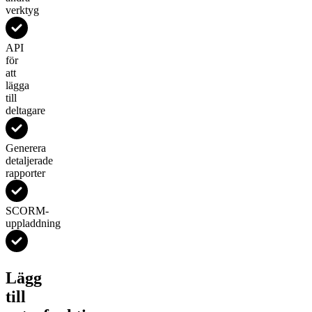
verktyg
API
för
att
lägga
till
deltagare
Generera
detaljerade
rapporter
SCORM-
uppladdning
Lägg
till