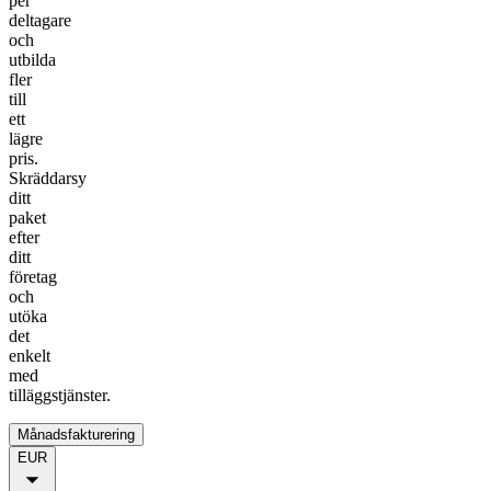
per
deltagare
och
utbilda
fler
till
ett
lägre
pris.
Skräddarsy
ditt
paket
efter
ditt
företag
och
utöka
det
enkelt
med
tilläggstjänster.
Månadsfakturering
EUR