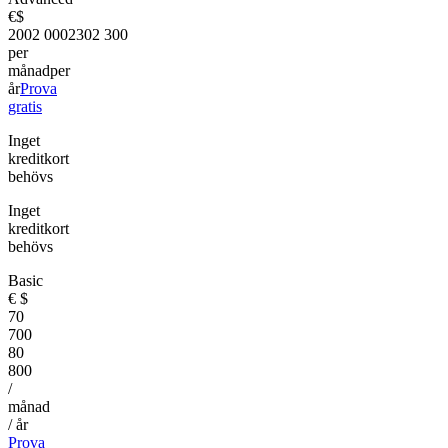
€
$
200
2 000
230
2 300
per
månad
per
år
Prova
gratis
Inget
kreditkort
behövs
Inget
kreditkort
behövs
Basic
€
$
70
700
80
800
/
månad
/ år
Prova