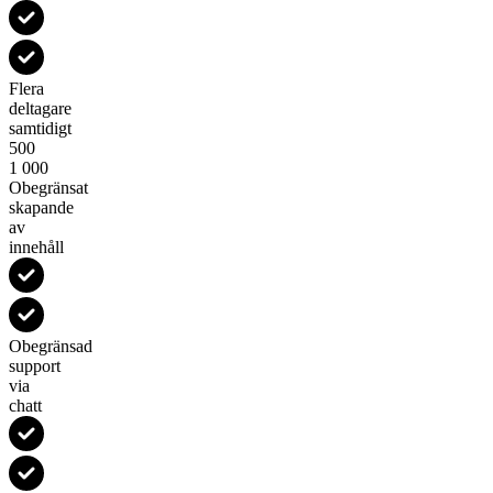
Flera
deltagare
samtidigt
500
1 000
Obegränsat
skapande
av
innehåll
Obegränsad
support
via
chatt