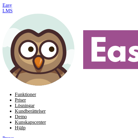
Easy
LMS
Funktioner
Priser
Lösningar
Kundberättelser
Demo
Kunskapscenter
Hjälp