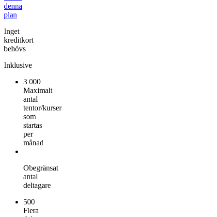
denna
plan
Inget
kreditkort
behövs
Inklusive
3 000
Maximalt
antal
tentor/kurser
som
startas
per
månad
Obegränsat
antal
deltagare
500
Flera