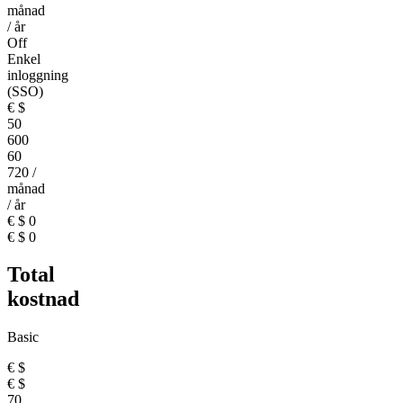
månad
/ år
Off
Enkel
inloggning
(SSO)
€
$
50
600
60
720
/
månad
/ år
€
$
0
€
$
0
Total
kostnad
Basic
€
$
€
$
70