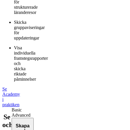
för
strukturerade
läranderesor
Skicka
gruppaviseringar
för
uppdateringar
Visa
individuella
framstegsrapporter
och
skicka
riktade
påminnelser
Se
Academy
i
praktiken
Basic
Advanced
Se
och
Skapa