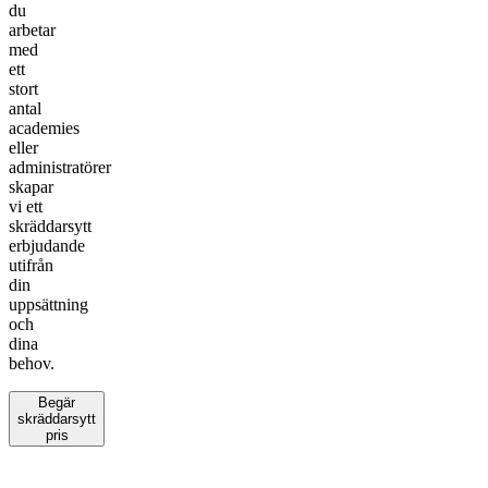
du
arbetar
med
ett
stort
antal
academies
eller
administratörer
skapar
vi ett
skräddarsytt
erbjudande
utifrån
din
uppsättning
och
dina
behov.
Begär
skräddarsytt
pris