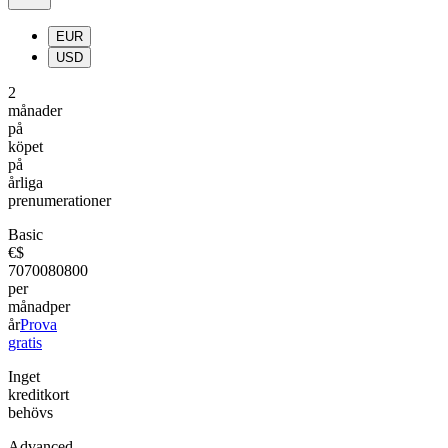
EUR
USD
2
månader
på
köpet
på
årliga
prenumerationer
Basic
€
$
70
700
80
800
per
månad
per
år
Prova
gratis
Inget
kreditkort
behövs
Advanced