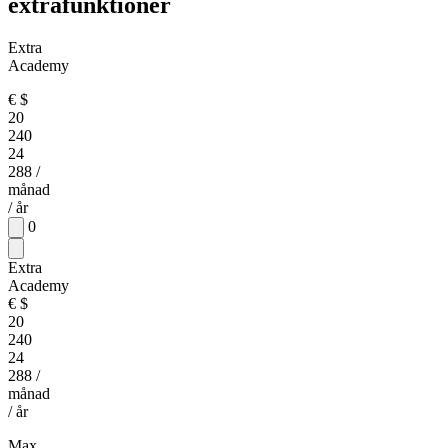
extrafunktioner
Extra
Academy
€
$
20
240
24
288
/
månad
/ år
0
Extra
Academy
€
$
20
240
24
288
/
månad
/ år
Max