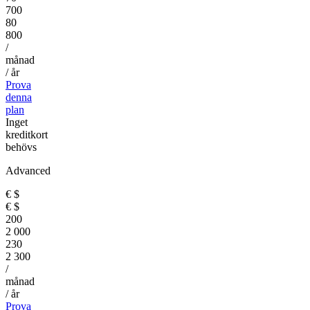
700
80
800
/
månad
/ år
Prova
denna
plan
Inget
kreditkort
behövs
Advanced
€
$
€
$
200
2 000
230
2 300
/
månad
/ år
Prova