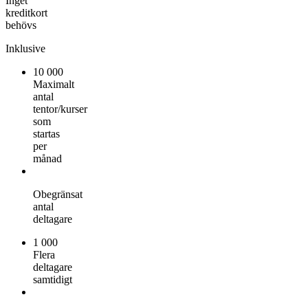
Inget
kreditkort
behövs
Inklusive
10 000
Maximalt
antal
tentor/kurser
som
startas
per
månad
Obegränsat
antal
deltagare
1 000
Flera
deltagare
samtidigt