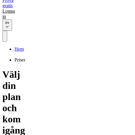
Prova
gratis
Logga
in
sv
Hem
Priser
Välj
din
plan
och
kom
igång