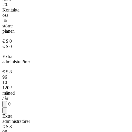
20.
Kontakta
oss
för
större
planer.
€
$
0
€
$
0
Extra
administratörer
€
$
8
96
10
120
/
månad
/ år
0
Extra
administratörer
€
$
8
96