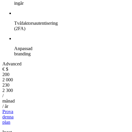
ingår
Tvåfaktorsautentisering
(2FA)
Anpassad
branding
Advanced
€
$
200
2 000
230
2 300
/
månad
/ år
Prova
denna
plan