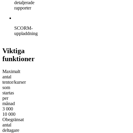
detaljerade
rapporter
SCORM-
uppladdning
Viktiga
funktioner
Maximalt
antal
tentor/kurser
som
startas
per
månad
3 000
10 000
Obegränsat
antal
deltagare