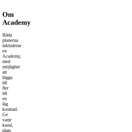
Om
Academy
Båda
planerna
inkluderar
en
Academy,
med
möjlighet
att
lägga
till
fler
till
en
låg
kostnad.
Ge
varje
kund,
plats