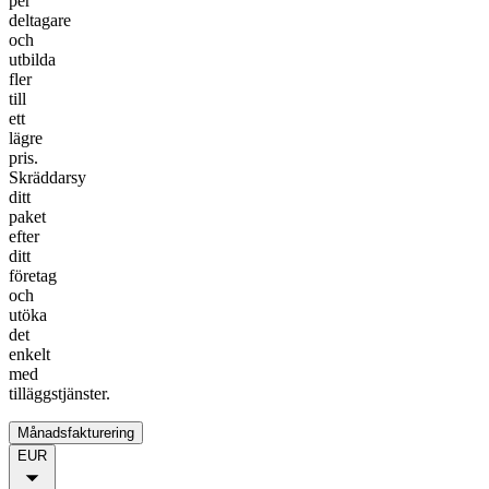
per
deltagare
och
utbilda
fler
till
ett
lägre
pris.
Skräddarsy
ditt
paket
efter
ditt
företag
och
utöka
det
enkelt
med
tilläggstjänster.
Månadsfakturering
EUR