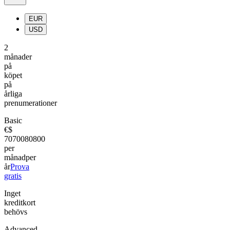
EUR
USD
2
månader
på
köpet
på
årliga
prenumerationer
Basic
€
$
70
700
80
800
per
månad
per
år
Prova
gratis
Inget
kreditkort
behövs
Advanced