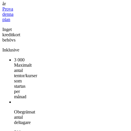
år
Prova
denna
plan
Inget
kreditkort
behövs
Inklusive
3 000
Maximalt
antal
tentor/kurser
som
startas
per
månad
Obegränsat
antal
deltagare