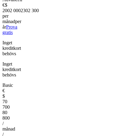
€
$
200
2 000
230
2 300
per
månad
per
år
Prova
gratis
Inget
kreditkort
behövs
Inget
kreditkort
behövs
Basic
€
$
70
700
80
800
/
månad
/