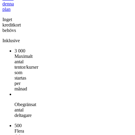
denna
plan
Inget
kreditkort
behövs
Inklusive
3 000
Maximalt
antal
tentor/kurser
som
startas
per
månad
Obegränsat
antal
deltagare
500
Flera