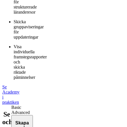
för
strukturerade
läranderesor
Skicka
gruppaviseringar
för
uppdateringar
Visa
individuella
framstegsrapporter
och
skicka
riktade
påminnelser
Se
Academy
i
praktiken
Basic
Advanced
Se
och
Skapa