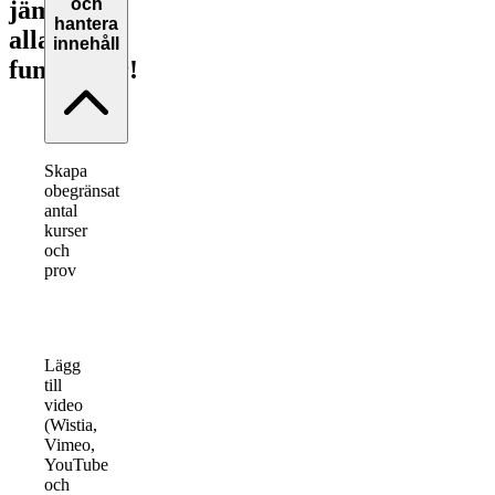
och
jämför
hantera
alla
innehåll
funktioner!
Skapa
obegränsat
antal
kurser
och
prov
Lägg
till
video
(Wistia,
Vimeo,
YouTube
och