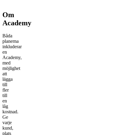
Om
Academy
Båda
planerna
inkluderar
en
Academy,
med
möjlighet
att
lägga
till
fler
till
en
låg
kostnad.
Ge
varje
kund,
plats