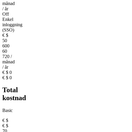
månad
/ år
Off
Enkel
inloggning
(SSO)
€
$
50
600
60
720
/
månad
/ år
€
$
0
€
$
0
Total
kostnad
Basic
€
$
€
$
70