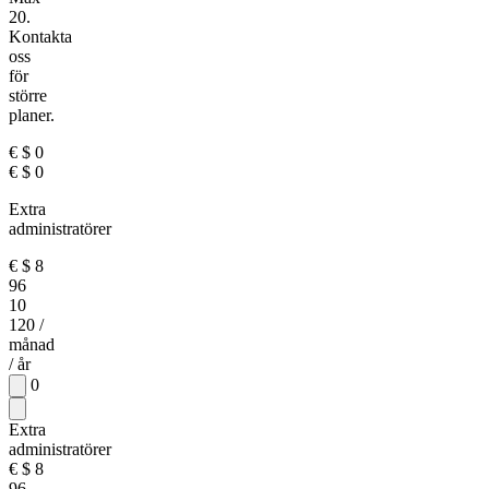
20.
Kontakta
oss
för
större
planer.
€
$
0
€
$
0
Extra
administratörer
€
$
8
96
10
120
/
månad
/ år
0
Extra
administratörer
€
$
8
96