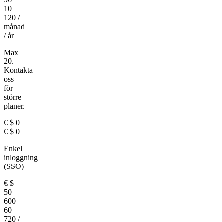
10
120
/
månad
/ år
Max
20.
Kontakta
oss
för
större
planer.
€
$
0
€
$
0
Enkel
inloggning
(SSO)
€
$
50
600
60
720
/