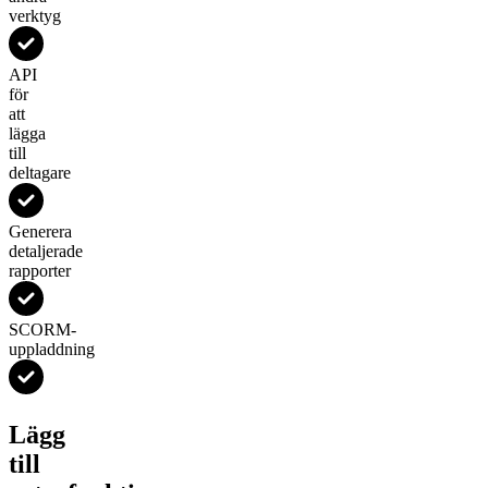
verktyg
API
för
att
lägga
till
deltagare
Generera
detaljerade
rapporter
SCORM-
uppladdning
Lägg
till