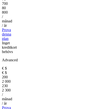
700
80
800
/
månad
/ år
Prova
denna
plan
Inget
kreditkort
behövs
Advanced
€
$
€
$
200
2 000
230
2 300
/
månad
/ år
Prova