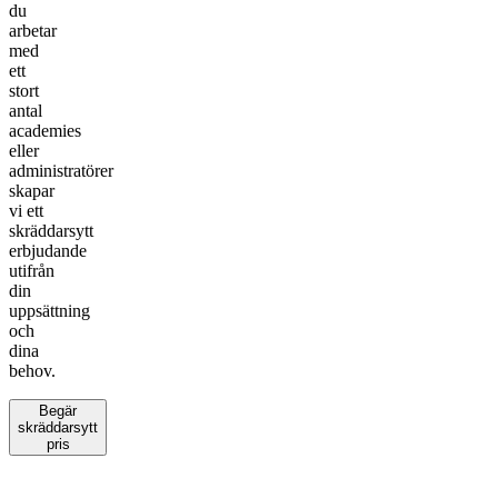
du
arbetar
med
ett
stort
antal
academies
eller
administratörer
skapar
vi ett
skräddarsytt
erbjudande
utifrån
din
uppsättning
och
dina
behov.
Begär
skräddarsytt
pris