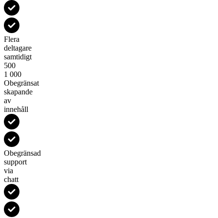
Flera
deltagare
samtidigt
500
1 000
Obegränsat
skapande
av
innehåll
Obegränsad
support
via
chatt