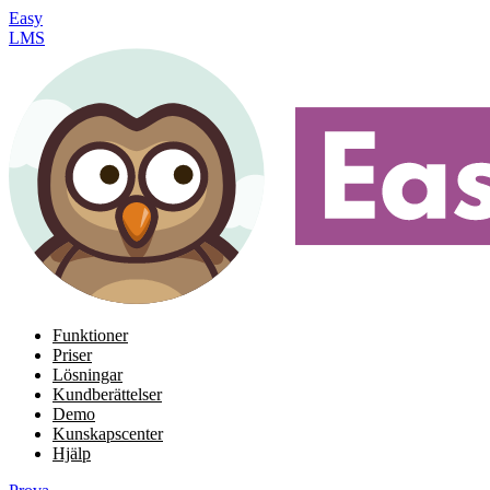
Easy
LMS
Funktioner
Priser
Lösningar
Kundberättelser
Demo
Kunskapscenter
Hjälp