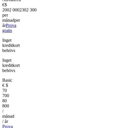
€
$
200
2 000
230
2 300
per
månad
per
år
Prova
gratis
Inget
kreditkort
behövs
Inget
kreditkort
behövs
Basic
€
$
70
700
80
800
/
månad
/ år
Prova