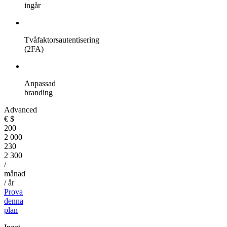
ingår
Tvåfaktorsautentisering
(2FA)
Anpassad
branding
Advanced
€
$
200
2 000
230
2 300
/
månad
/ år
Prova
denna
plan