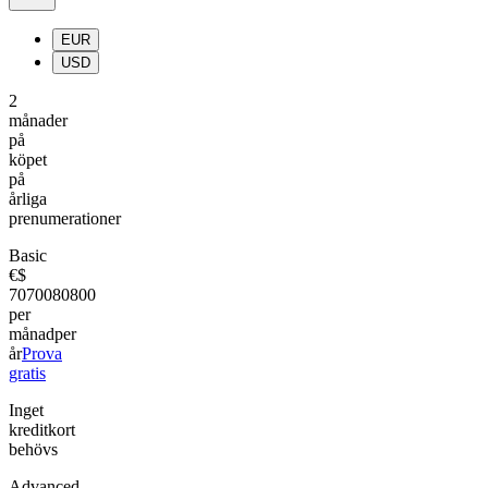
EUR
USD
2
månader
på
köpet
på
årliga
prenumerationer
Basic
€
$
70
700
80
800
per
månad
per
år
Prova
gratis
Inget
kreditkort
behövs
Advanced