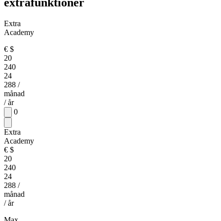
extrafunktioner
Extra
Academy
€
$
20
240
24
288
/
månad
/ år
0
Extra
Academy
€
$
20
240
24
288
/
månad
/ år
Max