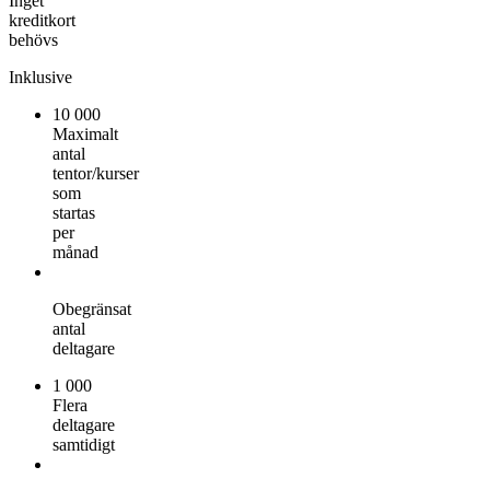
Inget
kreditkort
behövs
Inklusive
10 000
Maximalt
antal
tentor/kurser
som
startas
per
månad
Obegränsat
antal
deltagare
1 000
Flera
deltagare
samtidigt