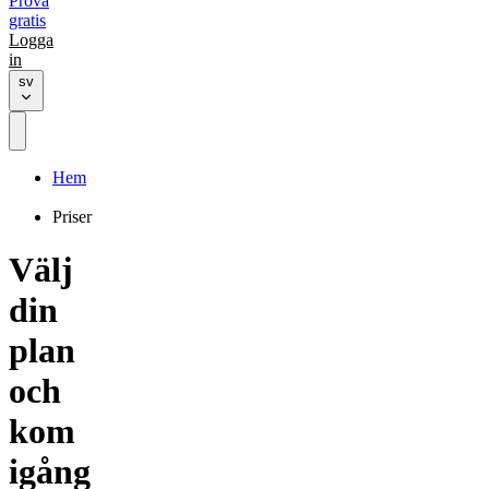
Prova
gratis
Logga
in
sv
Hem
Priser
Välj
din
plan
och
kom
igång