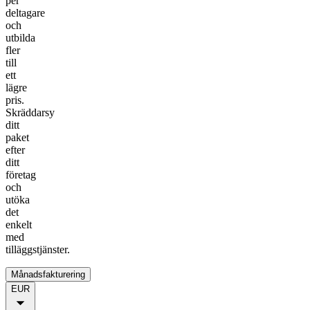
per
deltagare
och
utbilda
fler
till
ett
lägre
pris.
Skräddarsy
ditt
paket
efter
ditt
företag
och
utöka
det
enkelt
med
tilläggstjänster.
Månadsfakturering
EUR