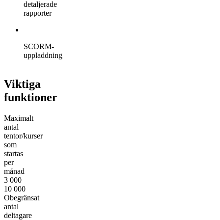
detaljerade
rapporter
SCORM-
uppladdning
Viktiga
funktioner
Maximalt
antal
tentor/kurser
som
startas
per
månad
3 000
10 000
Obegränsat
antal
deltagare