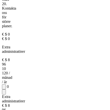
20.
Kontakta
oss
för
större
planer.
€
$
0
€
$
0
Extra
administratörer
€
$
8
96
10
120
/
månad
/ år
0
Extra
administratörer
€
$
8
96