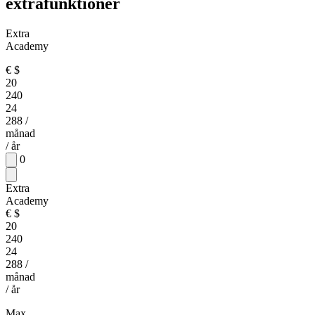
extrafunktioner
Extra
Academy
€
$
20
240
24
288
/
månad
/ år
0
Extra
Academy
€
$
20
240
24
288
/
månad
/ år
Max