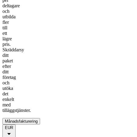
per
deltagare
och
utbilda
fler
till
ett
lägre
pris.
Skräddarsy
ditt
paket
efter
ditt
företag
och
utöka
det
enkelt
med
tilläggstjänster.
Månadsfakturering
EUR