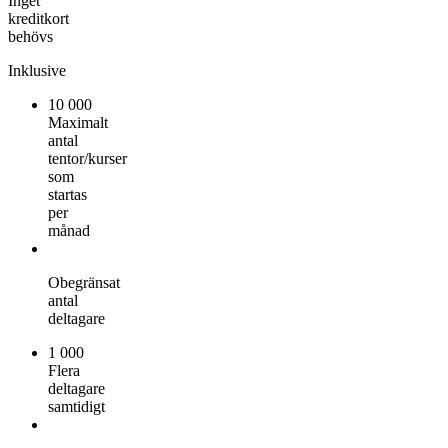
Inget
kreditkort
behövs
Inklusive
10 000
Maximalt
antal
tentor/kurser
som
startas
per
månad
Obegränsat
antal
deltagare
1 000
Flera
deltagare
samtidigt