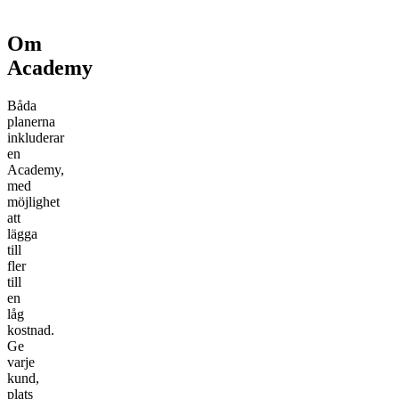
Om
Academy
Båda
planerna
inkluderar
en
Academy,
med
möjlighet
att
lägga
till
fler
till
en
låg
kostnad.
Ge
varje
kund,
plats