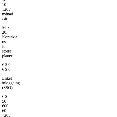
10
120
/
månad
/ år
Max
20.
Kontakta
oss
för
större
planer.
€
$
0
€
$
0
Enkel
inloggning
(SSO)
€
$
50
600
60
720
/