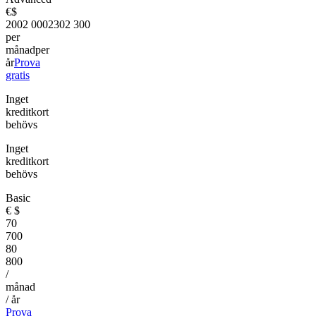
€
$
200
2 000
230
2 300
per
månad
per
år
Prova
gratis
Inget
kreditkort
behövs
Inget
kreditkort
behövs
Basic
€
$
70
700
80
800
/
månad
/ år
Prova