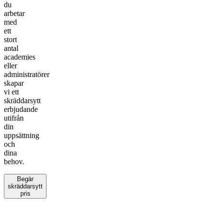
du
arbetar
med
ett
stort
antal
academies
eller
administratörer
skapar
vi ett
skräddarsytt
erbjudande
utifrån
din
uppsättning
och
dina
behov.
Begär
skräddarsytt
pris