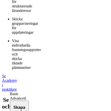
för
strukturerade
läranderesor
Skicka
gruppaviseringar
för
uppdateringar
Visa
individuella
framstegsrapporter
och
skicka
riktade
påminnelser
Se
Academy
i
praktiken
Basic
Advanced
Se
och
Skapa