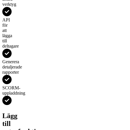
verktyg
API
för
att
lägga
till
deltagare
Generera
detaljerade
rapporter
SCORM-
uppladdning
Lägg
till