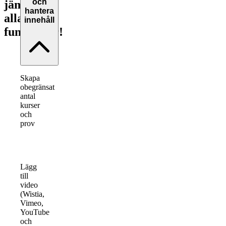
och
jämför
hantera
alla
innehåll
funktioner!
Skapa
obegränsat
antal
kurser
och
prov
Lägg
till
video
(Wistia,
Vimeo,
YouTube
och