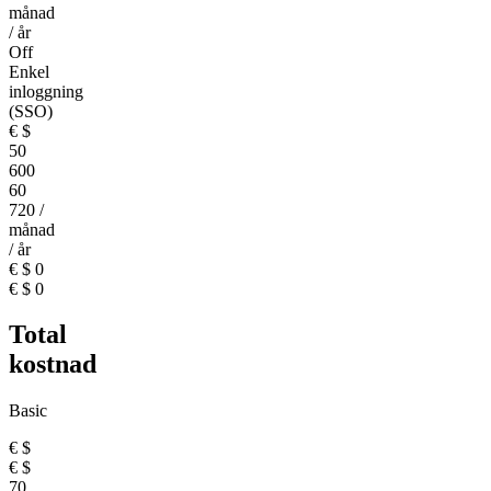
månad
/ år
Off
Enkel
inloggning
(SSO)
€
$
50
600
60
720
/
månad
/ år
€
$
0
€
$
0
Total
kostnad
Basic
€
$
€
$
70