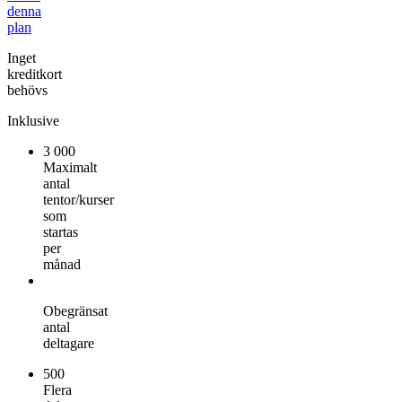
denna
plan
Inget
kreditkort
behövs
Inklusive
3 000
Maximalt
antal
tentor/kurser
som
startas
per
månad
Obegränsat
antal
deltagare
500
Flera