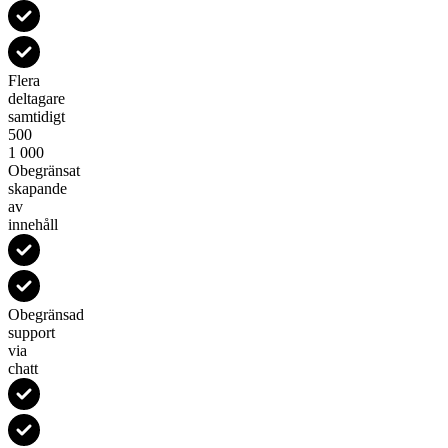
Flera
deltagare
samtidigt
500
1 000
Obegränsat
skapande
av
innehåll
Obegränsad
support
via
chatt