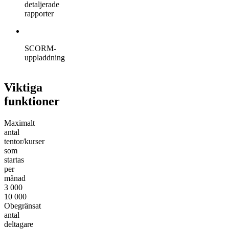
detaljerade
rapporter
SCORM-
uppladdning
Viktiga
funktioner
Maximalt
antal
tentor/kurser
som
startas
per
månad
3 000
10 000
Obegränsat
antal
deltagare