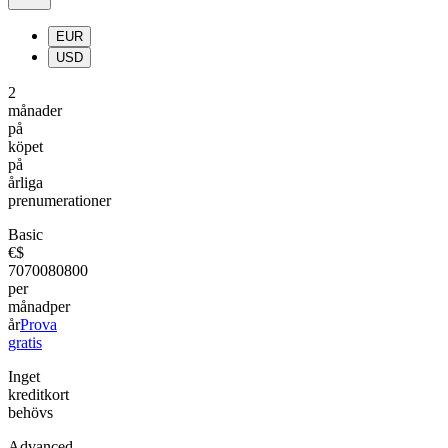
EUR
USD
2
månader
på
köpet
på
årliga
prenumerationer
Basic
€
$
70
700
80
800
per
månad
per
år
Prova
gratis
Inget
kreditkort
behövs
Advanced