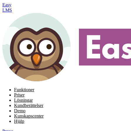
Easy
LMS
Funktioner
Priser
Lösningar
Kundberättelser
Demo
Kunskapscenter
Hjälp