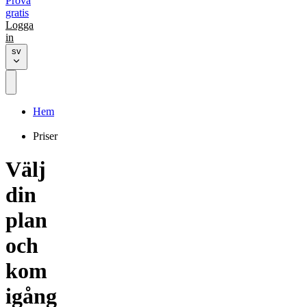
Prova
gratis
Logga
in
sv
Hem
Priser
Välj
din
plan
och
kom
igång