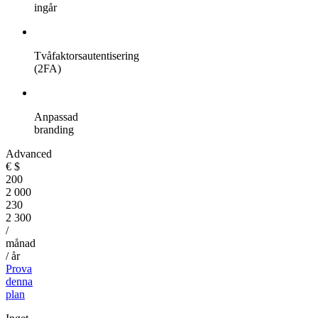
ingår
Tvåfaktorsautentisering
(2FA)
Anpassad
branding
Advanced
€
$
200
2 000
230
2 300
/
månad
/ år
Prova
denna
plan