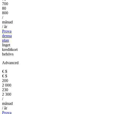
700
80
800
/
månad
/ år
Prova
denna
plan
Inget
kreditkort
behövs
Advanced
€
$
€
$
200
2 000
230
2 300
/
månad
/ år
Prova