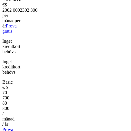
€
$
200
2 000
230
2 300
per
månad
per
år
Prova
gratis
Inget
kreditkort
behövs
Inget
kreditkort
behövs
Basic
€
$
70
700
80
800
/
månad
/ år
Prova