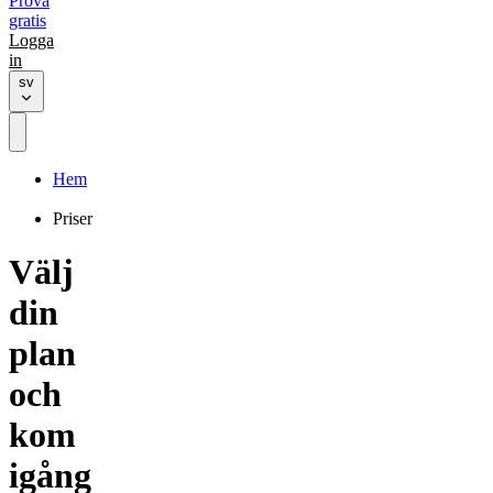
Prova
gratis
Logga
in
sv
Hem
Priser
Välj
din
plan
och
kom
igång