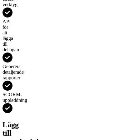
verktyg
API
för
att
lägga
till
deltagare
Generera
detaljerade
rapporter
SCORM-
uppladdning
Lägg
till