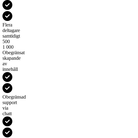
Flera
deltagare
samtidigt
500
1 000
Obegränsat
skapande
av
innehåll
Obegränsad
support
via
chatt