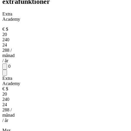
extrafunktioner
Extra
Academy
€
$
20
240
24
288
/
månad
/ år
0
Extra
Academy
€
$
20
240
24
288
/
månad
/ år
Max