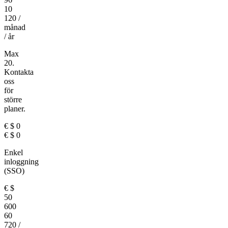
10
120
/
månad
/ år
Max
20.
Kontakta
oss
för
större
planer.
€
$
0
€
$
0
Enkel
inloggning
(SSO)
€
$
50
600
60
720
/