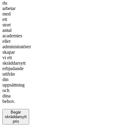
du
arbetar
med
ett
stort
antal
academies
eller
administratörer
skapar
vi ett
skräddarsytt
erbjudande
utifrån
din
uppsättning
och
dina
behov.
Begär
skräddarsytt
pris