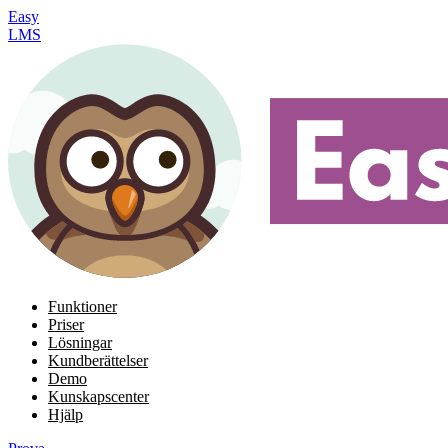
Easy
LMS
Funktioner
Priser
Lösningar
Kundberättelser
Demo
Kunskapscenter
Hjälp