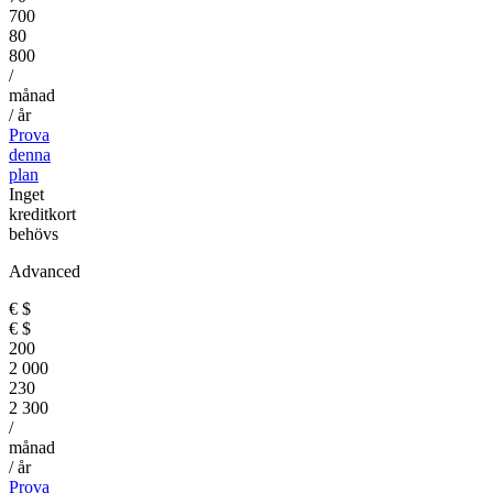
700
80
800
/
månad
/ år
Prova
denna
plan
Inget
kreditkort
behövs
Advanced
€
$
€
$
200
2 000
230
2 300
/
månad
/ år
Prova