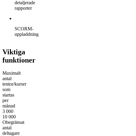
detaljerade
rapporter
SCORM-
uppladdning
Viktiga
funktioner
Maximalt
antal
tentor/kurser
som
startas
per
månad
3 000
10 000
Obegränsat
antal
deltagare