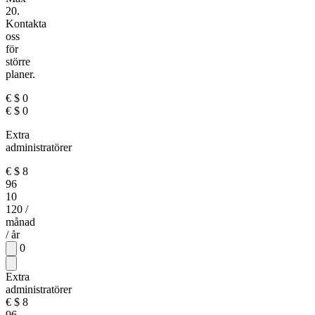
20.
Kontakta
oss
för
större
planer.
€
$
0
€
$
0
Extra
administratörer
€
$
8
96
10
120
/
månad
/ år
0
Extra
administratörer
€
$
8
96