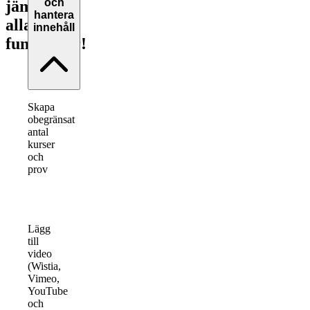
och
jämför
hantera
alla
innehåll
funktioner!
Skapa
obegränsat
antal
kurser
och
prov
Lägg
till
video
(Wistia,
Vimeo,
YouTube
och