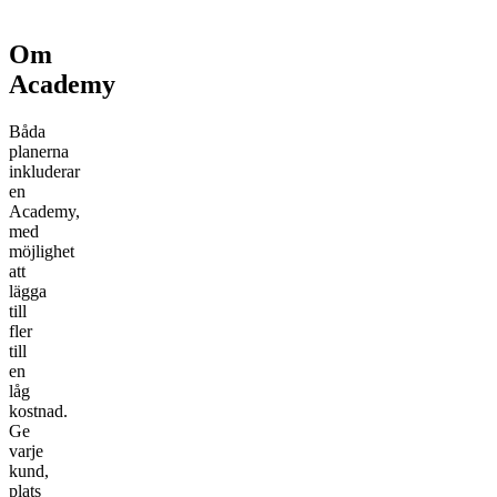
Om
Academy
Båda
planerna
inkluderar
en
Academy,
med
möjlighet
att
lägga
till
fler
till
en
låg
kostnad.
Ge
varje
kund,
plats