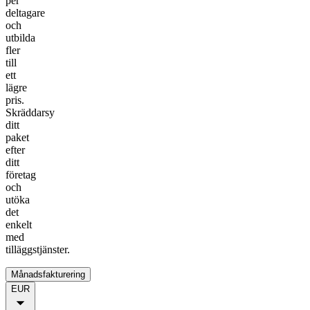
per
deltagare
och
utbilda
fler
till
ett
lägre
pris.
Skräddarsy
ditt
paket
efter
ditt
företag
och
utöka
det
enkelt
med
tilläggstjänster.
Månadsfakturering
EUR