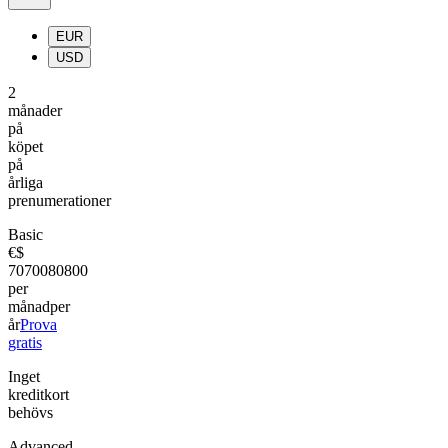
EUR
USD
2
månader
på
köpet
på
årliga
prenumerationer
Basic
€
$
70
700
80
800
per
månad
per
år
Prova
gratis
Inget
kreditkort
behövs
Advanced