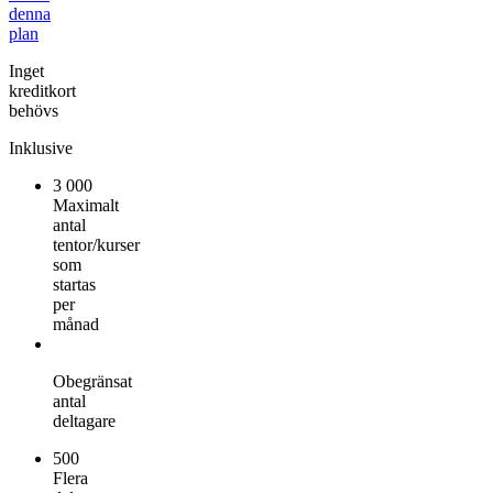
denna
plan
Inget
kreditkort
behövs
Inklusive
3 000
Maximalt
antal
tentor/kurser
som
startas
per
månad
Obegränsat
antal
deltagare
500
Flera