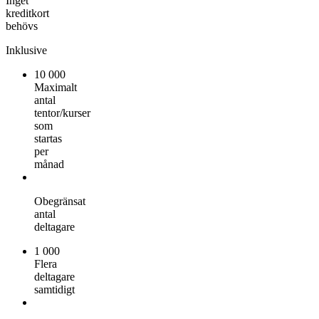
Inget
kreditkort
behövs
Inklusive
10 000
Maximalt
antal
tentor/kurser
som
startas
per
månad
Obegränsat
antal
deltagare
1 000
Flera
deltagare
samtidigt