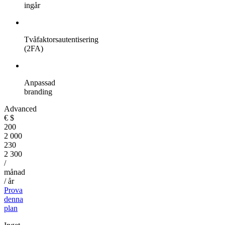
ingår
Tvåfaktorsautentisering
(2FA)
Anpassad
branding
Advanced
€
$
200
2 000
230
2 300
/
månad
/ år
Prova
denna
plan