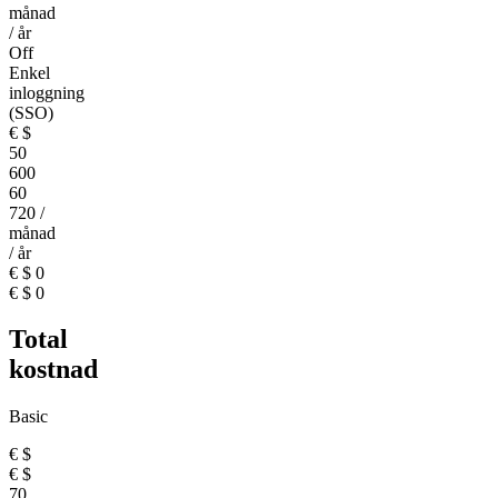
månad
/ år
Off
Enkel
inloggning
(SSO)
€
$
50
600
60
720
/
månad
/ år
€
$
0
€
$
0
Total
kostnad
Basic
€
$
€
$
70