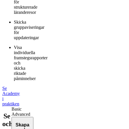
för
strukturerade
läranderesor
Skicka
gruppaviseringar
för
uppdateringar
Visa
individuella
framstegsrapporter
och
skicka
riktade
påminnelser
Se
Academy
i
praktiken
Basic
Advanced
Se
och
Skapa