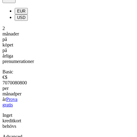
EUR
USD
2
månader
på
köpet
på
årliga
prenumerationer
Basic
€
$
70
700
80
800
per
månad
per
år
Prova
gratis
Inget
kreditkort
behövs
Advanced