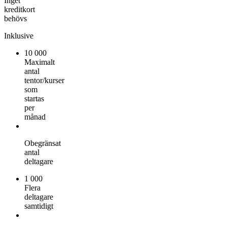
Inget
kreditkort
behövs
Inklusive
10 000
Maximalt
antal
tentor/kurser
som
startas
per
månad
Obegränsat
antal
deltagare
1 000
Flera
deltagare
samtidigt