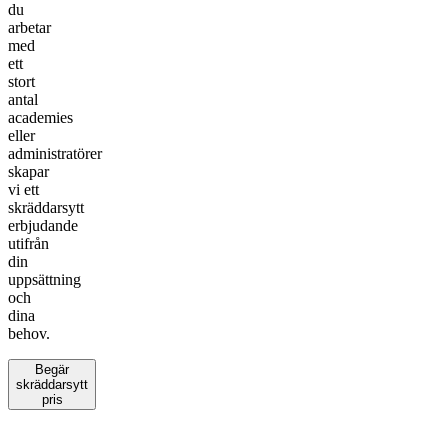
du
arbetar
med
ett
stort
antal
academies
eller
administratörer
skapar
vi ett
skräddarsytt
erbjudande
utifrån
din
uppsättning
och
dina
behov.
Begär
skräddarsytt
pris