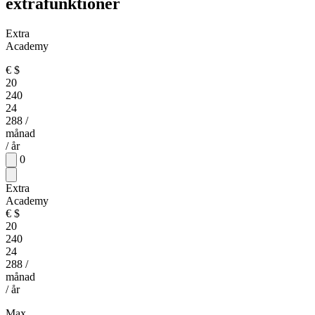
extrafunktioner
Extra
Academy
€
$
20
240
24
288
/
månad
/ år
0
Extra
Academy
€
$
20
240
24
288
/
månad
/ år
Max