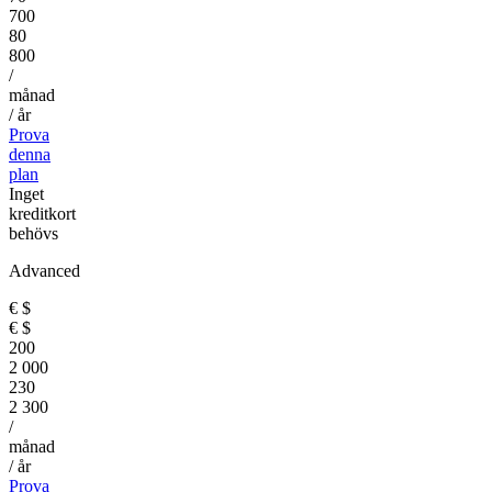
700
80
800
/
månad
/ år
Prova
denna
plan
Inget
kreditkort
behövs
Advanced
€
$
€
$
200
2 000
230
2 300
/
månad
/ år
Prova