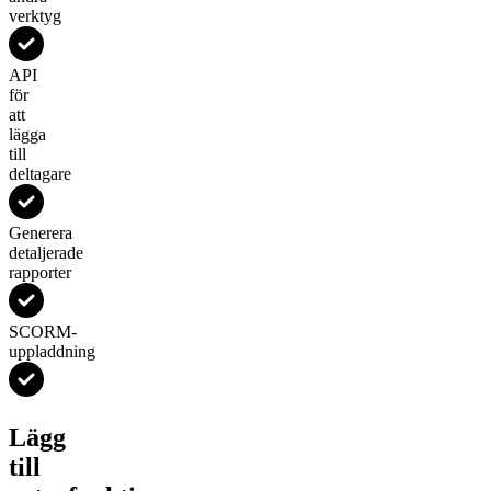
verktyg
API
för
att
lägga
till
deltagare
Generera
detaljerade
rapporter
SCORM-
uppladdning
Lägg
till