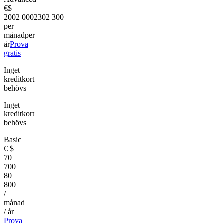
€
$
200
2 000
230
2 300
per
månad
per
år
Prova
gratis
Inget
kreditkort
behövs
Inget
kreditkort
behövs
Basic
€
$
70
700
80
800
/
månad
/ år
Prova