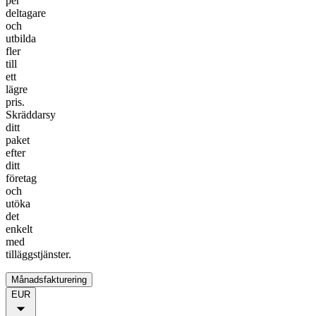
per
deltagare
och
utbilda
fler
till
ett
lägre
pris.
Skräddarsy
ditt
paket
efter
ditt
företag
och
utöka
det
enkelt
med
tilläggstjänster.
Månadsfakturering
EUR