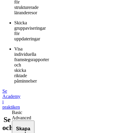
för
strukturerade
läranderesor
Skicka
gruppaviseringar
för
uppdateringar
Visa
individuella
framstegsrapporter
och
skicka
riktade
påminnelser
Se
Academy
i
praktiken
Basic
Advanced
Se
och
Skapa