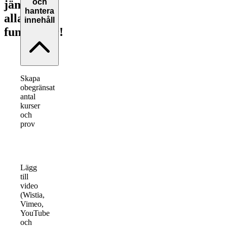
och
jämför
hantera
alla
innehåll
funktioner!
Skapa
obegränsat
antal
kurser
och
prov
Lägg
till
video
(Wistia,
Vimeo,
YouTube
och