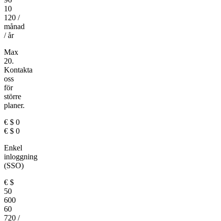
10
120
/
månad
/ år
Max
20.
Kontakta
oss
för
större
planer.
€
$
0
€
$
0
Enkel
inloggning
(SSO)
€
$
50
600
60
720
/