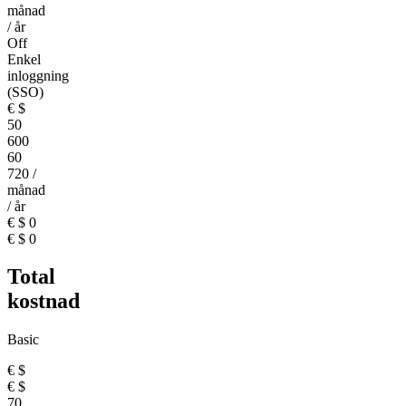
månad
/ år
Off
Enkel
inloggning
(SSO)
€
$
50
600
60
720
/
månad
/ år
€
$
0
€
$
0
Total
kostnad
Basic
€
$
€
$
70