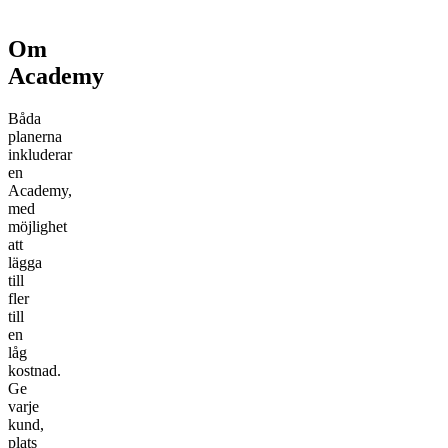
Om
Academy
Båda
planerna
inkluderar
en
Academy,
med
möjlighet
att
lägga
till
fler
till
en
låg
kostnad.
Ge
varje
kund,
plats