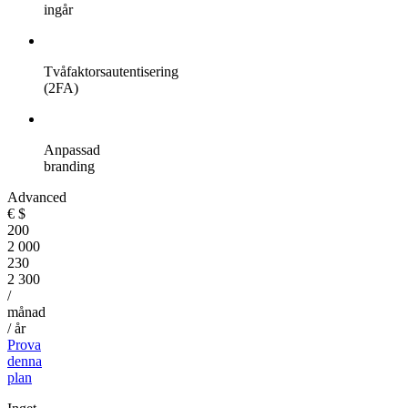
ingår
Tvåfaktorsautentisering
(2FA)
Anpassad
branding
Advanced
€
$
200
2 000
230
2 300
/
månad
/ år
Prova
denna
plan