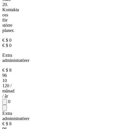
20.
Kontakta
oss
för
större
planer.
€
$
0
€
$
0
Extra
administratörer
€
$
8
96
10
120
/
månad
/ år
0
Extra
administratörer
€
$
8
96