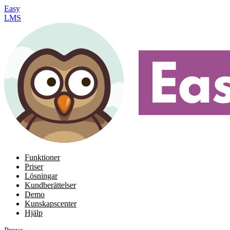
Easy
LMS
Funktioner
Priser
Lösningar
Kundberättelser
Demo
Kunskapscenter
Hjälp