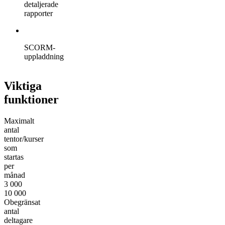
detaljerade
rapporter
SCORM-
uppladdning
Viktiga
funktioner
Maximalt
antal
tentor/kurser
som
startas
per
månad
3 000
10 000
Obegränsat
antal
deltagare