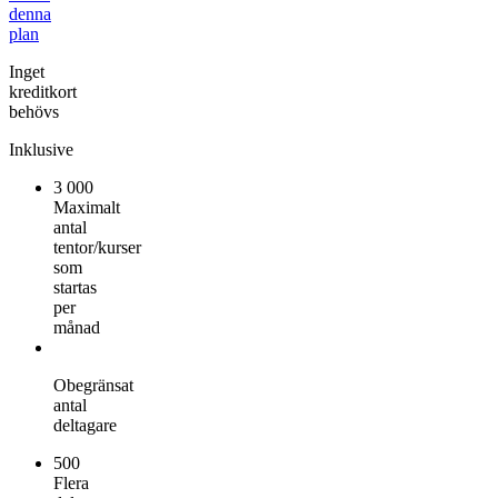
denna
plan
Inget
kreditkort
behövs
Inklusive
3 000
Maximalt
antal
tentor/kurser
som
startas
per
månad
Obegränsat
antal
deltagare
500
Flera