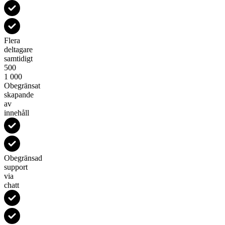
Flera
deltagare
samtidigt
500
1 000
Obegränsat
skapande
av
innehåll
Obegränsad
support
via
chatt