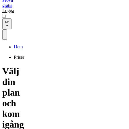
Prova
gratis
Logga
in
sv
Hem
Priser
Välj
din
plan
och
kom
igång