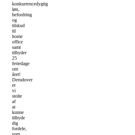
konkurrencedygtig
løn,
befordring
og
tilskud
til
home
office
samt
tilbyder
25
feriedage
om
året!
Derudover
er
vi
stolte
af
at
kunne
tilbyde
dig
fordele,
som