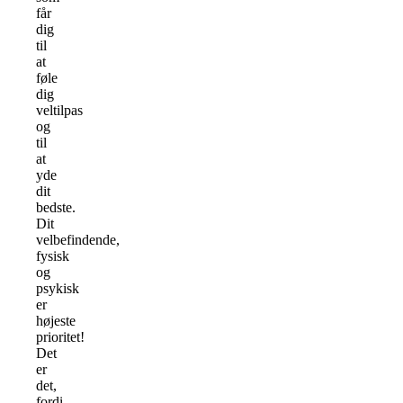
får
dig
til
at
føle
dig
veltilpas
og
til
at
yde
dit
bedste.
Dit
velbefindende,
fysisk
og
psykisk
er
højeste
prioritet!
Det
er
det,
fordi