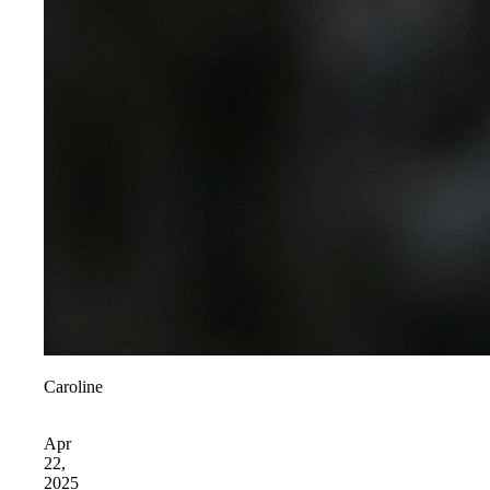
Caroline
Apr
22,
2025