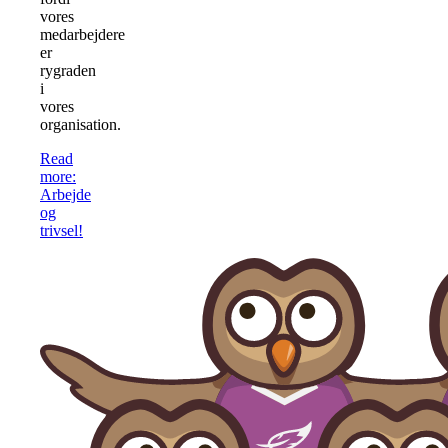
vores
medarbejdere
er
rygraden
i
vores
organisation.
Read
more
:
Arbejde
og
trivsel!