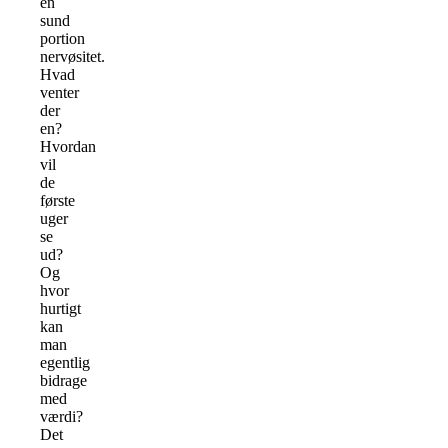
en
sund
portion
nervøsitet.
Hvad
venter
der
en?
Hvordan
vil
de
første
uger
se
ud?
Og
hvor
hurtigt
kan
man
egentlig
bidrage
med
værdi?
Det