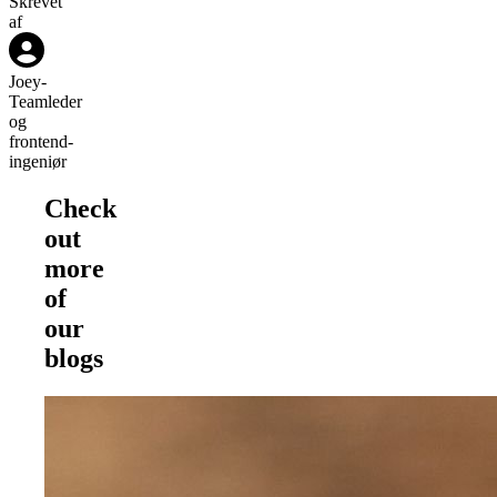
Skrevet
af
Joey
-
Teamleder
og
frontend-
ingeniør
Check
out
more
of
our
blogs