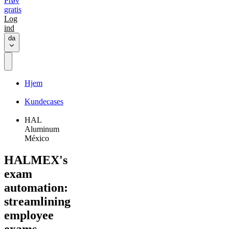
Prøv
gratis
Log
ind
da
Hjem
Kundecases
HAL
Aluminum
México
HALMEX's
exam
automation:
streamlining
employee
exams