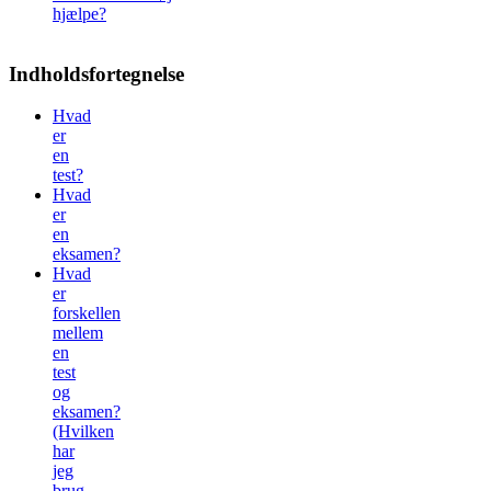
hjælpe?
Indholdsfortegnelse
Hvad
er
en
test?
Hvad
er
en
eksamen?
Hvad
er
forskellen
mellem
en
test
og
eksamen?
(Hvilken
har
jeg
brug