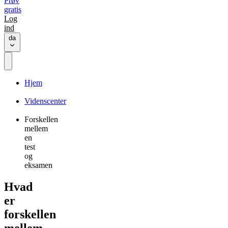
Prøv
gratis
Log
ind
da
Hjem
Videnscenter
Forskellen
mellem
en
test
og
eksamen
Hvad
er
forskellen
mellem