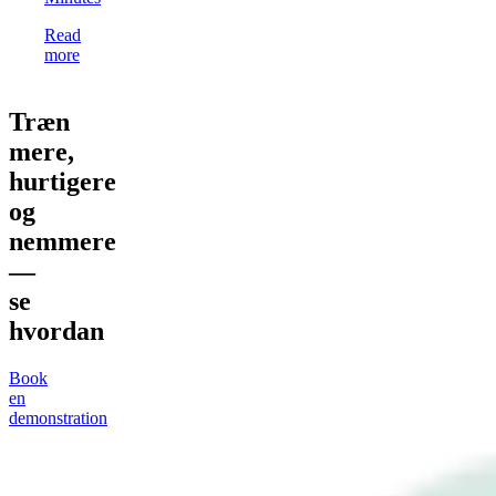
Read
more
Træn
mere,
hurtigere
og
nemmere
—
se
hvordan
Book
en
demonstration