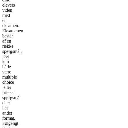
elevers
viden
med
en
eksamen.
Eksamenen
består
af en
række
spørgsmål.
Det
kan
både
være
multiple
choice
eller
fritekst
spørgsmål
eller
i et
andet
format.
Følgeligt