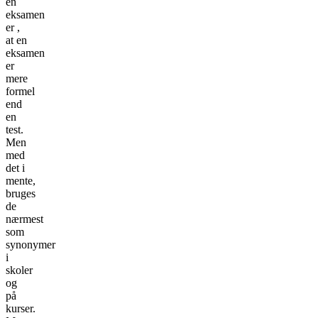
en
eksamen
er ,
at en
eksamen
er
mere
formel
end
en
test.
Men
med
det i
mente,
bruges
de
nærmest
som
synonymer
i
skoler
og
på
kurser.