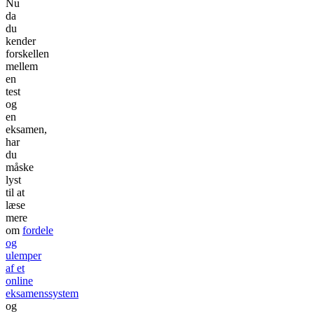
Nu
da
du
kender
forskellen
mellem
en
test
og
en
eksamen,
har
du
måske
lyst
til at
læse
mere
om
fordele
og
ulemper
af et
online
eksamenssystem
og