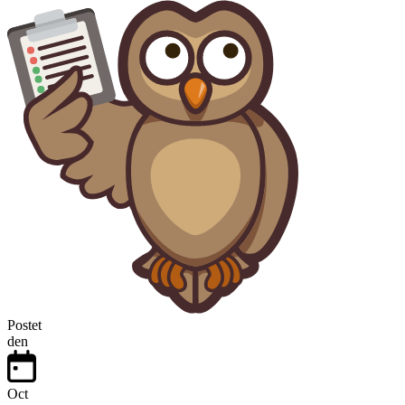
Postet
den
Oct