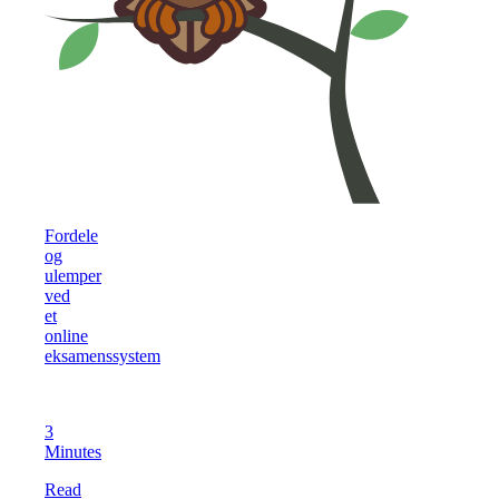
Fordele
og
ulemper
ved
et
online
eksamenssystem
3
Minutes
Read