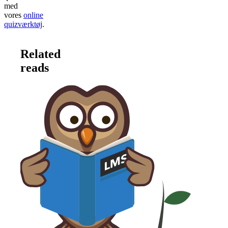
med
vores
online
quizværktøj
.
Related
reads