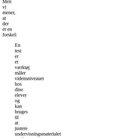
Men
vi
mener,
at
der
er en
forskel:
En
test
er
et
værktøj
måler
vidensniveauet
hos
dine
elever
og
kan
bruges
til
at
justere
undervisningsmaterialet