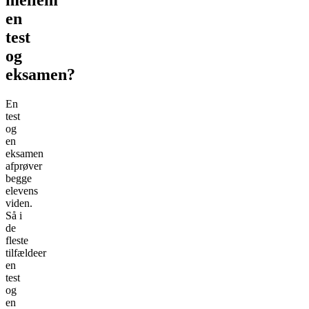
en
test
og
eksamen?
En
test
og
en
eksamen
afprøver
begge
elevens
viden.
Så i
de
fleste
tilfældeer
en
test
og
en