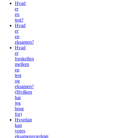
Hvad
er
en
test?
Hvad
er
en
eksamen?
Hvad
er
forskellen
mellem
en
test
og
eksamen?
(Hvilken
har
jeg
brug
for)
Hvordan
kan
vores
eksamensværktøj