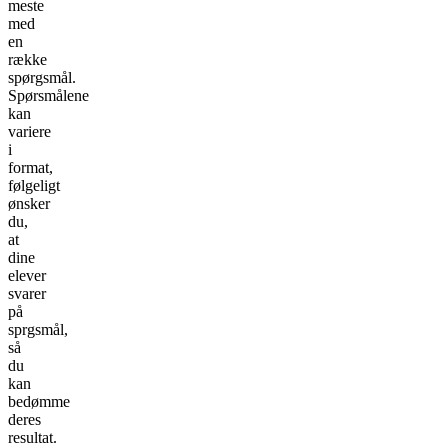
meste
med
en
række
spørgsmål.
Spørsmålene
kan
variere
i
format,
følgeligt
ønsker
du,
at
dine
elever
svarer
på
sprgsmål,
så
du
kan
bedømme
deres
resultat.