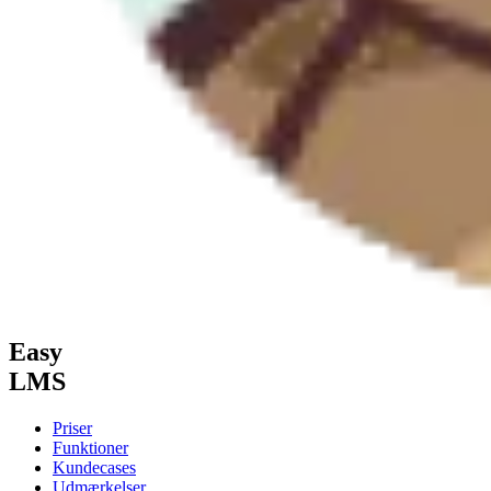
Easy
LMS
Priser
Funktioner
Kundecases
Udmærkelser