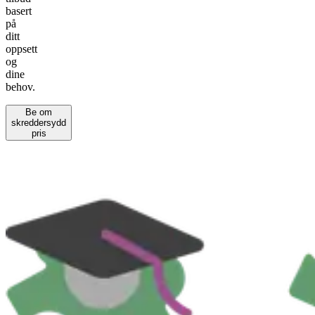
basert
på
ditt
oppsett
og
dine
behov.
Be om
skreddersydd
pris