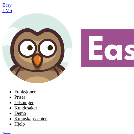
Easy
LMS
Funksjoner
Priser
Løsninger
Kundesaker
Demo
Kunnskapssenter
Hjelp