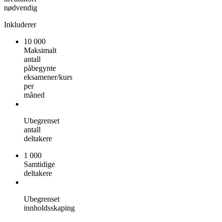
nødvendig
Inkluderer
10 000
Maksimalt
antall
påbegynte
eksamener/kurs
per
måned
Ubegrenset
antall
deltakere
1 000
Samtidige
deltakere
Ubegrenset
innholdsskaping