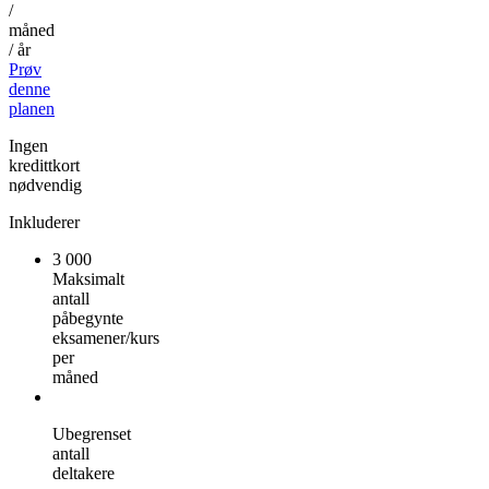
/
måned
/ år
Prøv
denne
planen
Ingen
kredittkort
nødvendig
Inkluderer
3 000
Maksimalt
antall
påbegynte
eksamener/kurs
per
måned
Ubegrenset
antall
deltakere