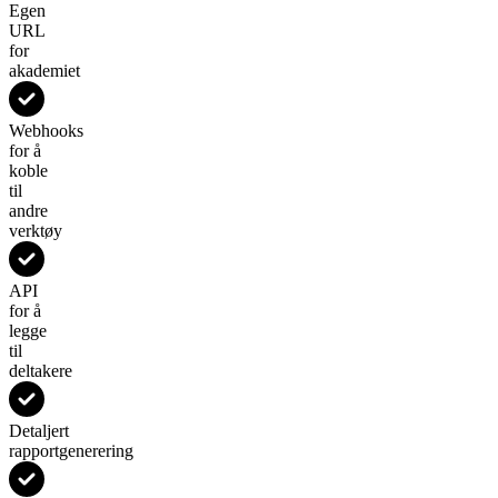
Egen
URL
for
akademiet
Webhooks
for å
koble
til
andre
verktøy
API
for å
legge
til
deltakere
Detaljert
rapportgenerering