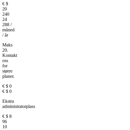
€
$
20
240
24
288
/
måned
/ år
Maks
20.
Kontakt
oss
for
større
planer.
€
$
0
€
$
0
Ekstra
administratorplass
€
$
8
96
10