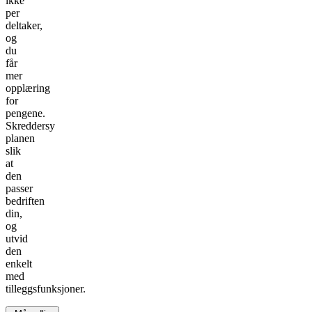
ikke
per
deltaker,
og
du
får
mer
opplæring
for
pengene.
Skreddersy
planen
slik
at
den
passer
bedriften
din,
og
utvid
den
enkelt
med
tilleggsfunksjoner.