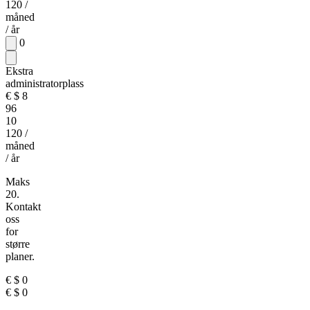
120
/
måned
/ år
0
Ekstra
administratorplass
€
$
8
96
10
120
/
måned
/ år
Maks
20.
Kontakt
oss
for
større
planer.
€
$
0
€
$
0