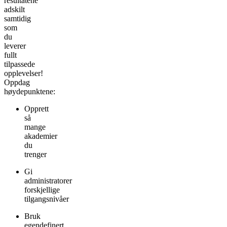
resultatene
adskilt
samtidig
som
du
leverer
fullt
tilpassede
opplevelser!
Oppdag
høydepunktene:
Opprett
så
mange
akademier
du
trenger
Gi
administratorer
forskjellige
tilgangsnivåer
Bruk
egendefinert