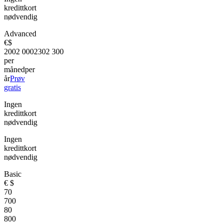
kredittkort
nødvendig
Advanced
€
$
200
2 000
230
2 300
per
måned
per
år
Prøv
gratis
Ingen
kredittkort
nødvendig
Ingen
kredittkort
nødvendig
Basic
€
$
70
700
80
800