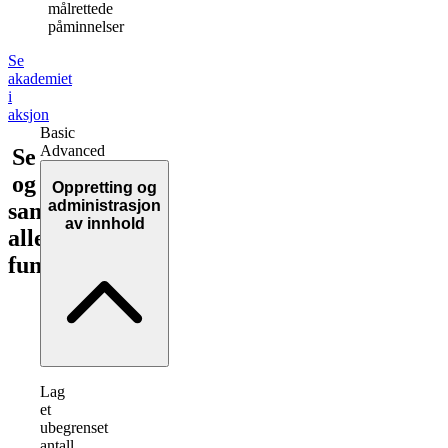
målrettede
påminnelser
Se
akademiet
i
aksjon
Basic
Advanced
Se
og
Oppretting og
administrasjon
sammenlign
av innhold
alle
funksjoner!
Lag
et
ubegrenset
antall