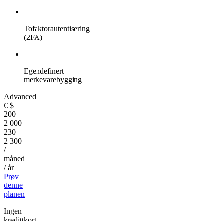
Tofaktorautentisering
(2FA)
Egendefinert
merkevarebygging
Advanced
€
$
200
2 000
230
2 300
/
måned
/ år
Prøv
denne
planen
Ingen
kredittkort