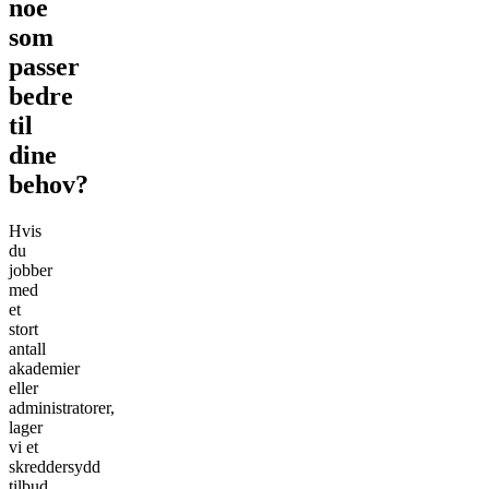
noe
som
passer
bedre
til
dine
behov?
Hvis
du
jobber
med
et
stort
antall
akademier
eller
administratorer,
lager
vi et
skreddersydd
tilbud