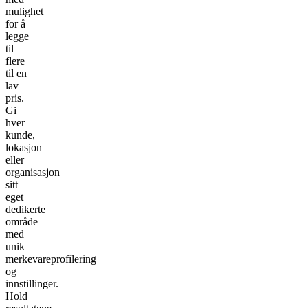
mulighet
for å
legge
til
flere
til en
lav
pris.
Gi
hver
kunde,
lokasjon
eller
organisasjon
sitt
eget
dedikerte
område
med
unik
merkevareprofilering
og
innstillinger.
Hold