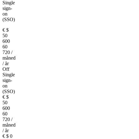
Single
sign-
on
(SSO)
€
$
50
600
60
720
/
måned
/ år
Off
Single
sign-
on
(SSO)
€
$
50
600
60
720
/
måned
/ år
€
$
0