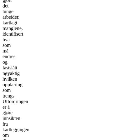
gjort
det
tunge
arbeidet:
kartlagt
manglene,
identifisert
hva
som
må
endres
og
fastslått
nøyaktig
hvilken
opplæring
som
trengs.
Utfordringen
er å
gjøre
innsikten
fra
kartleggingen
om