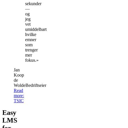
sekunder
—
og
jeg
vet
umiddelbart
hvilke
emner
som
trenger
mer
fokus.»
Jan
Koop
de
Wolde
Bedriftseier
Read
more
:
TSIC
Easy
LMS