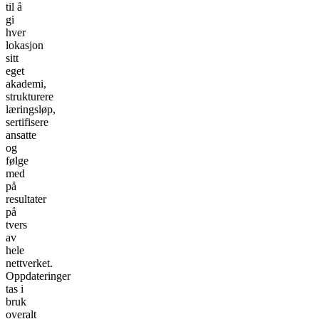
til å
gi
hver
lokasjon
sitt
eget
akademi,
strukturere
læringsløp,
sertifisere
ansatte
og
følge
med
på
resultater
på
tvers
av
hele
nettverket.
Oppdateringer
tas i
bruk
overalt