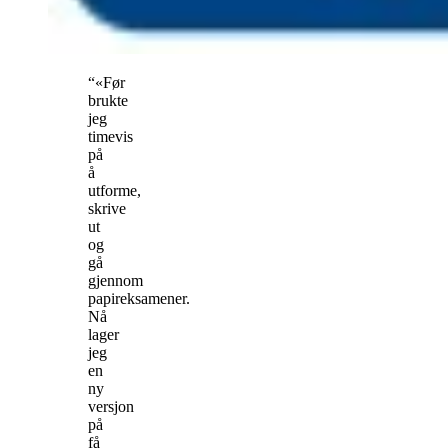
“«Før
brukte
jeg
timevis
på
å
utforme,
skrive
ut
og
gå
gjennom
papireksamener.
Nå
lager
jeg
en
ny
versjon
på
få