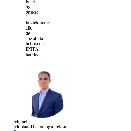
lyttet
og
ønsket
å
imøtekomme
alle
de
spesifikke
behovene
IPTPA
hadde.
Miguel
Montano
Utdanningsdirektør