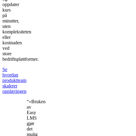
oppdater
kurs
på
minutter,
uten
kompleksiteten
eller
kostnaden
ved
store
bedriftsplattformer.
Se
hvordan
produktteam
skalerer
opplæringen
“«Bruken
av
Easy
LMS
gjør
det
mulig