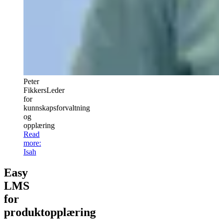
Peter
Fikkers
Leder
for
kunnskapsforvaltning
og
opplæring
Read
more
:
Isah
Easy
LMS
for
produktopplæring