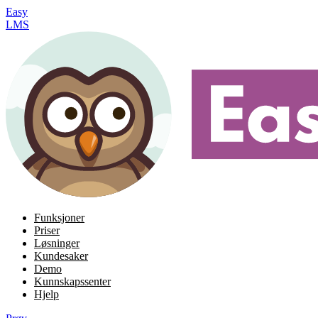
Easy
LMS
Funksjoner
Priser
Løsninger
Kundesaker
Demo
Kunnskapssenter
Hjelp