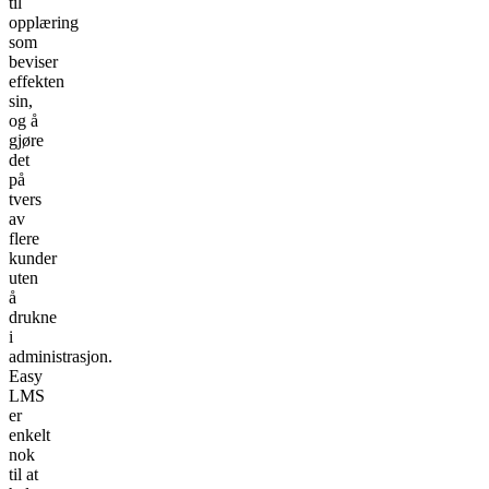
til
opplæring
som
beviser
effekten
sin,
og å
gjøre
det
på
tvers
av
flere
kunder
uten
å
drukne
i
administrasjon.
Easy
LMS
er
enkelt
nok
til at