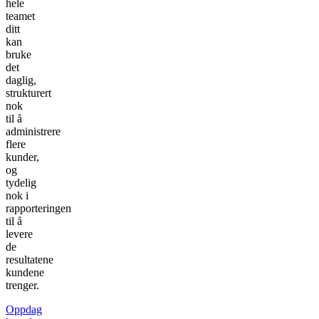
hele
teamet
ditt
kan
bruke
det
daglig,
strukturert
nok
til å
administrere
flere
kunder,
og
tydelig
nok i
rapporteringen
til å
levere
de
resultatene
kundene
trenger.
Oppdag