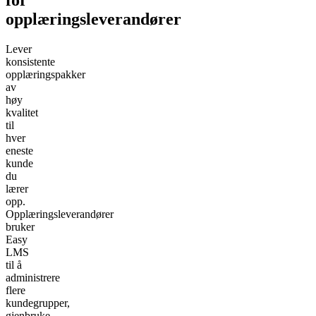
for
opplæringsleverandører
Lever
konsistente
opplæringspakker
av
høy
kvalitet
til
hver
eneste
kunde
du
lærer
opp.
Opplæringsleverandører
bruker
Easy
LMS
til å
administrere
flere
kundegrupper,
gjenbruke