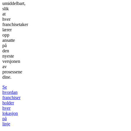
umiddelbart,
slik
at
hver
franchisetaker
lærer
opp
ansatte
på
den
nyeste
versjonen
av
prosessene
dine.
Se
hvordan
franchiser
holder
hver
lokasjon
på
linje