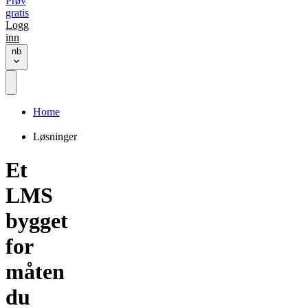
Prøv
gratis
Logg
inn
nb
Home
Løsninger
Et
LMS
bygget
for
måten
du