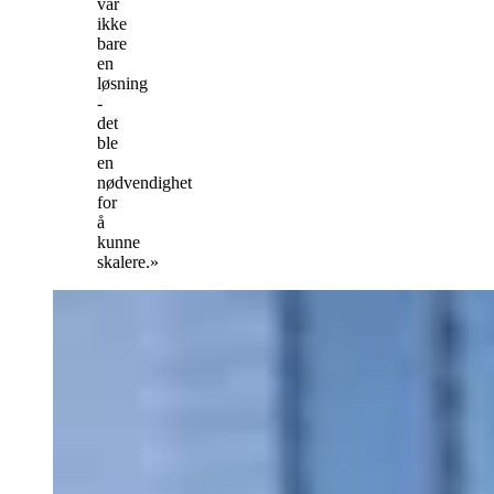
var
ikke
bare
en
løsning
-
det
ble
en
nødvendighet
for
å
kunne
skalere.»