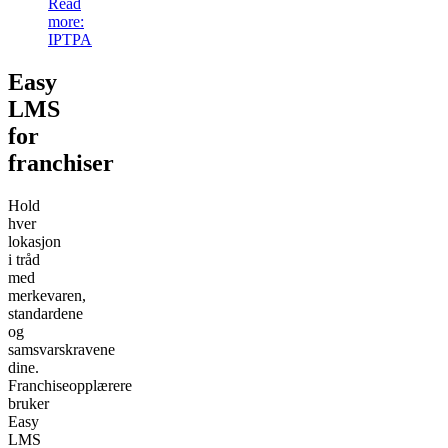
Read
more
:
IPTPA
Easy
LMS
for
franchiser
Hold
hver
lokasjon
i tråd
med
merkevaren,
standardene
og
samsvarskravene
dine.
Franchiseopplærere
bruker
Easy
LMS