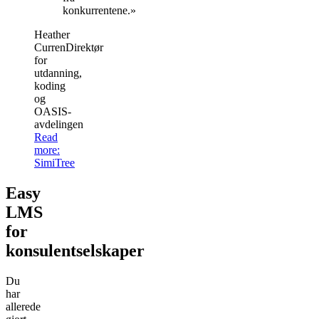
konkurrentene.»
Heather
Curren
Direktør
for
utdanning,
koding
og
OASIS-
avdelingen
Read
more
:
SimiTree
Easy
LMS
for
konsulentselskaper
Du
har
allerede