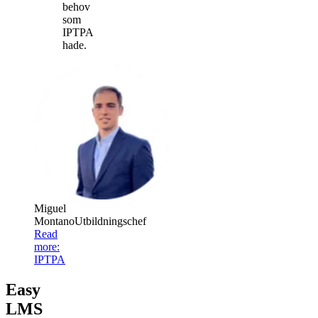
behov
som
IPTPA
hade.
Miguel
Montano
Utbildningschef
Read
more
:
IPTPA
Easy
LMS