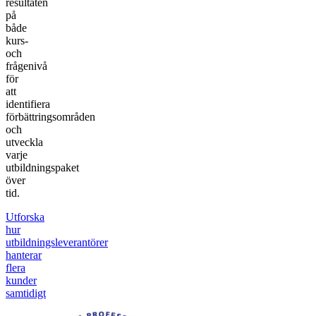
resultaten
på
både
kurs-
och
frågenivå
för
att
identifiera
förbättringsområden
och
utveckla
varje
utbildningspaket
över
tid.
Utforska
hur
utbildningsleverantörer
hanterar
flera
kunder
samtidigt