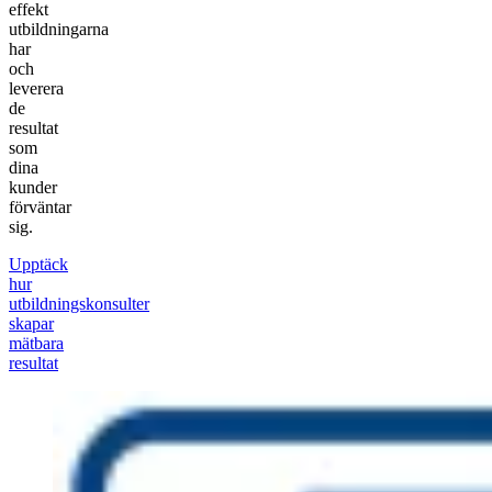
effekt
utbildningarna
har
och
leverera
de
resultat
som
dina
kunder
förväntar
sig.
Upptäck
hur
utbildningskonsulter
skapar
mätbara
resultat