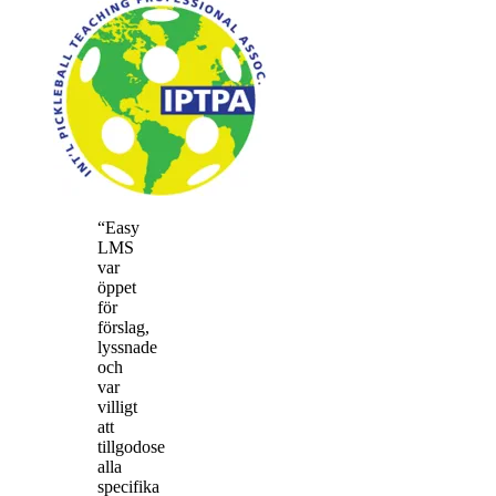
“Easy
LMS
var
öppet
för
förslag,
lyssnade
och
var
villigt
att
tillgodose
alla
specifika