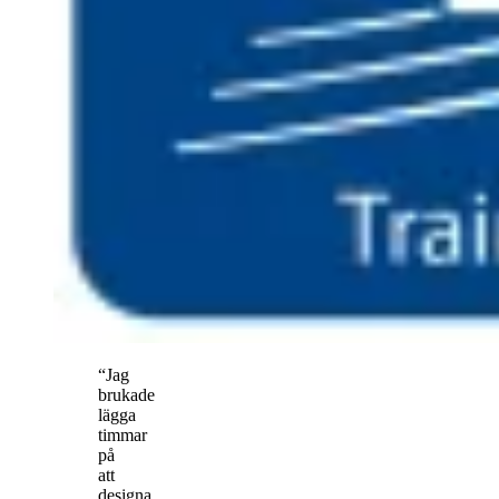
“Jag
brukade
lägga
timmar
på
att
designa,