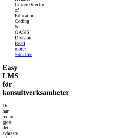
Curren
Director
of
Education,
Coding
&
OASIS
Division
Read
more
:
SimiTree
Easy
LMS
för
konsultverksamheter
Du
har
redan
gjort
det
svåraste