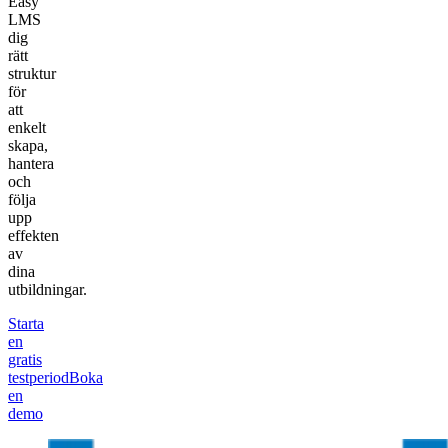
Easy
LMS
dig
rätt
struktur
för
att
enkelt
skapa,
hantera
och
följa
upp
effekten
av
dina
utbildningar.
Starta
en
gratis
testperiod
Boka
en
demo