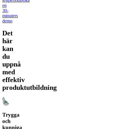
testperiod
Boka
en
30-
minuters
demo
Det
här
kan
du
uppnå
med
effektiv
produktutbildning
Trygga
och
kunniga