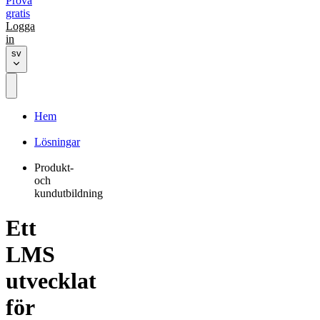
Prova
gratis
Logga
in
sv
Hem
Lösningar
Produkt-
och
kundutbildning
Ett
LMS
utvecklat
för