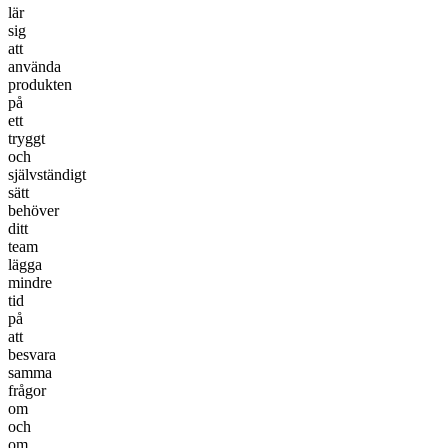
lär
sig
att
använda
produkten
på
ett
tryggt
och
självständigt
sätt
behöver
ditt
team
lägga
mindre
tid
på
att
besvara
samma
frågor
om
och
om