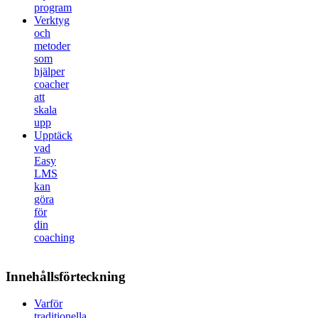
program
Verktyg
och
metoder
som
hjälper
coacher
att
skala
upp
Upptäck
vad
Easy
LMS
kan
göra
för
din
coaching
Innehållsförteckning
Varför
traditionella