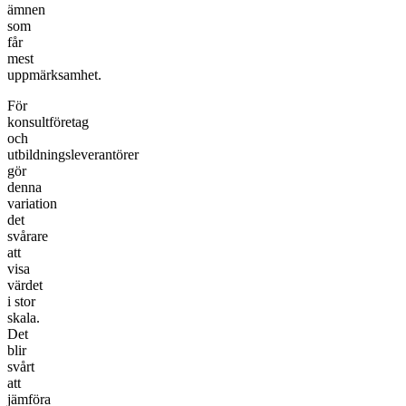
ämnen
som
får
mest
uppmärksamhet.
För
konsultföretag
och
utbildningsleverantörer
gör
denna
variation
det
svårare
att
visa
värdet
i stor
skala.
Det
blir
svårt
att
jämföra