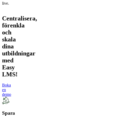
live.
Centralisera,
förenkla
och
skala
dina
utbildningar
med
Easy
LMS!
Boka
en
demo
Spara