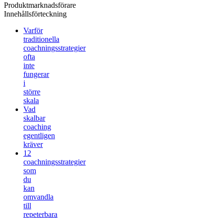
Produktmarknadsförare
Innehållsförteckning
Varför
traditionella
coachningsstrategier
ofta
inte
fungerar
i
större
skala
Vad
skalbar
coaching
egentligen
kräver
12
coachningsstrategier
som
du
kan
omvandla
till
repeterbara