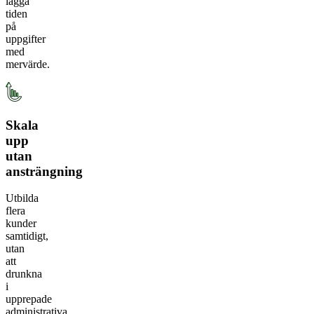
lägga
tiden
på
uppgifter
med
mervärde.
Skala
upp
utan
ansträngning
Utbilda
flera
kunder
samtidigt,
utan
att
drunkna
i
upprepade
administrativa