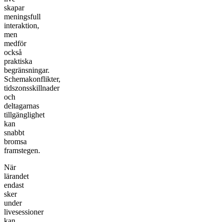
skapar
meningsfull
interaktion,
men
medför
också
praktiska
begränsningar.
Schemakonflikter,
tidszonsskillnader
och
deltagarnas
tillgänglighet
kan
snabbt
bromsa
framstegen.
När
lärandet
endast
sker
under
livesessioner
kan