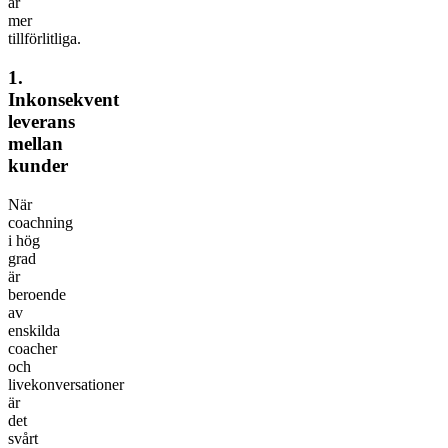
är
mer
tillförlitliga.
1.
Inkonsekvent
leverans
mellan
kunder
När
coachning
i hög
grad
är
beroende
av
enskilda
coacher
och
livekonversationer
är
det
svårt