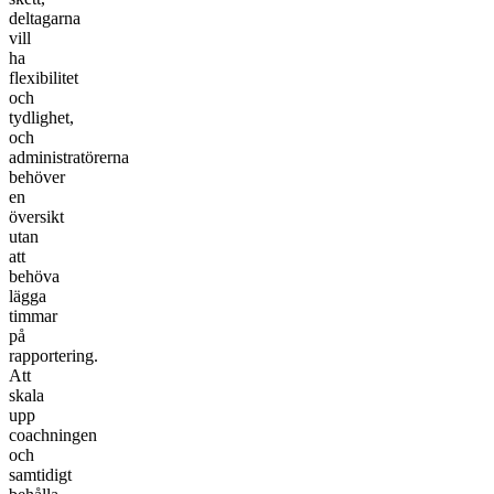
deltagarna
vill
ha
flexibilitet
och
tydlighet,
och
administratörerna
behöver
en
översikt
utan
att
behöva
lägga
timmar
på
rapportering.
Att
skala
upp
coachningen
och
samtidigt