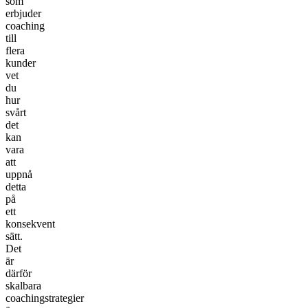
som
erbjuder
coaching
till
flera
kunder
vet
du
hur
svårt
det
kan
vara
att
uppnå
detta
på
ett
konsekvent
sätt.
Det
är
därför
skalbara
coachingstrategier