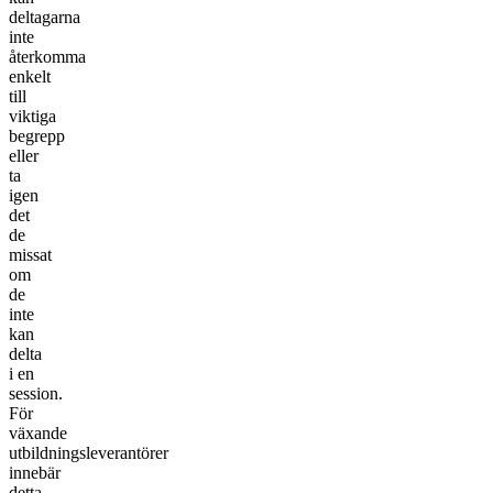
deltagarna
inte
återkomma
enkelt
till
viktiga
begrepp
eller
ta
igen
det
de
missat
om
de
inte
kan
delta
i en
session.
För
växande
utbildningsleverantörer
innebär
detta