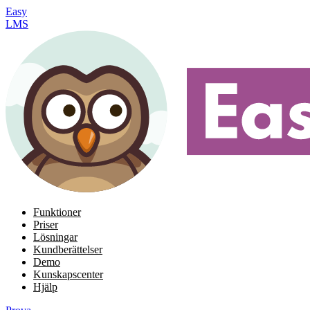
Easy
LMS
Funktioner
Priser
Lösningar
Kundberättelser
Demo
Kunskapscenter
Hjälp