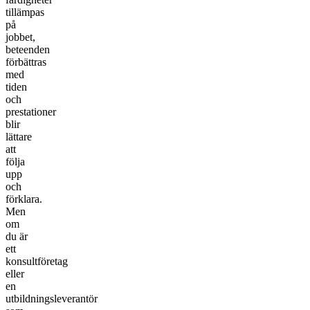
tillämpas
på
jobbet,
beteenden
förbättras
med
tiden
och
prestationer
blir
lättare
att
följa
upp
och
förklara.
Men
om
du är
ett
konsultföretag
eller
en
utbildningsleverantör