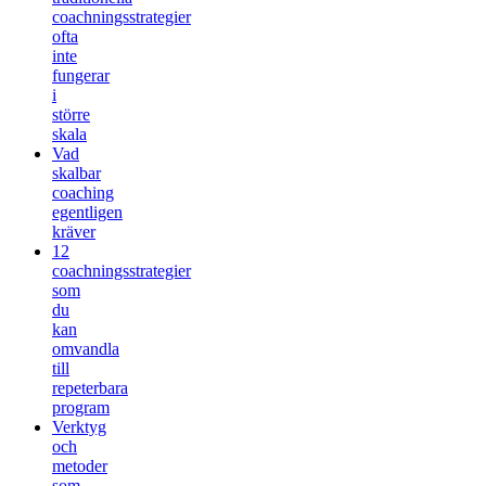
coachningsstrategier
ofta
inte
fungerar
i
större
skala
Vad
skalbar
coaching
egentligen
kräver
12
coachningsstrategier
som
du
kan
omvandla
till
repeterbara
program
Verktyg
och
metoder
som