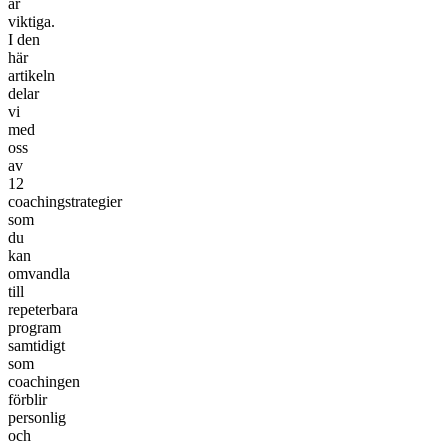
är
viktiga.
I den
här
artikeln
delar
vi
med
oss
av
12
coachingstrategier
som
du
kan
omvandla
till
repeterbara
program
samtidigt
som
coachingen
förblir
personlig
och