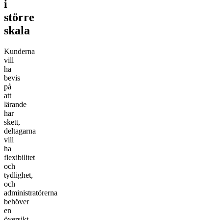
i
större
skala
Kunderna
vill
ha
bevis
på
att
lärande
har
skett,
deltagarna
vill
ha
flexibilitet
och
tydlighet,
och
administratörerna
behöver
en
översikt