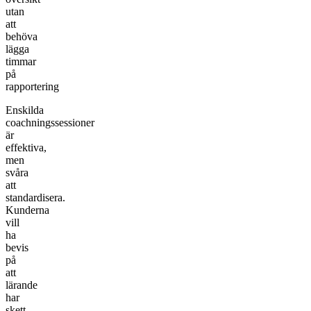
utan
att
behöva
lägga
timmar
på
rapportering
Enskilda
coachningssessioner
är
effektiva,
men
svåra
att
standardisera.
Kunderna
vill
ha
bevis
på
att
lärande
har
skett,