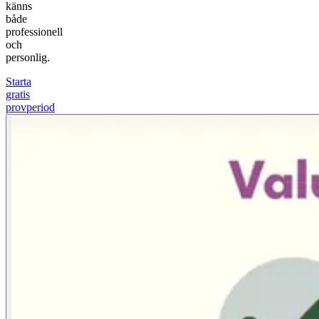
känns
både
professionell
och
personlig.
Starta
gratis
provperiod