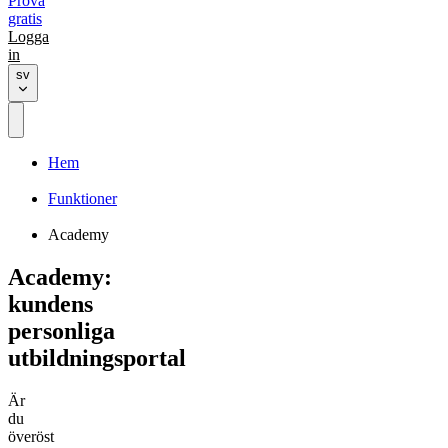
Prova
gratis
Logga
in
sv
Hem
Funktioner
Academy
Academy:
kundens
personliga
utbildningsportal
Är
du
överöst