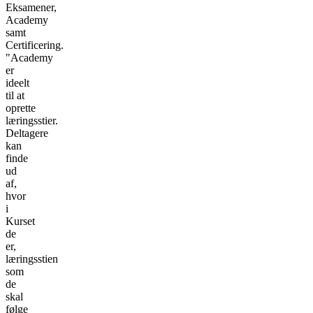
Eksamener,
Academy
samt
Certificering.
"Academy
er
ideelt
til at
oprette
læringsstier.
Deltagere
kan
finde
ud
af,
hvor
i
Kurset
de
er,
læringsstien
som
de
skal
følge