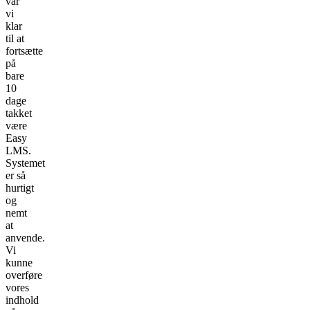
var
vi
klar
til at
fortsætte
på
bare
10
dage
takket
være
Easy
LMS.
Systemet
er så
hurtigt
og
nemt
at
anvende.
Vi
kunne
overføre
vores
indhold