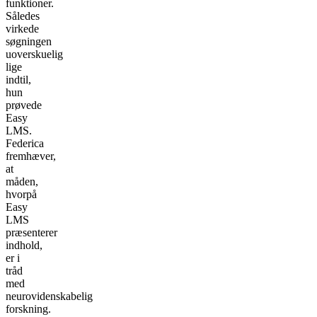
funktioner.
Således
virkede
søgningen
uoverskuelig
lige
indtil,
hun
prøvede
Easy
LMS.
Federica
fremhæver,
at
måden,
hvorpå
Easy
LMS
præsenterer
indhold,
er i
tråd
med
neurovidenskabelig
forskning.