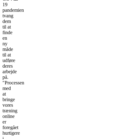
19
pandemien
tvang
dem
til at
finde
en
ny
måde
til at
udføre
deres
arbejde
på.
"Processen
med
at
bringe
vores
træning
online
er
foregået
hurtigere
i