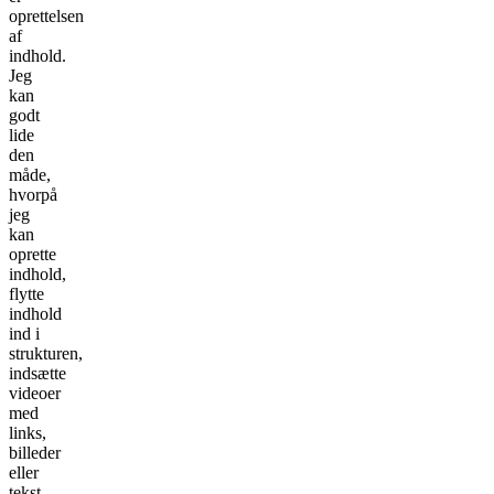
oprettelsen
af
indhold.
Jeg
kan
godt
lide
den
måde,
hvorpå
jeg
kan
oprette
indhold,
flytte
indhold
ind i
strukturen,
indsætte
videoer
med
links,
billeder
eller
tekst.