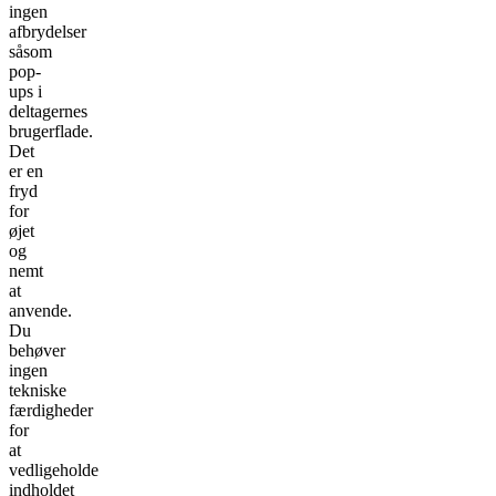
ingen
afbrydelser
såsom
pop-
ups i
deltagernes
brugerflade.
Det
er en
fryd
for
øjet
og
nemt
at
anvende.
Du
behøver
ingen
tekniske
færdigheder
for
at
vedligeholde
indholdet