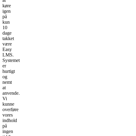
at
køre
igen
på
kun
10
dage
takket
være
Easy
LMS.
Systemet
er
hurtigt
og
nemt
at
anvende.
Vi
kunne
overføre
vores
indhold
på
ingen