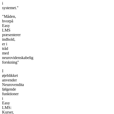
i
systemet."
"Måden,
hvorpå
Easy
LMS
præsenterer
indhold,
er i
tråd
med
neurovidenskabelig
forskning"
I
øjeblikket
anvender
Neurovendita
følgende
funktioner
i
Easy
LMS:
Kurser,