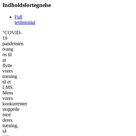
Indholdsfortegnelse
Full
testimonial
“COVID-
19
pandemien
tvang
os til
at
flytte
vores
træning
til et
LMS.
Mens
vores
konkurrenter
stoppede
med
deres
træning,
så