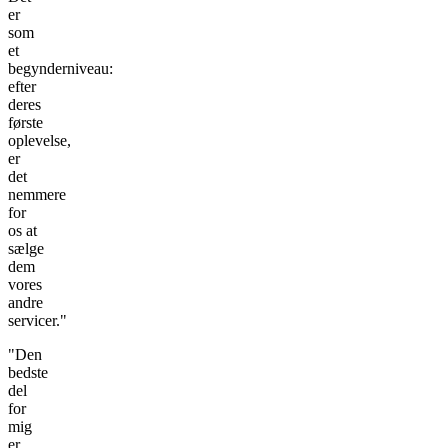
er
som
et
begynderniveau:
efter
deres
første
oplevelse,
er
det
nemmere
for
os at
sælge
dem
vores
andre
servicer."
"Den
bedste
del
for
mig
er