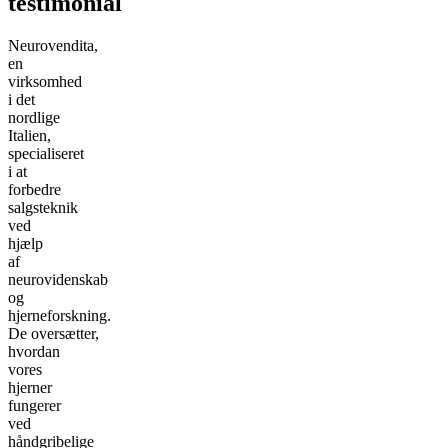
testimonial
Neurovendita,
en
virksomhed
i det
nordlige
Italien,
specialiseret
i at
forbedre
salgsteknik
ved
hjælp
af
neurovidenskab
og
hjerneforskning.
De oversætter,
hvordan
vores
hjerner
fungerer
ved
håndgribelige