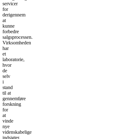
servicer
for
derigennem
at
kunne
forbedre
salgsprocessen.
Virksomheden
har
et
laboratorie,
hvor
de
selv
i
stand
til at
gennemføre
forskning
for
at
vinde
nye
videnskabelige
indsigter.