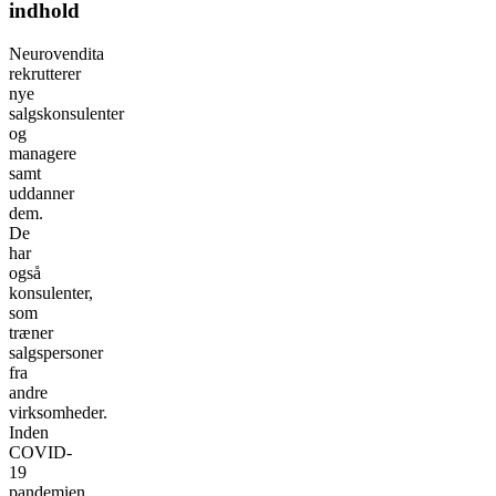
indhold
Neurovendita
rekrutterer
nye
salgskonsulenter
og
managere
samt
uddanner
dem.
De
har
også
konsulenter,
som
træner
salgspersoner
fra
andre
virksomheder.
Inden
COVID-
19
pandemien,