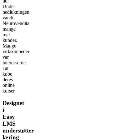
tid."
Under
nedlukningen,
vandt
Neurovendita
mange
nye
kunder.
Mange
virksomheder
var
interesserde
i at
købe
deres
online
kurser.
Designet
i
Easy
LMS
understøtter
læring