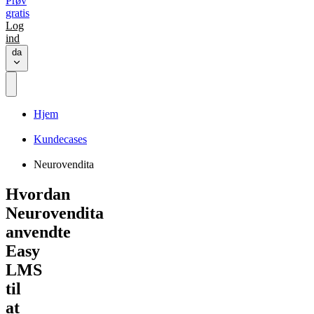
Prøv
gratis
Log
ind
da
Hjem
Kundecases
Neurovendita
Hvordan
Neurovendita
anvendte
Easy
LMS
til
at