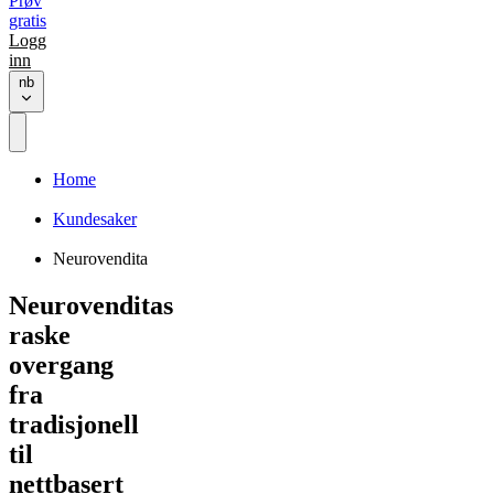
Prøv
gratis
Logg
inn
nb
Home
Kundesaker
Neurovendita
Neurovenditas
raske
overgang
fra
tradisjonell
til
nettbasert