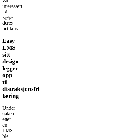
var
interessert
i å
kjøpe
deres
nettkurs.
Easy
LMS
sitt
design
legger
opp
til
distraksjonsfri
læring
Under
søken
etter
en
LMS
ble