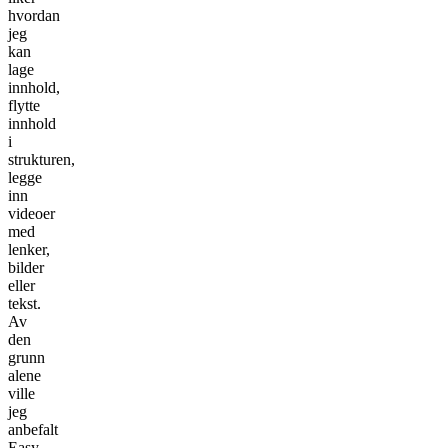
hvordan
jeg
kan
lage
innhold,
flytte
innhold
i
strukturen,
legge
inn
videoer
med
lenker,
bilder
eller
tekst.
Av
den
grunn
alene
ville
jeg
anbefalt
Easy