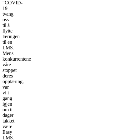
“COVID-
19
tvang
oss
til å
flytte
læringen
til en
LMS.
Mens
konkurrentene
våre
stoppet
deres
opplæring,
var
vi i
gang
igjen
om ti
dager
takket
være
Easy
LMS.