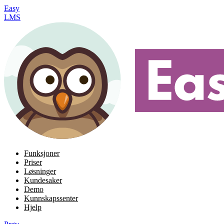
Easy
LMS
Funksjoner
Priser
Løsninger
Kundesaker
Demo
Kunnskapssenter
Hjelp