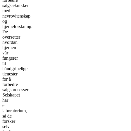
forbedre
salgsteknikker
med
nevrovitenskap
og
hjerneforskning.
De
oversetter
hvordan
hjernen
vår
fungerer
til
håndgripelige
tjenester
for å
forbedre
salgsprosesser.
Selskapet
har
et
laboratorium,
så de
forsker
selv