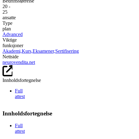
Bedriftsstørrelse
20 -
25
ansatte
Type
plan
Advanced
Viktige
funksjoner
Akademi,
Kurs,
Eksamener,
Sertifisering
Nettside
neurovendita.net
Innholdsfortegnelse
Full
attest
Innholdsfortegnelse
Full
attest