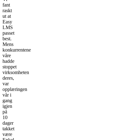
fant
raskt
ut at
Easy
LMS
passet
best.
Mens
konkurrentene
våre
hadde
stoppet
virksomheten
deres,
var
opplæringen
vår i
gang
igjen
på
10
dager
takket
være
Enkel