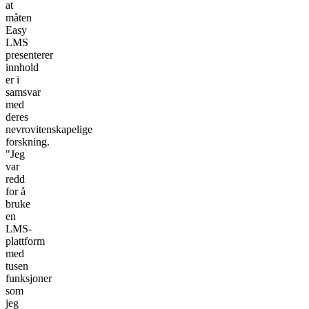
at
måten
Easy
LMS
presenterer
innhold
er i
samsvar
med
deres
nevrovitenskapelige
forskning.
"Jeg
var
redd
for å
bruke
en
LMS-
plattform
med
tusen
funksjoner
som
jeg