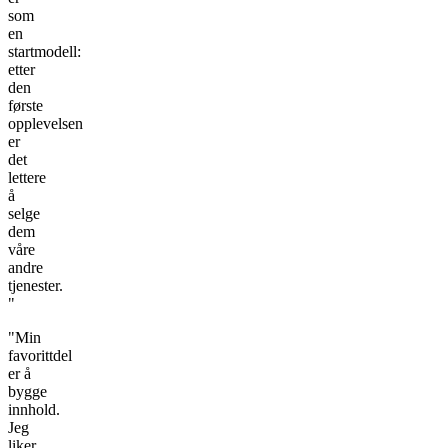
som
en
startmodell:
etter
den
første
opplevelsen
er
det
lettere
å
selge
dem
våre
andre
tjenester.
"
"Min
favorittdel
er å
bygge
innhold.
Jeg
liker