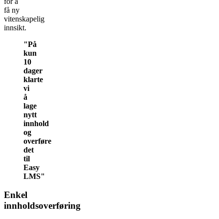
for å
få ny
vitenskapelig
innsikt.
"På
kun
10
dager
klarte
vi
å
lage
nytt
innhold
og
overføre
det
til
Easy
LMS"
Enkel
innholdsoverføring