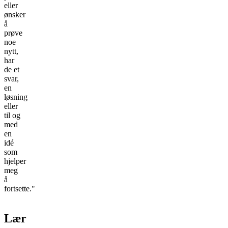
eller
ønsker
å
prøve
noe
nytt,
har
de et
svar,
en
løsning
eller
til og
med
en
idé
som
hjelper
meg
å
fortsette."
Lær