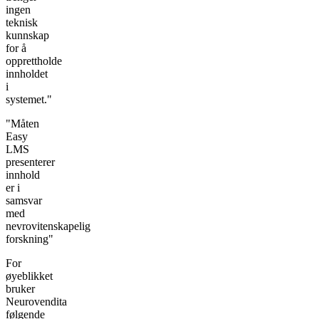
ingen
teknisk
kunnskap
for å
opprettholde
innholdet
i
systemet."
"Måten
Easy
LMS
presenterer
innhold
er i
samsvar
med
nevrovitenskapelig
forskning"
For
øyeblikket
bruker
Neurovendita
følgende