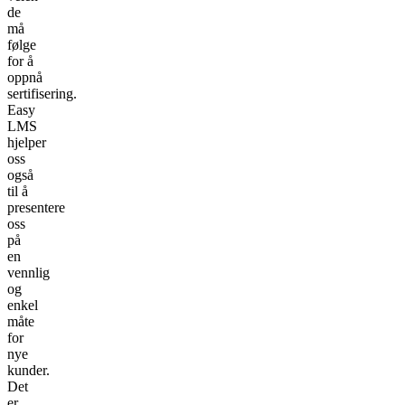
de
må
følge
for å
oppnå
sertifisering.
Easy
LMS
hjelper
oss
også
til å
presentere
oss
på
en
vennlig
og
enkel
måte
for
nye
kunder.
Det
er