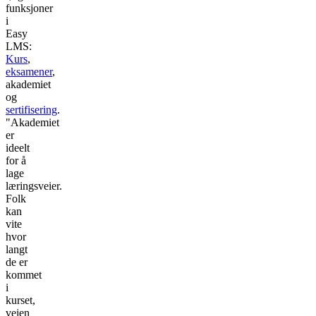
funksjoner
i
Easy
LMS:
Kurs
,
eksamener
,
akademiet
og
sertifisering
.
"Akademiet
er
ideelt
for å
lage
læringsveier.
Folk
kan
vite
hvor
langt
de er
kommet
i
kurset,
veien