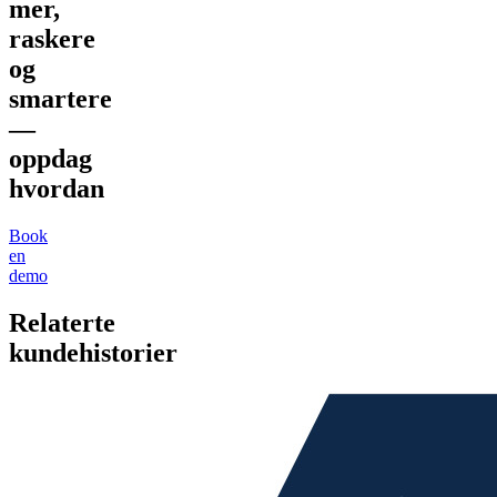
mer,
raskere
og
smartere
—
oppdag
hvordan
Book
en
demo
Relaterte
kundehistorier