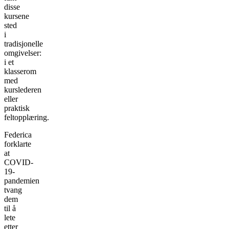
disse
kursene
sted
i
tradisjonelle
omgivelser:
i et
klasserom
med
kurslederen
eller
praktisk
feltopplæring.
Federica
forklarte
at
COVID-
19-
pandemien
tvang
dem
til å
lete
etter