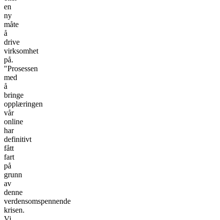
en
ny
måte
å
drive
virksomhet
på.
"Prosessen
med
å
bringe
opplæringen
vår
online
har
definitivt
fått
fart
på
grunn
av
denne
verdensomspennende
krisen.
Vi