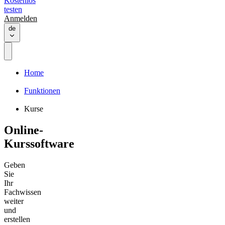
Kostenlos
testen
Anmelden
de
Home
Funktionen
Kurse
Online-
Kurssoftware
Geben
Sie
Ihr
Fachwissen
weiter
und
erstellen