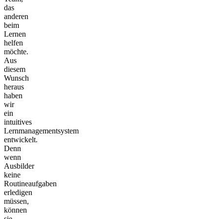
das
anderen
beim
Lernen
helfen
möchte.
Aus
diesem
Wunsch
heraus
haben
wir
ein
intuitives
Lernmanagementsystem
entwickelt.
Denn
wenn
Ausbilder
keine
Routineaufgaben
erledigen
müssen,
können
sie