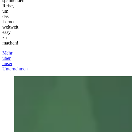
spannenden
Reise,
um
das
Lernen
weltweit
easy
zu
machen!
Mehr
über
unser
Unternehmen