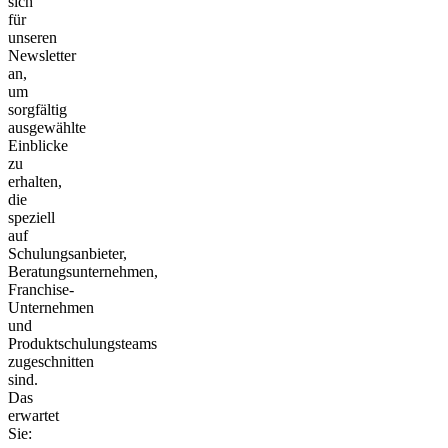
sich
für
unseren
Newsletter
an,
um
sorgfältig
ausgewählte
Einblicke
zu
erhalten,
die
speziell
auf
Schulungsanbieter,
Beratungsunternehmen,
Franchise-
Unternehmen
und
Produktschulungsteams
zugeschnitten
sind.
Das
erwartet
Sie: