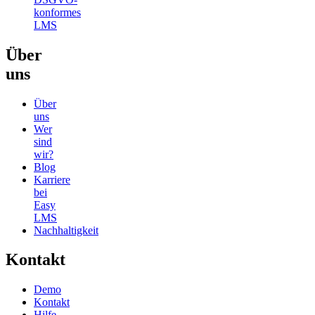
konformes
LMS
Über
uns
Über
uns
Wer
sind
wir?
Blog
Karriere
bei
Easy
LMS
Nachhaltigkeit
Kontakt
Demo
Kontakt
Hilfe