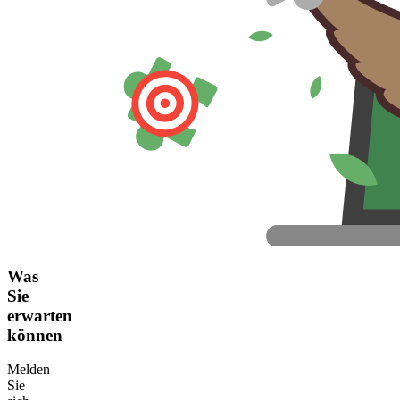
+1
Was
Sie
erwarten
können
Melden
Sie