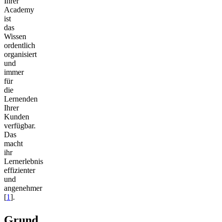
Ihrer
Academy
ist
das
Wissen
ordentlich
organisiert
und
immer
für
die
Lernenden
Ihrer
Kunden
verfügbar.
Das
macht
ihr
Lernerlebnis
effizienter
und
angenehmer
[
1
].
Grund