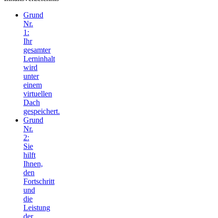
Grund
Nr.
1:
Ihr
gesamter
Lerninhalt
wird
unter
einem
virtuellen
Dach
gespeichert.
Grund
Nr.
2:
Sie
hilft
Ihnen,
den
Fortschritt
und
die
Leistung
der