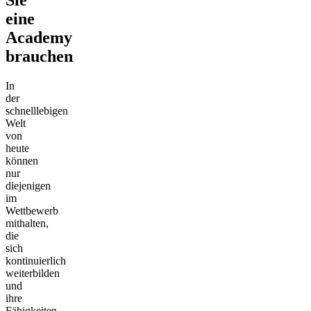
eine
Academy
brauchen
In
der
schnelllebigen
Welt
von
heute
können
nur
diejenigen
im
Wettbewerb
mithalten,
die
sich
kontinuierlich
weiterbilden
und
ihre
Fähigkeiten