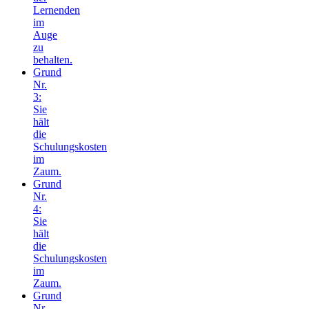
Lernenden
im
Auge
zu
behalten.
Grund
Nr.
3:
Sie
hält
die
Schulungskosten
im
Zaum.
Grund
Nr.
4:
Sie
hält
die
Schulungskosten
im
Zaum.
Grund
Nr.