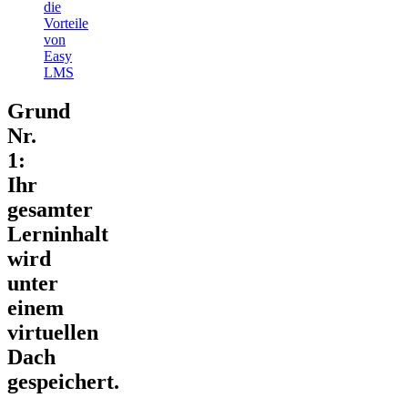
die
Vorteile
von
Easy
LMS
Grund
Nr.
1:
Ihr
gesamter
Lerninhalt
wird
unter
einem
virtuellen
Dach
gespeichert.