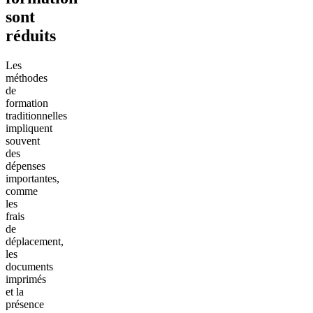
sont
réduits
Les
méthodes
de
formation
traditionnelles
impliquent
souvent
des
dépenses
importantes,
comme
les
frais
de
déplacement,
les
documents
imprimés
et la
présence