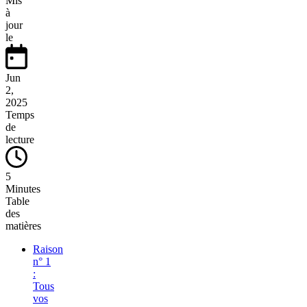
Mis
à
jour
le
Jun
2,
2025
Temps
de
lecture
5
Minutes
Table
des
matières
Raison
n° 1
:
Tous
vos