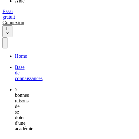
Aide
Essai
gratuit
Connexion
fr
Home
Base
de
connaissances
5
bonnes
raisons
de
se
doter
d'une
académie