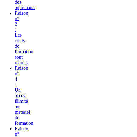
des
apprenants
Raison
n°
3
:
Les
coûts
de
formation
sont
réduits
Raison
n°
4
:
Un
accès
illimité
au
matériel
de
formation
Raison
n°