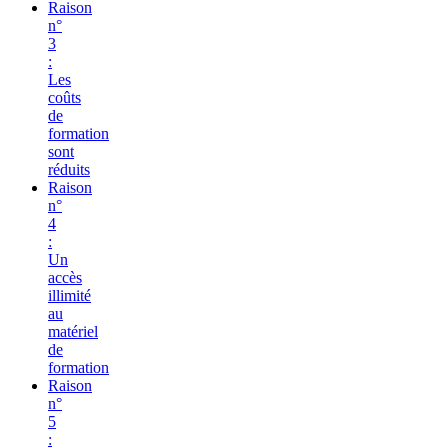
Raison
n°
3
:
Les
coûts
de
formation
sont
réduits
Raison
n°
4
:
Un
accès
illimité
au
matériel
de
formation
Raison
n°
5
: