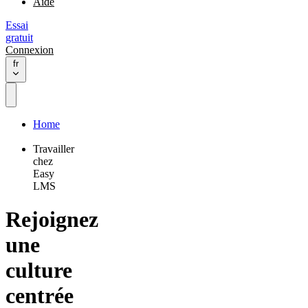
Aide
Essai
gratuit
Connexion
fr
Home
Travailler
chez
Easy
LMS
Rejoignez
une
culture
centrée