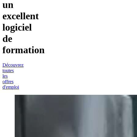
un
excellent
logiciel
de
formation
Découvrez
toutes
les
offres
d'emploi