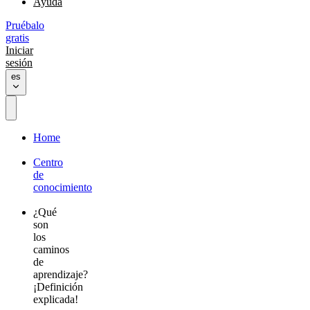
Ayuda
Pruébalo
gratis
Iniciar
sesión
es
Home
Centro
de
conocimiento
¿Qué
son
los
caminos
de
aprendizaje?
¡Definición
explicada!