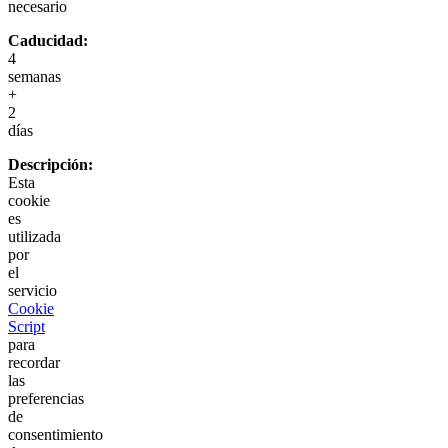
necesario
Caducidad:
4
semanas
+
2
días
Descripción:
Esta
cookie
es
utilizada
por
el
servicio
Cookie
Script
para
recordar
las
preferencias
de
consentimiento