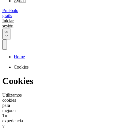
Ayuda
Pruébalo
gratis
Iniciar
sesión
es
Home
Cookies
Cookies
Utilizamos
cookies
para
mejorar
Tu
experiencia
y