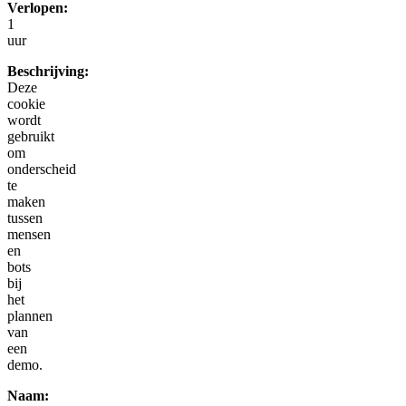
Verlopen:
1
uur
Beschrijving:
Deze
cookie
wordt
gebruikt
om
onderscheid
te
maken
tussen
mensen
en
bots
bij
het
plannen
van
een
demo.
Naam: