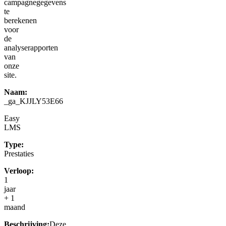
campagnegegevens
te
berekenen
voor
de
analyserapporten
van
onze
site.
Naam:
_
ga_KJJLY53E66
Easy
LMS
Type:
Prestaties
Verloop:
1
jaar
+ 1
maand
Beschrijving:
Deze