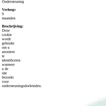
Ondersteuning
Verloop:
9
maanden
Beschrijving:
Deze
cookie
wordt
gebruikt
om u
anoniem
te
identificeren
wanneer
u de
site
bezoekt
voor
ondersteuningsdoeleinden.