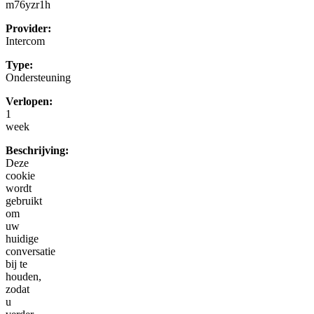
m76yzr1h
Provider:
Intercom
Type:
Ondersteuning
Verlopen:
1
week
Beschrijving:
Deze
cookie
wordt
gebruikt
om
uw
huidige
conversatie
bij te
houden,
zodat
u