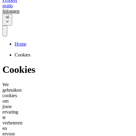
Probeer
gratis
Inloggen
nl
Home
Cookies
Cookies
We
gebruiken
cookies
om
jouw
ervaring
te
verbeteren
en
ervoor