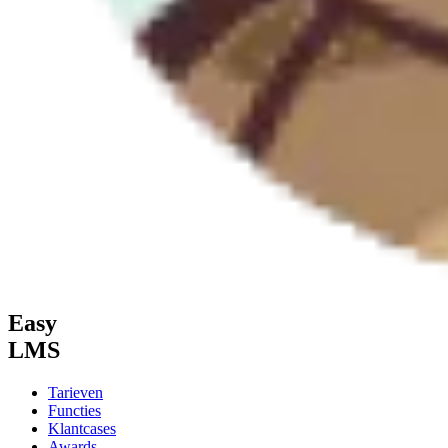
Easy
LMS
Tarieven
Functies
Klantcases
Awards