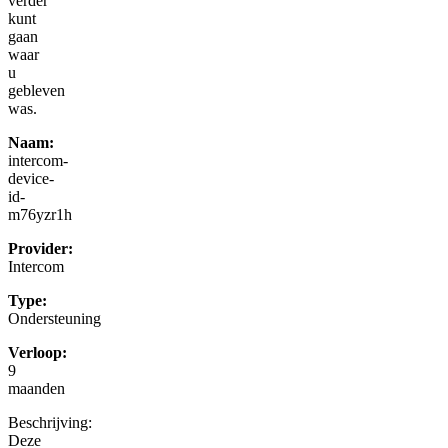
verder
kunt
gaan
waar
u
gebleven
was.
Naam:
intercom-
device-
id-
m76yzr1h
Provider:
Intercom
Type:
Ondersteuning
Verloop:
9
maanden
Beschrijving:
Deze