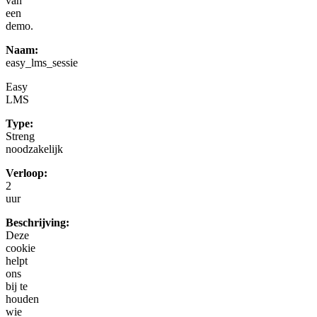
van
een
demo.
Naam:
easy_lms_sessie
Easy
LMS
Type:
Streng
noodzakelijk
Verloop:
2
uur
Beschrijving:
Deze
cookie
helpt
ons
bij te
houden
wie