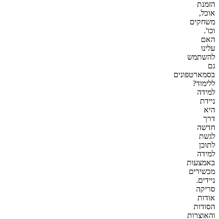
הזמנת
אוכל,
משחקים
וכו'.
האם
עלינו
להשתמש
גם
בסמארטפונים
ללימוד?
למידה
ניידת
היא
דרך
חדשה
לגשת
לתוכן
למידה
באמצעות
מכשירים
ניידים.
סריקה
אודות
הסודות
והאוצרות