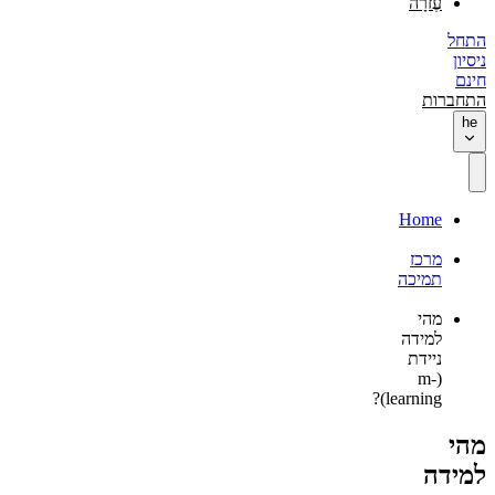
עֶזרָה
התחל
ניסיון
חינם
התחברות
he
Home
מרכז
תמיכה
מהי
למידה
ניידת
(m-
learning)?
מהי
למידה