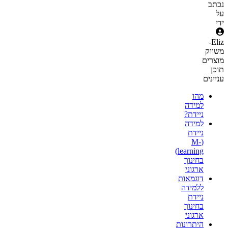
נכתב
על
ידי
-
Eliz
משווק
מוצרים
תוכן
עניינים
מהו
למידה
ניידת?
למידה
ניידת
(M-
learning)
בחינוך
ארגוני
דוגמאות
ללמידה
ניידת
בחינוך
ארגוני
היתרונות