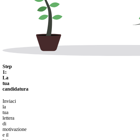
Step
1:
La
tua
candidatura
Inviaci
la
tua
lettera
di
motivazione
e il