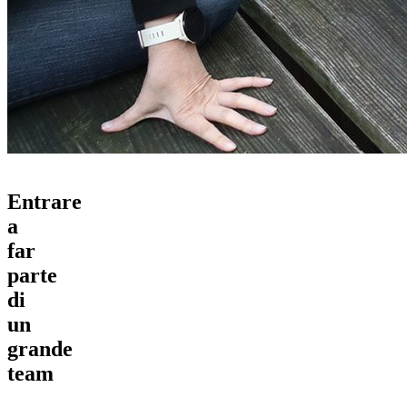
Entrare
a
far
parte
di
un
grande
team