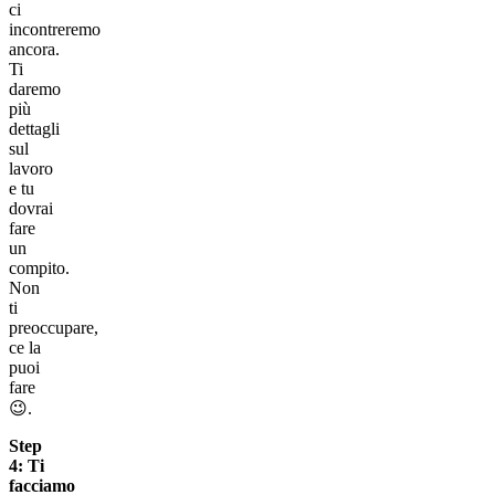
ci
incontreremo
ancora.
Ti
daremo
più
dettagli
sul
lavoro
e tu
dovrai
fare
un
compito.
Non
ti
preoccupare,
ce la
puoi
fare
😉.
Step
4: Ti
facciamo