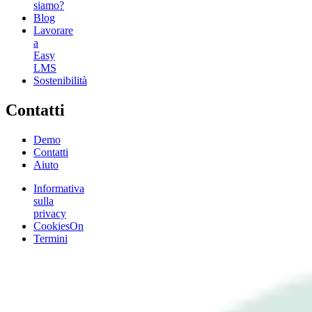
siamo?
Blog
Lavorare
a
Easy
LMS
Sostenibilità
Contatti
Demo
Contatti
Aiuto
Informativa
sulla
privacy
CookiesOn
Termini