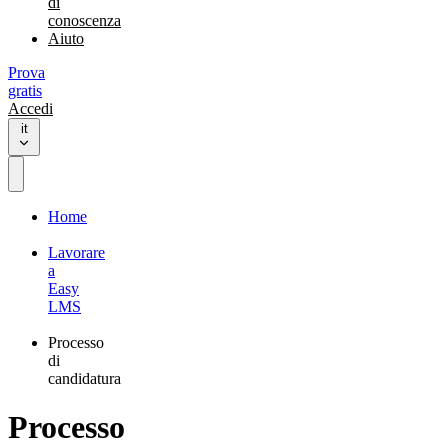
di
conoscenza
Aiuto
Prova
gratis
Accedi
it
Home
Lavorare
a
Easy
LMS
Processo
di
candidatura
Processo