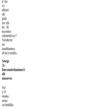
e tu
ci
dirai
di
più
su di
te. Il
nostro
obiettivo?
Vedere
se
andiamo
d'accordo.
Step
3:
Incontriamoci
di
nuovo
Se
c'è
stata
una
scintilla