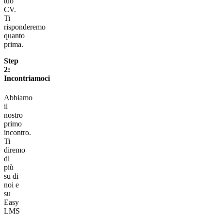
tuo
CV.
Ti
risponderemo
quanto
prima.
Step
2:
Incontriamoci
Abbiamo
il
nostro
primo
incontro.
Ti
diremo
di
più
su di
noi e
su
Easy
LMS