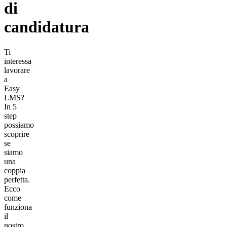
di
candidatura
Ti
interessa
lavorare
a
Easy
LMS?
In 5
step
possiamo
scoprire
se
siamo
una
coppia
perfetta.
Ecco
come
funziona
il
nostro