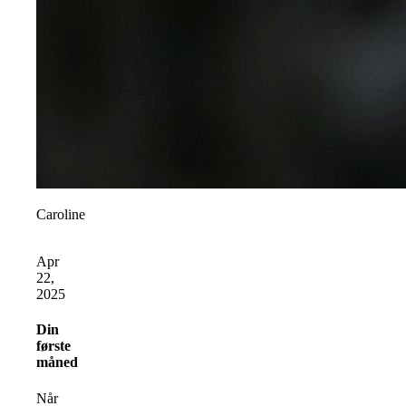
Caroline
Apr
22,
2025
Din
første
måned
Når