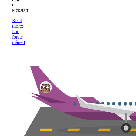
en
kickstart!
Read
more
:
Din
første
måned