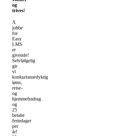
og
trives!
Å
jobbe
for
Easy
LMS
er
givende!
Selvfølgelig
gir
vi
konkurransedyktig
lønn,
reise-
og
hjemmefradrag
og
25
betalte
feriedager
per
år!