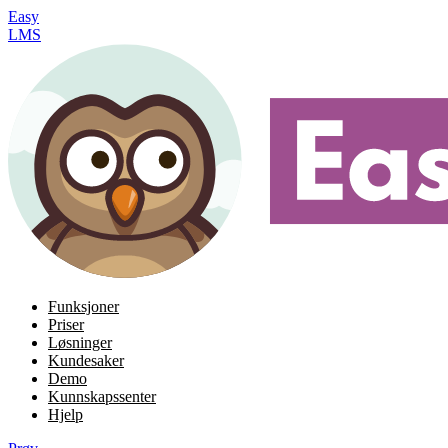
Easy
LMS
Funksjoner
Priser
Løsninger
Kundesaker
Demo
Kunnskapssenter
Hjelp