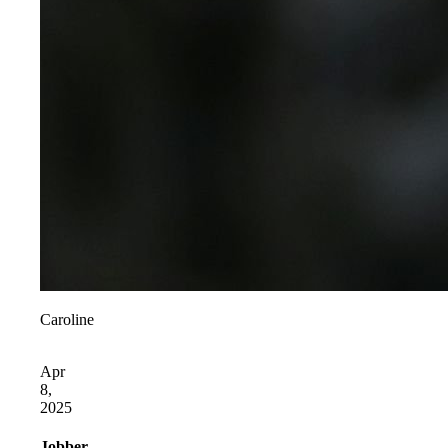
Caroline
Apr
8,
2025
Jobber