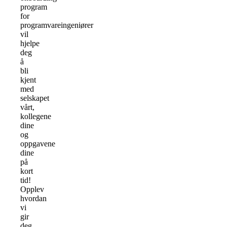
program
for
programvareingeniører
vil
hjelpe
deg
å
bli
kjent
med
selskapet
vårt,
kollegene
dine
og
oppgavene
dine
på
kort
tid!
Opplev
hvordan
vi
gir
deg