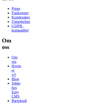
Priser
Funksjoner
Kundesaker
Utmerkelser
GDPR-
kompatibel
Om
oss
Om
oss
Hvem
er
vi?
Blog
Jobbe
hos
Easy
LMS
Bærekraft