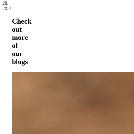
28,
2021
Check
out
more
of
our
blogs