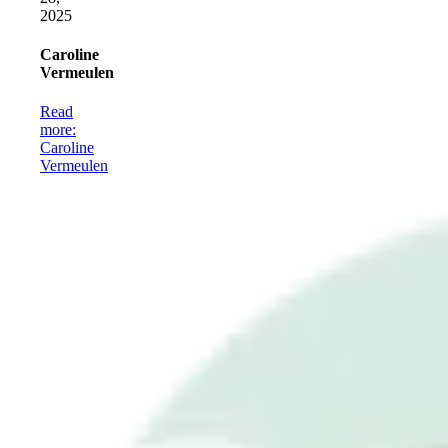
2025
Caroline
Vermeulen
Read
more
:
Caroline
Vermeulen