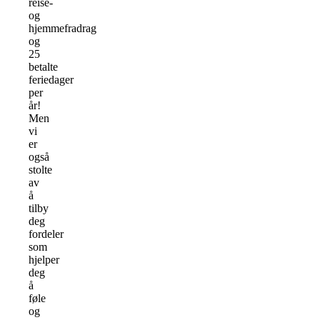
reise-
og
hjemmefradrag
og
25
betalte
feriedager
per
år!
Men
vi
er
også
stolte
av
å
tilby
deg
fordeler
som
hjelper
deg
å
føle
og