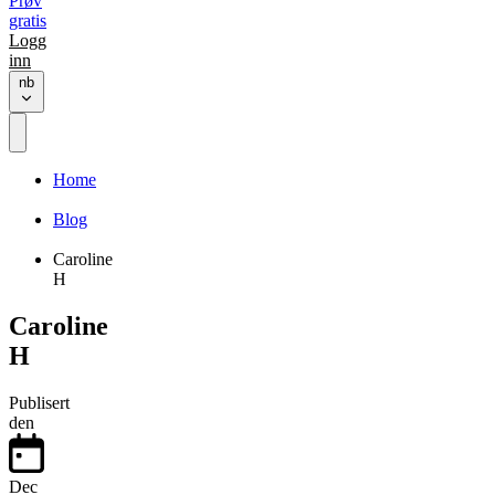
Prøv
gratis
Logg
inn
nb
Home
Blog
Caroline
H
Caroline
H
Publisert
den
Dec