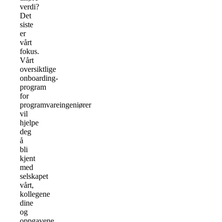
verdi?
Det
siste
er
vårt
fokus.
Vårt
oversiktlige
onboarding-
program
for
programvareingeniører
vil
hjelpe
deg
å
bli
kjent
med
selskapet
vårt,
kollegene
dine
og
oppgavene