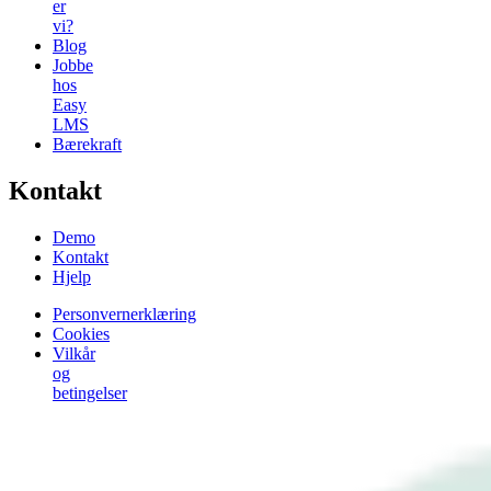
er
vi?
Blog
Jobbe
hos
Easy
LMS
Bærekraft
Kontakt
Demo
Kontakt
Hjelp
Personvernerklæring
Cookies
Vilkår
og
betingelser