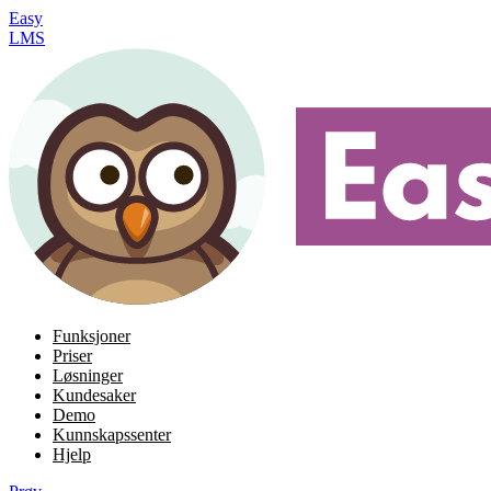
Easy
LMS
Funksjoner
Priser
Løsninger
Kundesaker
Demo
Kunnskapssenter
Hjelp