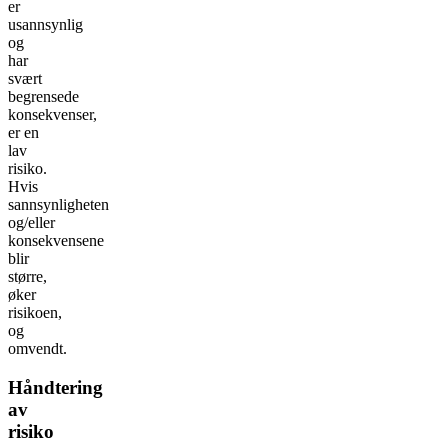
er
usannsynlig
og
har
svært
begrensede
konsekvenser,
er en
lav
risiko.
Hvis
sannsynligheten
og/eller
konsekvensene
blir
større,
øker
risikoen,
og
omvendt.
Håndtering
av
risiko