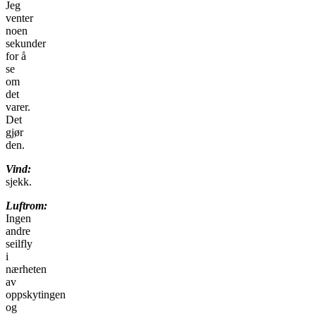
Jeg
venter
noen
sekunder
for å
se
om
det
varer.
Det
gjør
den.
Vind:
sjekk.
Luftrom:
Ingen
andre
seilfly
i
nærheten
av
oppskytingen
og