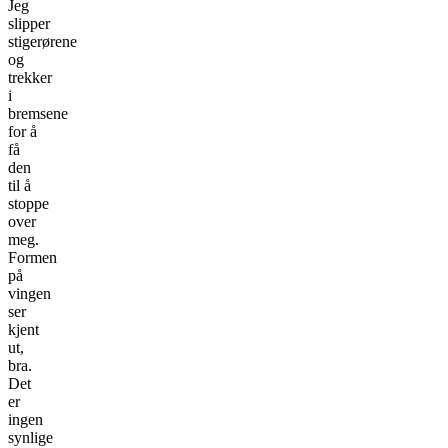
Jeg
slipper
stigerørene
og
trekker
i
bremsene
for å
få
den
til å
stoppe
over
meg.
Formen
på
vingen
ser
kjent
ut,
bra.
Det
er
ingen
synlige