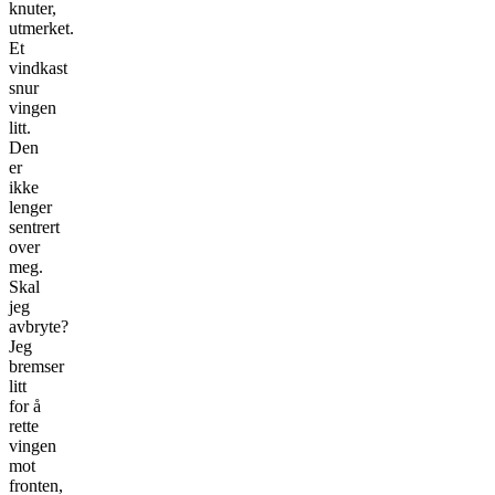
knuter,
utmerket.
Et
vindkast
snur
vingen
litt.
Den
er
ikke
lenger
sentrert
over
meg.
Skal
jeg
avbryte?
Jeg
bremser
litt
for å
rette
vingen
mot
fronten,