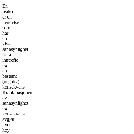
En
risiko
er en
hendelse
som
har
en
viss
sannsynlighet
for å
inntreffe
og
en
bestemt
(negativ)
konsekvens.
Kombinasjonen
av
sannsynlighet
og
konsekvens
avgjør
hvor
høy