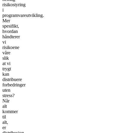
risikostyring
i
programvareutvikling.
Mer
spesifikt,
hvordan
håndterer
vi
risikoene
våre
slik
at vi
trygt
kan
distribuere
forbedringer
uten
stress?
Når
alt
kommer
til
alt,
er
distribusjon