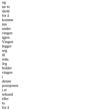
og
tar to
skritt
for å
komme
inn
under
vingen
igjen.
Vingen
legger
seg
til
rette.
Jeg
holder
vingen
i
denne
posisjonen
i et
sekund
eller
to
for å