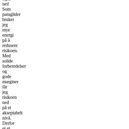
nei!
Som
paraglider
bruker
jeg
mye
energi
på å
redusere
risikoen.
Med
solide
forberedelser
og
gode
marginer
får
jeg
risikoen
ned
på et
akseptabelt
nivå.
Derfor
er et