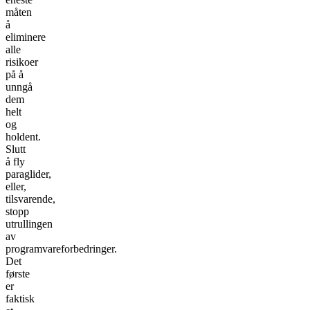
måten
å
eliminere
alle
risikoer
på å
unngå
dem
helt
og
holdent.
Slutt
å fly
paraglider,
eller,
tilsvarende,
stopp
utrullingen
av
programvareforbedringer.
Det
første
er
faktisk