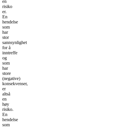
en
risiko
er.
En
hendelse
som
har
stor
sannsynlighet
for å
inntreffe
og
som
har
store
(negative)
konsekvenser,
er
altså
en
høy
risiko.
En
hendelse
som