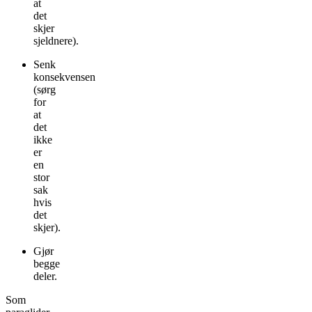
at
det
skjer
sjeldnere).
Senk
konsekvensen
(sørg
for
at
det
ikke
er
en
stor
sak
hvis
det
skjer).
Gjør
begge
deler.
Som