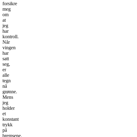
forsikre
meg
om
at
jeg
har
kontroll.
Når
vingen
har
satt
seg,
er
alle
tegn
nå
grønne.
Mens
jeg
holder
et
konstant
trykk
på
bremsene,