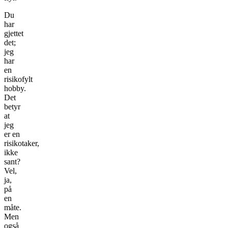
Du
har
gjettet
det;
jeg
har
en
risikofylt
hobby.
Det
betyr
at
jeg
er en
risikotaker,
ikke
sant?
Vel,
ja,
på
en
måte.
Men
også