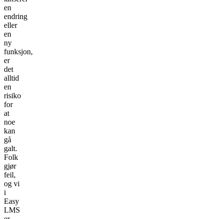
en
endring
eller
en
ny
funksjon,
er
det
alltid
en
risiko
for
at
noe
kan
gå
galt.
Folk
gjør
feil,
og vi
i
Easy
LMS
er