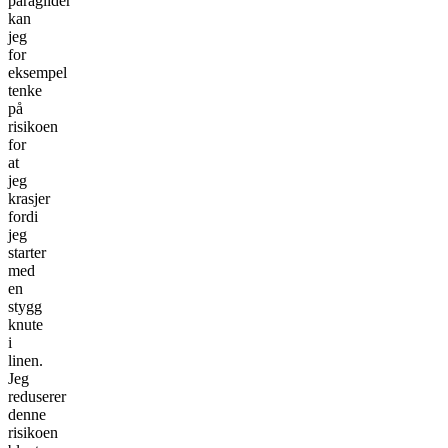
paraglider
kan
jeg
for
eksempel
tenke
på
risikoen
for
at
jeg
krasjer
fordi
jeg
starter
med
en
stygg
knute
i
linen.
Jeg
reduserer
denne
risikoen