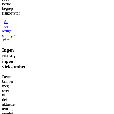
bedre
begrep
risikostyrer.
Se
de
ledige
stillingene
våre
Ingen
risiko,
ingen
virksomhet
Dette
bringer
meg
over
til
det
aktuelle
temaet,
nemlig