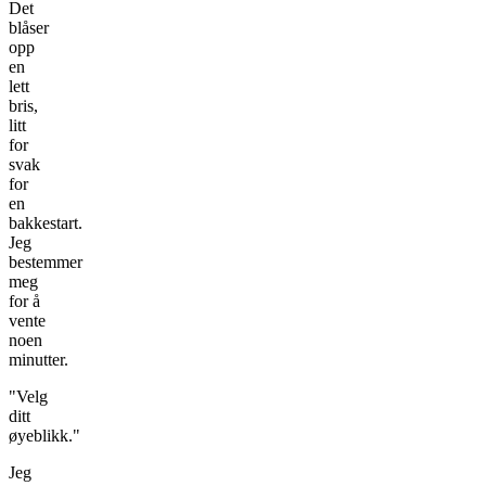
Det
blåser
opp
en
lett
bris,
litt
for
svak
for
en
bakkestart.
Jeg
bestemmer
meg
for å
vente
noen
minutter.
"Velg
ditt
øyeblikk."
Jeg