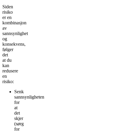
Siden
risiko
er en
kombinasjon
av
sannsynlighet
og
konsekvens,
følger
det
at du
kan
redusere
en
risiko:
Senk
sannsynligheten
for
at
det
skjer
(sørg
for