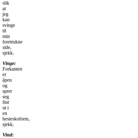
slik
at
jeg
kan
svinge
til
min
foretrukne
side,
sjekk.
Vinge:
Forkanten
er
åpen
og
sprer
seg
fint
ut i
en
hesteskoform,
sjekk.
Vind: