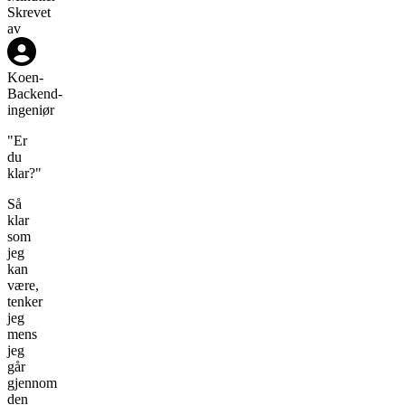
Skrevet
av
Koen
-
Backend-
ingeniør
"Er
du
klar?"
Så
klar
som
jeg
kan
være,
tenker
jeg
mens
jeg
går
gjennom
den