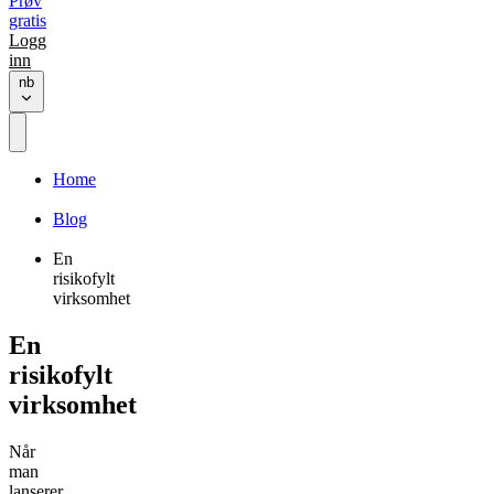
Prøv
gratis
Logg
inn
nb
Home
Blog
En
risikofylt
virksomhet
En
risikofylt
virksomhet
Når
man
lanserer