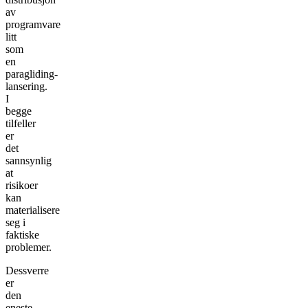
av
programvare
litt
som
en
paragliding-
lansering.
I
begge
tilfeller
er
det
sannsynlig
at
risikoer
kan
materialisere
seg i
faktiske
problemer.
Dessverre
er
den
eneste