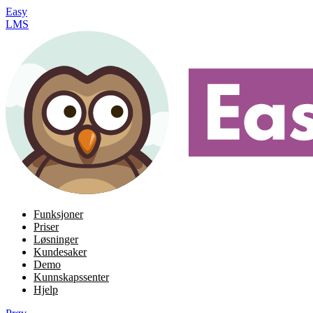
Easy
LMS
Funksjoner
Priser
Løsninger
Kundesaker
Demo
Kunnskapssenter
Hjelp