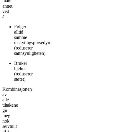
blant
annet
ved
å
Følger
alltid
samme
utskytingsprosedyre
(reduserer
sannsynligheten).
Bruker
hjelm
(reduserer
støtet).
Kombinasjonen
av
alle
tiltakene
gir
meg
nok
selvtillit
til å