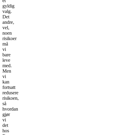
et
gyldig
valg.
Det
andre,
vel,
noen
risikoer
må
vi
bare
leve
med.
Men
vi
kan
fortsatt
redusere
risikoen,
så
hvordan
gjør
vi
det
hos